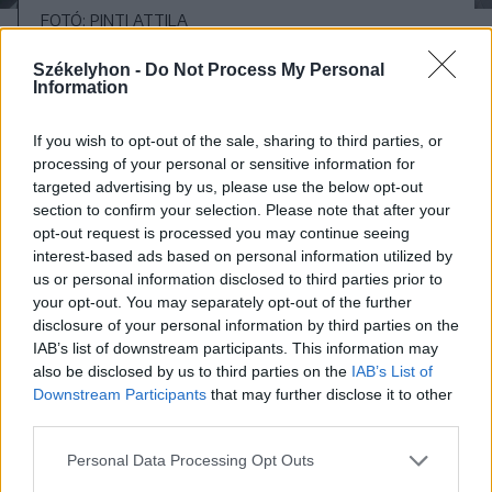
FOTÓ: PINTI ATTILA
Székelyhon -
Do Not Process My Personal
Information
Csíkszék
Csíkszereda
Néptánc
If you wish to opt-out of the sale, sharing to third parties, or
Hagyományőrzés
Népzene
processing of your personal or sensitive information for
targeted advertising by us, please use the below opt-out
section to confirm your selection. Please note that after your
opt-out request is processed you may continue seeing
interest-based ads based on personal information utilized by
us or personal information disclosed to third parties prior to
your opt-out. You may separately opt-out of the further
disclosure of your personal information by third parties on the
IAB’s list of downstream participants. This information may
also be disclosed by us to third parties on the
IAB’s List of
Downstream Participants
that may further disclose it to other
szóljon hozzá!
third parties.
Personal Data Processing Opt Outs