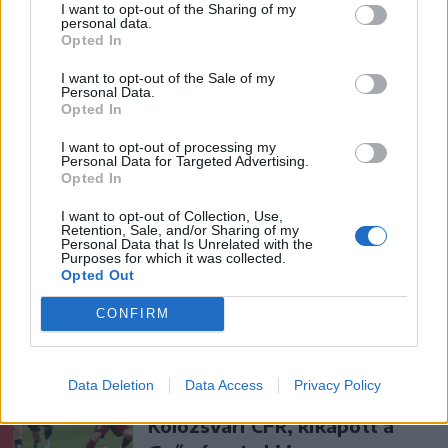
I want to opt-out of the Sharing of my
Ezek is érdekelhetik
personal data.
Opted In
I want to opt-out of the Sale of my
Székelyhon
Personal Data.
Opted In
Életét vesztette két halász,
akiket villámcsapás ért a
I want to opt-out of processing my
Personal Data for Targeted Advertising.
Maros partján – frissítve
Opted In
I want to opt-out of Collection, Use,
Székelyhon
Retention, Sale, and/or Sharing of my
Personal Data that Is Unrelated with the
Mentőhelikopterrel vitték
Purposes for which it was collected.
Opted Out
kórházba, miután kiemelték a
Marosból – frissítve
CONFIRM
Székely Sport
Data Deletion
Data Access
Privacy Policy
Nagy pofonba szaladt belé a
Kolozsvári CFR, kikapott a