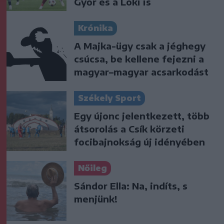
Győr és a Loki is
Krónika
A Majka-ügy csak a jéghegy
csúcsa, be kellene fejezni a
magyar–magyar acsarkodást
Székely Sport
Egy újonc jelentkezett, több
átsorolás a Csík körzeti
focibajnokság új idényében
Nőileg
Sándor Ella: Na, indíts, s
menjünk!