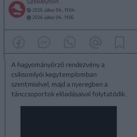
Székelyhon
2026. július 04., 11:04
2026. július 04., 11:56
A hagyományőrző rendezvény a
csíksomlyói kegytemplomban
szentmisével, majd a nyeregben a
tánccsoportok előadásaival folytatódik.