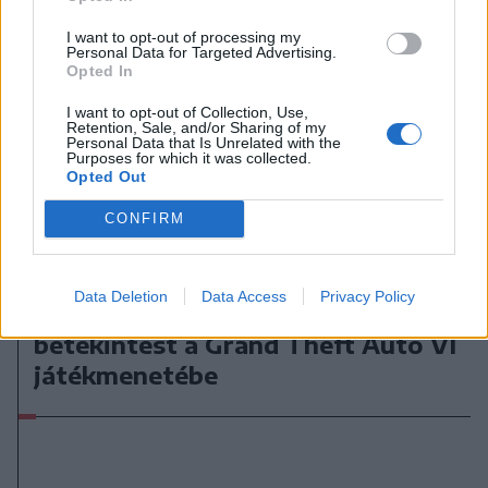
I want to opt-out of processing my
Personal Data for Targeted Advertising.
Opted In
I want to opt-out of Collection, Use,
Retention, Sale, and/or Sharing of my
Personal Data that Is Unrelated with the
Purposes for which it was collected.
Opted Out
CONFIRM
2026. augusztus 06., csütörtök
Data Deletion
Data Access
Privacy Policy
Netflixen kaphatunk először
betekintést a Grand Theft Auto VI
játékmenetébe