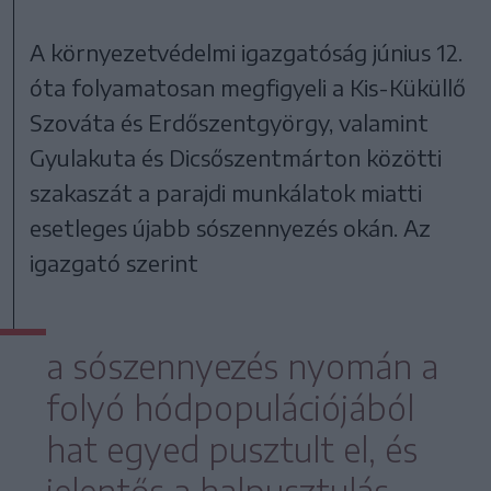
A környezetvédelmi igazgatóság június 12.
óta folyamatosan megfigyeli a Kis-Küküllő
Szováta és Erdőszentgyörgy, valamint
Gyulakuta és Dicsőszentmárton közötti
szakaszát a parajdi munkálatok miatti
esetleges újabb sószennyezés okán. Az
igazgató szerint
a sószennyezés nyomán a
folyó hódpopulációjából
hat egyed pusztult el, és
jelentős a halpusztulás.