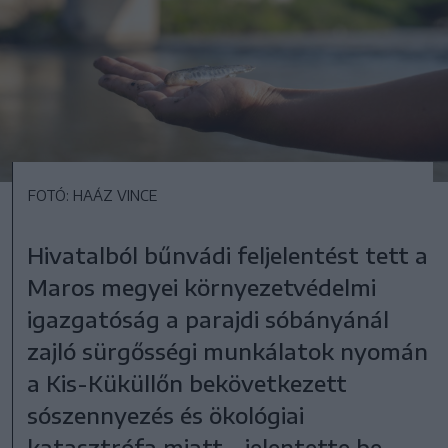
FOTÓ: HAÁZ VINCE
Hivatalból bűnvádi feljelentést tett a
Maros megyei környezetvédelmi
igazgatóság a parajdi sóbányánál
zajló sürgősségi munkálatok nyomán
a Kis-Küküllőn bekövetkezett
sószennyezés és ökológiai
katasztrófa miatt – jelentette be