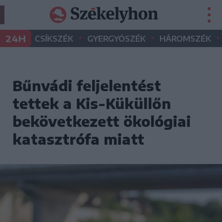
•
•
•
24H
CSÍKSZÉK
GYERGYÓSZÉK
HÁROMSZÉK
Bűnvádi feljelentést
tettek a Kis-Küküllőn
bekövetkezett ökológiai
katasztrófa miatt