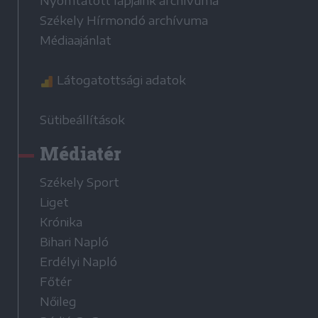
Nyomtatott lapjaink archívuma
Székely Hírmondó archívuma
Médiaajánlat
Látogatottsági adatok
Sütibeállítások
Médiatér
Székely Sport
Liget
Krónika
Bihari Napló
Erdélyi Napló
Főtér
Nőileg