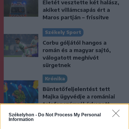
Életét vesztette két halász,
akiket villámcsapás ért a
Maros partján – frissítve
Székely Sport
Corbu góljától hangos a
román és a magyar sajtó,
válogatott meghívót
sürgetnek
Krónika
Büntetőfeljelentést tett
Majka ügyvédje a romániai
telefonszámról érkezett
fenyegetés miatt
Székelyhon -
Do Not Process My Personal
Information
Székely Sport