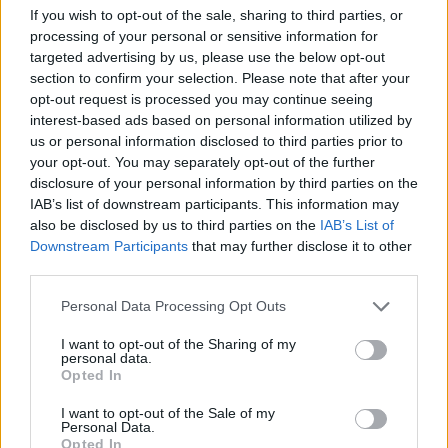
If you wish to opt-out of the sale, sharing to third parties, or
Egy újonc jelentkezett, több
processing of your personal or sensitive information for
átsorolás a Csík körzeti
targeted advertising by us, please use the below opt-out
focibajnokság új idényében
section to confirm your selection. Please note that after your
opt-out request is processed you may continue seeing
interest-based ads based on personal information utilized by
Nőileg
us or personal information disclosed to third parties prior to
Sándor Ella: Na, indíts, s
your opt-out. You may separately opt-out of the further
disclosure of your personal information by third parties on the
menjünk!
IAB’s list of downstream participants. This information may
also be disclosed by us to third parties on the
IAB’s List of
Downstream Participants
that may further disclose it to other
third parties.
Personal Data Processing Opt Outs
I want to opt-out of the Sharing of my
personal data.
A rovat további cikkei
Opted In
I want to opt-out of the Sale of my
Personal Data.
Opted In