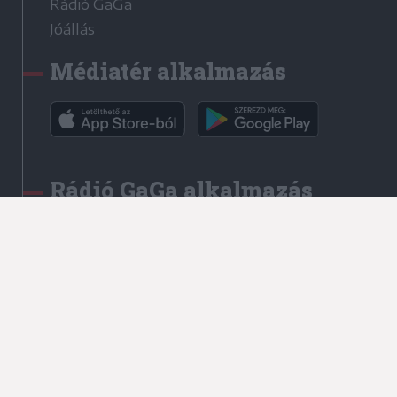
Rádió GaGa
Jóállás
Médiatér alkalmazás
Rádió GaGa alkalmazás
Kapcsolat
Írjon nekünk