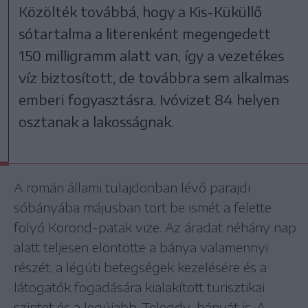
Közölték továbbá, hogy a Kis-Küküllő
sótartalma a literenként megengedett
150 milligramm alatt van, így a vezetékes
víz biztosított, de továbbra sem alkalmas
emberi fogyasztásra. Ivóvizet 84 helyen
osztanak a lakosságnak.
A román állami tulajdonban lévő parajdi
sóbányába májusban tört be ismét a felette
folyó Korond-patak vize. Az áradat néhány nap
alatt teljesen elöntötte a bánya valamennyi
részét, a légúti betegségek kezelésére és a
látogatók fogadására kialakított turisztikai
szintet és a legújabb, Telegdy-bányát is. A