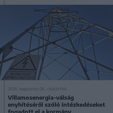
2026. augusztus 06., csütörtök
Villamosenergia-válság
enyhítéséről szóló intézkedéseket
fogadott el a kormány