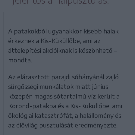
A patakokból ugyanakkor kisebb halak
érkeznek a Kis-Küküllőbe, ami az
áttelepítési akcióiknak is köszönhető –
mondta.
Az elárasztott parajdi sóbányánál zajló
sürgősségi munkálatok miatt június
közepén magas sótartalmú víz került a
Korond-patakba és a Kis-Küküllőbe, ami
ökológiai katasztrófát, a halállomány és
az élővilág pusztulását eredményezte.