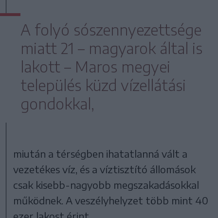
A folyó sószennyezettsége
miatt 21 – magyarok által is
lakott – Maros megyei
település küzd vízellátási
gondokkal,
miután a térségben ihatatlanná vált a
vezetékes víz, és a víztisztító állomások
csak kisebb-nagyobb megszakadásokkal
működnek. A veszélyhelyzet több mint 40
ezer lakost érint.