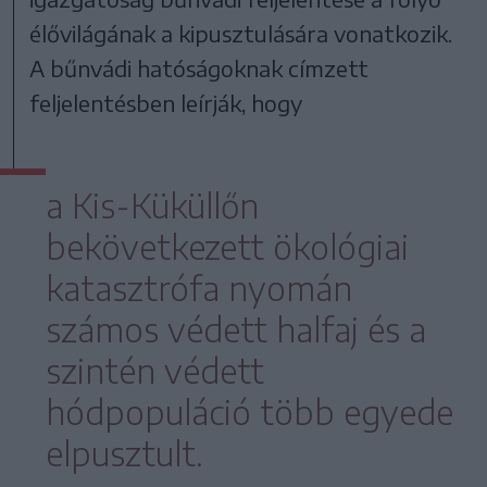
élővilágának a kipusztulására vonatkozik.
A bűnvádi hatóságoknak címzett
feljelentésben leírják, hogy
a Kis-Küküllőn
bekövetkezett ökológiai
katasztrófa nyomán
számos védett halfaj és a
szintén védett
hódpopuláció több egyede
elpusztult.