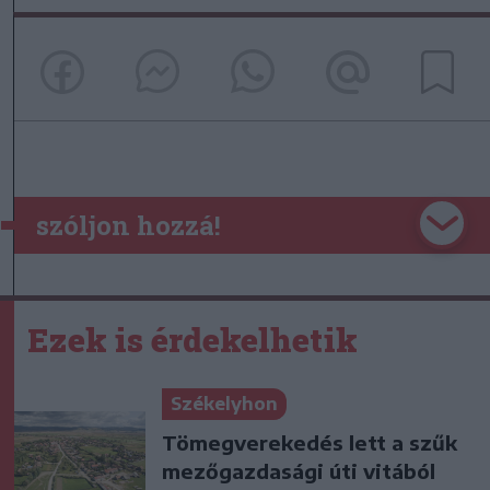
szóljon hozzá!
Ezek is érdekelhetik
Székelyhon
Tömegverekedés lett a szűk
mezőgazdasági úti vitából