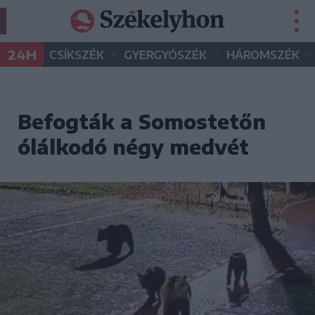
•
•
•
24H
CSÍKSZÉK
GYERGYÓSZÉK
HÁROMSZÉK
Befogták a Somostetőn
ólálkodó négy medvét