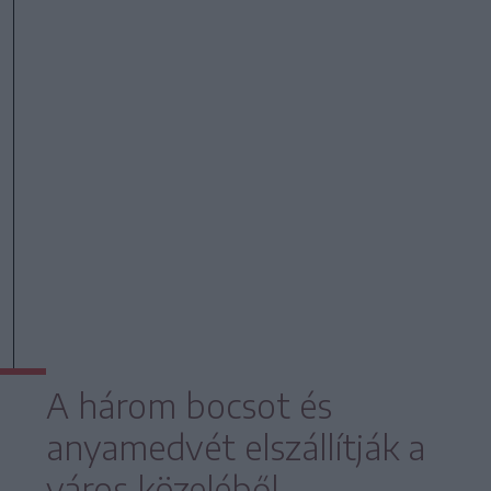
A három bocsot és
anyamedvét elszállítják a
város közeléből.