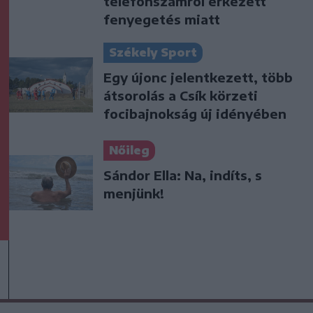
telefonszámról érkezett
fenyegetés miatt
Székely Sport
Egy újonc jelentkezett, több
átsorolás a Csík körzeti
focibajnokság új idényében
Nőileg
Sándor Ella: Na, indíts, s
menjünk!