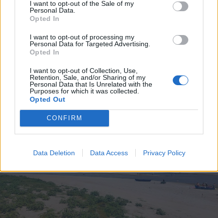
I want to opt-out of the Sale of my
Personal Data.
Villamosenergia-válság
Opted In
enyhítéséről szóló intézkedéseket
I want to opt-out of processing my
fogadott el a kormány
Personal Data for Targeted Advertising.
Opted In
I want to opt-out of Collection, Use,
Retention, Sale, and/or Sharing of my
Personal Data that Is Unrelated with the
Purposes for which it was collected.
Opted Out
CONFIRM
Data Deletion
Data Access
Privacy Policy