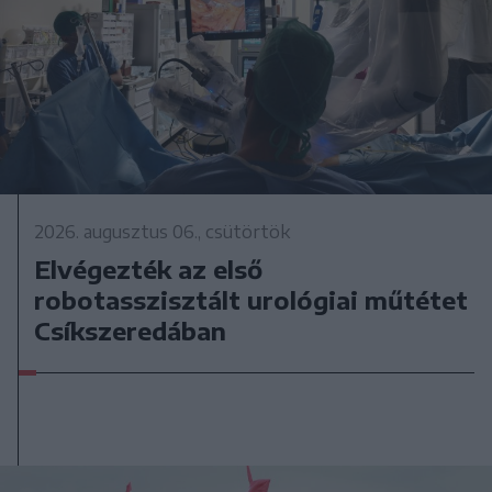
2026. augusztus 06., csütörtök
Elvégezték az első
robotasszisztált urológiai műtétet
Csíkszeredában