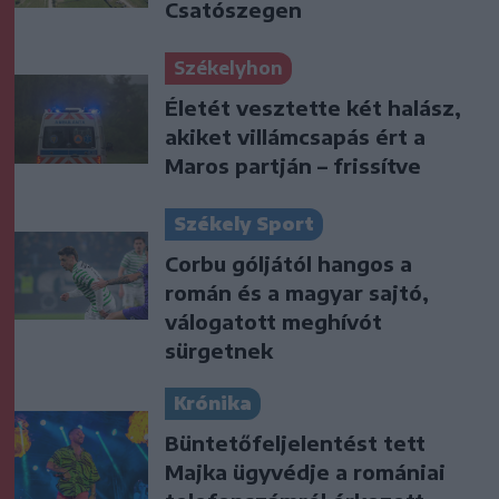
Csatószegen
Székelyhon
Életét vesztette két halász,
akiket villámcsapás ért a
Maros partján – frissítve
Székely Sport
Corbu góljától hangos a
román és a magyar sajtó,
válogatott meghívót
sürgetnek
Krónika
Büntetőfeljelentést tett
Majka ügyvédje a romániai