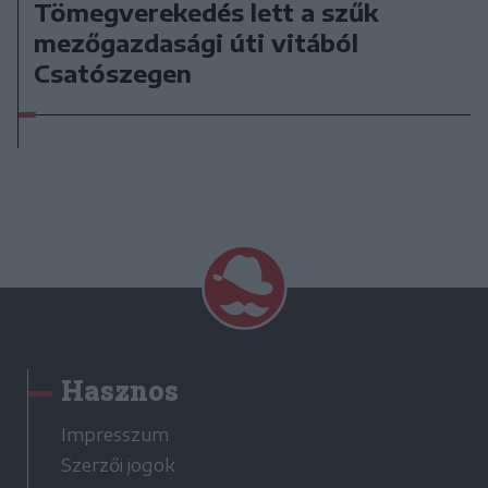
Tömegverekedés lett a szűk
mezőgazdasági úti vitából
Csatószegen
Hasznos
Impresszum
Szerzői jogok