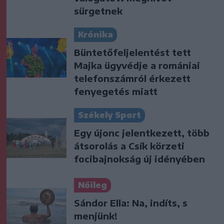
sürgetnek
Krónika
Büntetőfeljelentést tett
Majka ügyvédje a romániai
telefonszámról érkezett
fenyegetés miatt
Székely Sport
Egy újonc jelentkezett, több
átsorolás a Csík körzeti
focibajnokság új idényében
Nőileg
Sándor Ella: Na, indíts, s
menjünk!