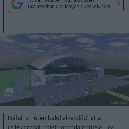
Itt állíthatja be, hogy a Google-
találatokban elöl legyen a Székelyhon!
Néhány héten belül elkezdődhet a
csíkszeredai fedett uszoda építése – ez