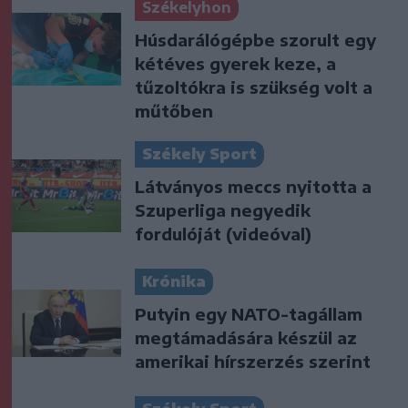
Székelyhon
Húsdarálógépbe szorult egy
kétéves gyerek keze, a
tűzoltókra is szükség volt a
műtőben
Székely Sport
Látványos meccs nyitotta a
Szuperliga negyedik
fordulóját (videóval)
Krónika
Putyin egy NATO-tagállam
megtámadására készül az
amerikai hírszerzés szerint