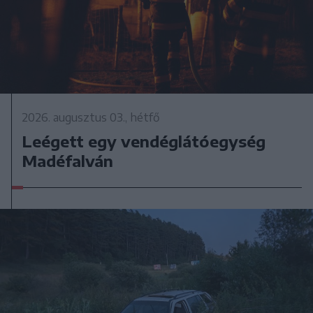
2026. augusztus 03., hétfő
Leégett egy vendéglátóegység
Madéfalván