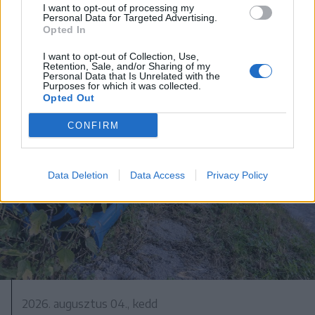
háznak egy csíkszeredai férfi
I want to opt-out of processing my
Personal Data for Targeted Advertising.
Opted In
I want to opt-out of Collection, Use,
Retention, Sale, and/or Sharing of my
Personal Data that Is Unrelated with the
Purposes for which it was collected.
Opted Out
CONFIRM
Data Deletion
Data Access
Privacy Policy
2026. augusztus 04., kedd