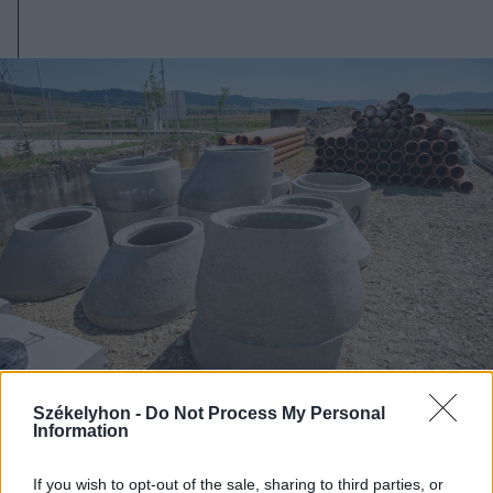
Székelyhon -
Do Not Process My Personal
2026. augusztus 06., csütörtök
Information
Két csíki községben is elkezdték a
If you wish to opt-out of the sale, sharing to third parties, or
vezetéképítést