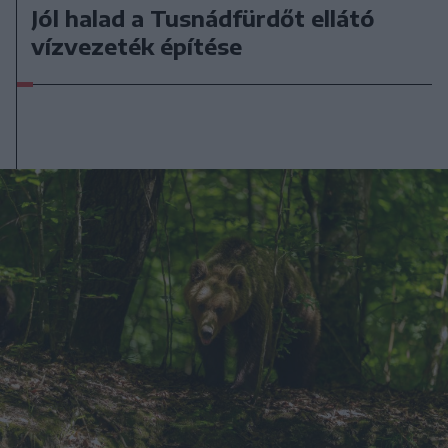
Jól halad a Tusnádfürdőt ellátó
vízvezeték építése