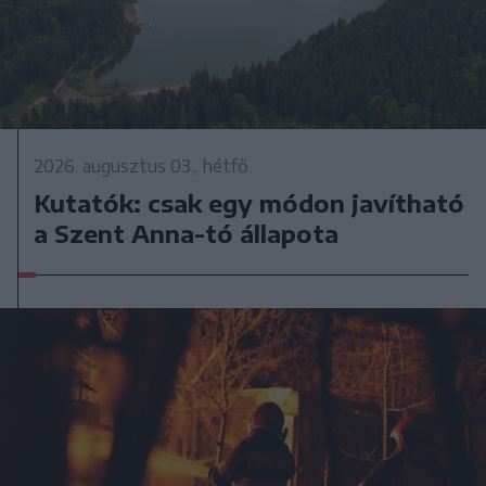
2026. augusztus 03., hétfő
Kutatók: csak egy módon javítható
a Szent Anna-tó állapota