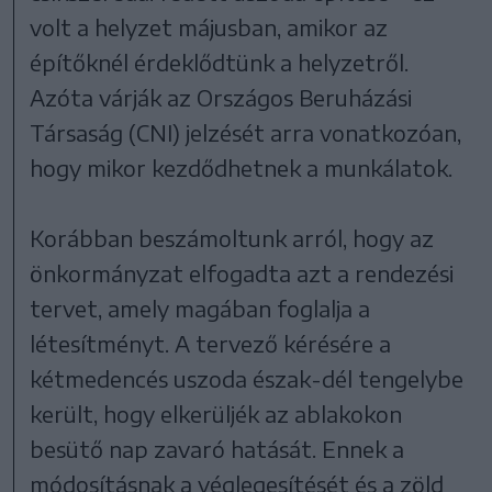
volt a helyzet májusban, amikor az
építőknél érdeklődtünk a helyzetről.
Azóta várják az Országos Beruházási
Társaság (CNI) jelzését arra vonatkozóan,
hogy mikor kezdődhetnek a munkálatok.
Korábban beszámoltunk arról, hogy az
önkormányzat elfogadta azt a rendezési
tervet, amely magában foglalja a
létesítményt. A tervező kérésére a
kétmedencés uszoda észak-dél tengelybe
került, hogy elkerüljék az ablakokon
besütő nap zavaró hatását. Ennek a
módosításnak a véglegesítését és a zöld