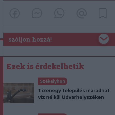
szóljon hozzá!
Ezek is érdekelhetik
Székelyhon
Tizenegy település maradhat
víz nélkül Udvarhelyszéken