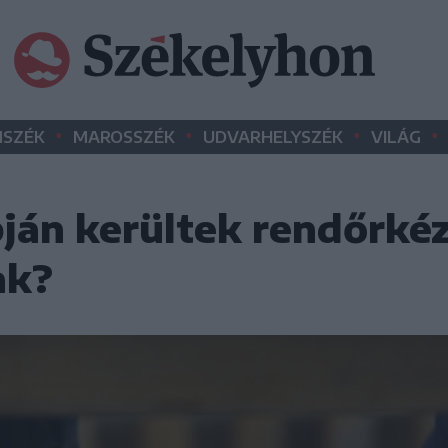
•
•
•
•
SZÉK
MAROSSZÉK
UDVARHELYSZÉK
VILÁG
ján kerültek rendőrkéz
ak?