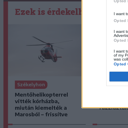
Opted 
Ezek is érdekelhetik
I want t
Opted 
I want 
Advertis
Opted 
I want t
of my P
was col
Opted 
Székelyho
Székelyhon
Székelyke
Mentőhelikopterrel
üzleteknél
vitték kórházba,
razziázta
miután kiemelték a
Marosból – frissítve