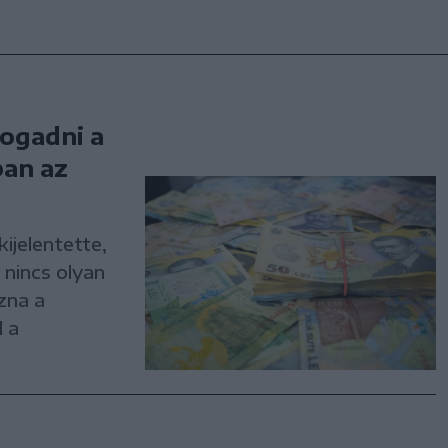
fogadni a
an az
ijelentette,
nincs olyan
zna a
l a