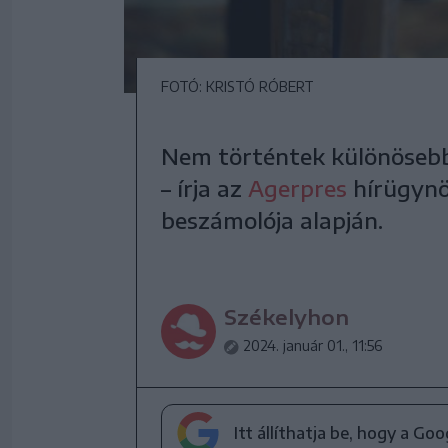
FOTÓ: KRISTÓ RÓBERT
Nem történtek különösebb 
– írja az
Agerpres
hírügynö
beszámolója alapján.
Székelyhon
2024. január 01., 11:56
Itt állíthatja be, hogy a Go