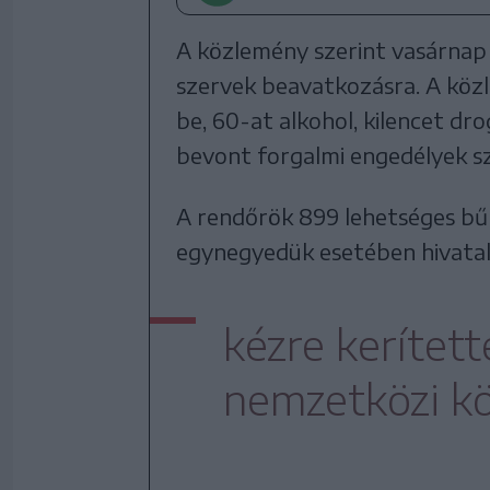
A közlemény szerint vasárnap
szervek beavatkozásra. A köz
be, 60-at alkohol, kilencet dr
bevont forgalmi engedélyek sz
A rendőrök 899 lehetséges bű
egynegyedük esetében hivatal
kézre kerítet
nemzetközi kör