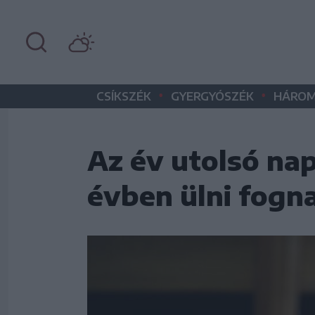
•
•
CSÍKSZÉK
GYERGYÓSZÉK
HÁROM
Az év utolsó nap
évben ülni fogn