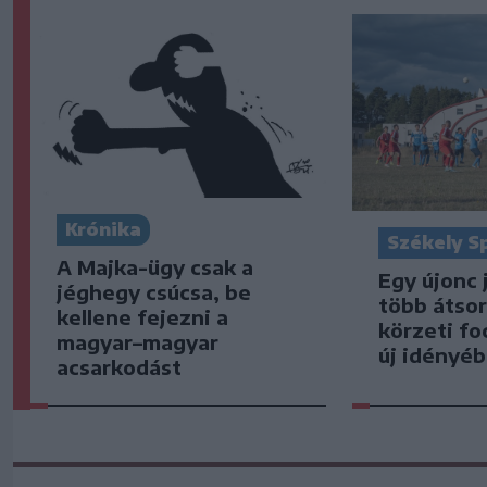
Krónika
Székely S
A Majka-ügy csak a
Egy újonc 
jéghegy csúcsa, be
több átsor
kellene fejezni a
körzeti fo
magyar–magyar
új idényé
acsarkodást