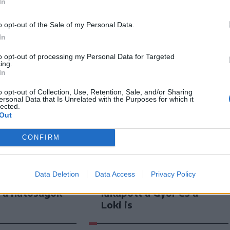
In
o opt-out of the Sale of my Personal Data.
In
to opt-out of processing my Personal Data for Targeted
ing.
In
o opt-out of Collection, Use, Retention, Sale, and/or Sharing
ersonal Data that Is Unrelated with the Purposes for which it
lected.
Out
CONFIRM
n
Székely Sport
resztúri
Nagy pofonba szaladt
Data Deletion
Data Access
Privacy Policy
 és cégeknél
belé a Kolozsvári CFR,
k a hatóságok
kikapott a Győr és a
Loki is