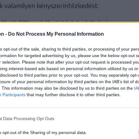
ak valamilyen kényszerintézkedést.
dőrök 579 szabálysértést észleltek, és
 róttak ki bírságot.
on -
Do Not Process My Personal Information
to opt-out of the sale, sharing to third parties, or processing of your per
formation for targeted advertising by us, please use the below opt-out s
r selection. Please note that after your opt-out request is processed y
eing interest-based ads based on personal information utilized by us or
disclosed to third parties prior to your opt-out. You may separately opt-
losure of your personal information by third parties on the IAB’s list of
. This information may also be disclosed by us to third parties on the
IA
Participants
that may further disclose it to other third parties.
l Data Processing Opt Outs
o opt-out of the Sharing of my personal data.