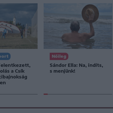
port
Nőileg
jelentkezett,
Sándor Ella: Na, indíts,
olás a Csík
s menjünk!
cibajnokság
ben