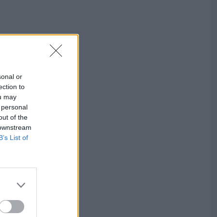
sonal or
ection to
ou may
 personal
out of the
 downstream
B’s List of