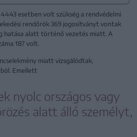
 4443 esetben volt szükség a rendvédelmi
lekedési rendőrök 369 jogosítványt vontak
og hatása alatt történő vezetés miatt. A
áma 187 volt.
ncselekmény miatt vizsgálódtak,
ból. Emellett
tek nyolc országos vagy
özés alatt álló személyt,