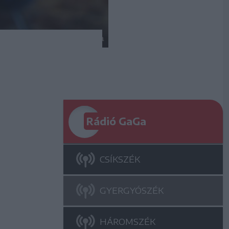
Rádió GaGa
CSÍKSZÉK
GYERGYÓSZÉK
HÁROMSZÉK