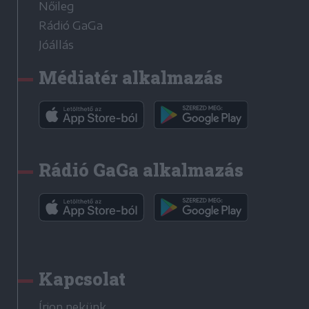
Nőileg
Rádió GaGa
Jóállás
Médiatér alkalmazás
Rádió GaGa alkalmazás
Kapcsolat
Írjon nekünk