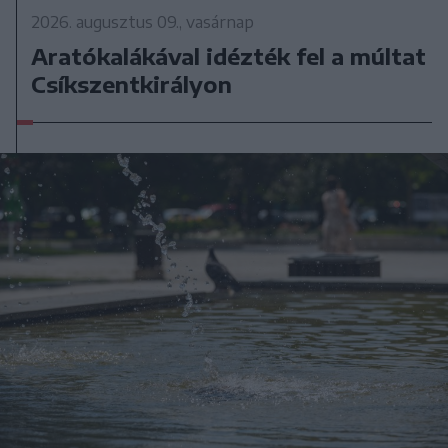
2026. augusztus 09., vasárnap
Aratókalákával idézték fel a múltat
Csíkszentkirályon