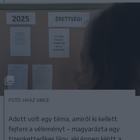
FOTÓ: HAÁZ VINCE
Adott volt egy téma, amiről ki kellett
fejteni a véleményt – magyarázta egy
tizenkettedikes lány, aki éppen kijött a