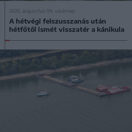
2026. augusztus 09., vasárnap
A hétvégi felszusszanás után
hétfőtől ismét visszatér a kánikula