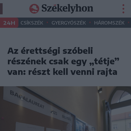
•
•
•
24H
CSÍKSZÉK
GYERGYÓSZÉK
HÁROMSZÉK
Az érettségi szóbeli
részének csak egy „tétje”
van: részt kell venni rajta