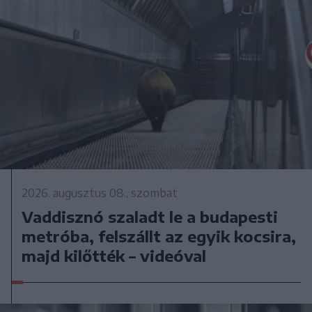
2026. augusztus 08., szombat
Vaddisznó szaladt le a budapesti
metróba, felszállt az egyik kocsira,
majd kilőtték – videóval