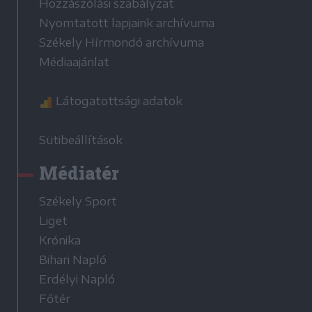
Hozzászólási szabályzat
Nyomtatott lapjaink archívuma
Székely Hírmondó archívuma
Médiaajánlat
Látogatottsági adatok
Sütibeállítások
Médiatér
Székely Sport
Liget
Krónika
Bihari Napló
Erdélyi Napló
Főtér