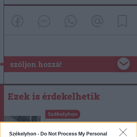
szóljon hozzá!
Ezek is érdekelhetik
Székelyhon
Vaddisznó szaladt le a
budapesti metróba, felszállt
Székelyhon -
Do Not Process My Personal