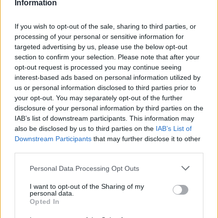
Information
az egyik kocsira, majd
kilőtték – videóval
If you wish to opt-out of the sale, sharing to third parties, or
processing of your personal or sensitive information for
Székelyhon
targeted advertising by us, please use the below opt-out
section to confirm your selection. Please note that after your
Hétvégén is folytatódik a
opt-out request is processed you may continue seeing
gázolaj árának csökkenése
interest-based ads based on personal information utilized by
us or personal information disclosed to third parties prior to
your opt-out. You may separately opt-out of the further
disclosure of your personal information by third parties on the
Székely Sport
IAB’s list of downstream participants. This information may
A gól már összejött, az
also be disclosed by us to third parties on the
IAB’s List of
áttörés még nem az FK-nak
Downstream Participants
that may further disclose it to other
third parties.
(videóval)
Personal Data Processing Opt Outs
Krónika
I want to opt-out of the Sharing of my
personal data.
„A legerősebb garancia” –
Opted In
Megnevezte államfőjelöltjét