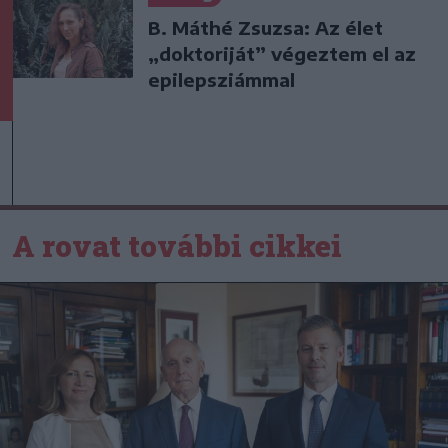
B. Máthé Zsuzsa: Az élet
„doktoriját” végeztem el az
epilepsziámmal
A rovat további cikkei