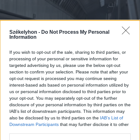
Székelyhon -
Do Not Process My Personal
Information
If you wish to opt-out of the sale, sharing to third parties, or
processing of your personal or sensitive information for
targeted advertising by us, please use the below opt-out
section to confirm your selection. Please note that after your
opt-out request is processed you may continue seeing
interest-based ads based on personal information utilized by
2026. augusztus 08., szombat
us or personal information disclosed to third parties prior to
Vaddisznó szaladt le a budapesti
your opt-out. You may separately opt-out of the further
disclosure of your personal information by third parties on the
metróba, felszállt az egyik kocsira,
IAB’s list of downstream participants. This information may
majd kilőtték – videóval
also be disclosed by us to third parties on the
IAB’s List of
Downstream Participants
that may further disclose it to other
third parties.