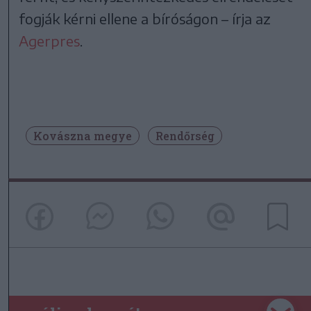
fogják kérni ellene a bíróságon – írja az
Agerpres
.
Kovászna megye
Rendőrség