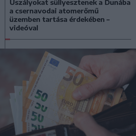
Uszályokat süllyesztenek a Dunába
a csernavodai atomerőmű
üzemben tartása érdekében –
videóval