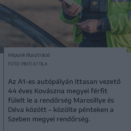
Képünk illusztráció
FOTÓ: PINTI ATTILA
Az A1-es autópályán ittasan vezető
44 éves Kovászna megyei férfit
fülelt le a rendőrség Marosillye és
Déva között – közölte pénteken a
Szeben megyei rendőrség.