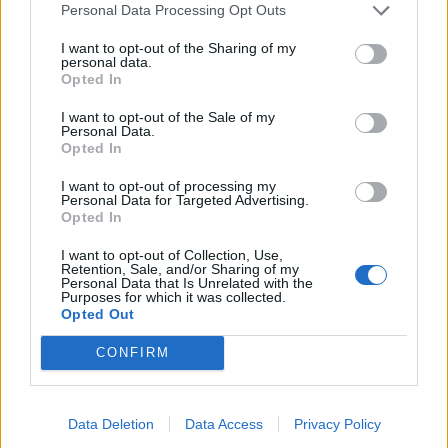
Personal Data Processing Opt Outs
I want to opt-out of the Sharing of my
personal data.
Opted In
I want to opt-out of the Sale of my
Personal Data.
Opted In
I want to opt-out of processing my
Personal Data for Targeted Advertising.
Opted In
I want to opt-out of Collection, Use,
Retention, Sale, and/or Sharing of my
Personal Data that Is Unrelated with the
Purposes for which it was collected.
Opted Out
2026. augusztus 08., szombat
Hétvégén is folytatódik a gázolaj
CONFIRM
árának csökkenése
Data Deletion
Data Access
Privacy Policy