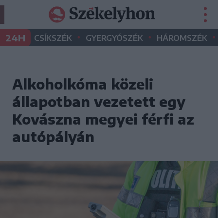
•
•
•
24H
CSÍKSZÉK
GYERGYÓSZÉK
HÁROMSZÉK
Alkoholkóma közeli
állapotban vezetett egy
Kovászna megyei férfi az
autópályán