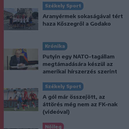
Székely Sport
Aranyérmek sokaságával tért
haza Kőszegről a Godako
Krónika
Putyin egy NATO-tagállam
megtámadására készül az
amerikai hírszerzés szerint
Székely Sport
A gól már összejött, az
áttörés még nem az FK-nak
(videóval)
Nőileg