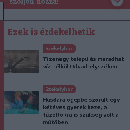
szóljon hozzá!
Ezek is érdekelhetik
Székelyhon
Tizenegy település maradhat
víz nélkül Udvarhelyszéken
Székelyhon
Húsdarálógépbe szorult egy
kétéves gyerek keze, a
tűzoltókra is szükség volt a
műtőben