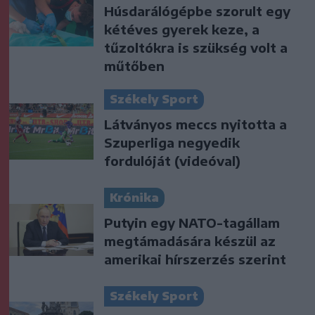
Húsdarálógépbe szorult egy
kétéves gyerek keze, a
tűzoltókra is szükség volt a
műtőben
Székely Sport
Látványos meccs nyitotta a
Szuperliga negyedik
fordulóját (videóval)
Krónika
Putyin egy NATO-tagállam
megtámadására készül az
amerikai hírszerzés szerint
Székely Sport