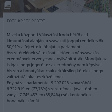
FOTÓ: KRISTO ROBERT
Mivel a Központi Választási Iroda hétfő esti
kimutatásai alapján, a szavazati joggal rendelkezők
50,91%-a fejtette ki óhaját, a parlament
összetételének változását illetően a népszavazás
eredményeit érvényesnek nyilvánították. Mondjuk az
is igaz, hogy jogerőt ez az eredmény nem képvisel,
hiszen a honatyákat csak erkölcsileg kötelezi, hogy
változtatásokat eszközöljenek.
Egy házas parlamentet 9.297.026 szavazóból
6.722.919-en (77,78%) szeretnének. Jóval többen
vagyis 7.745.457-en (88,84%) csökkentenék a
honatyák számát.