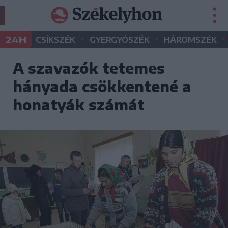
•
•
•
24H
CSÍKSZÉK
GYERGYÓSZÉK
HÁROMSZÉK
A szavazók tetemes
hányada csökkentené a
honatyák számát