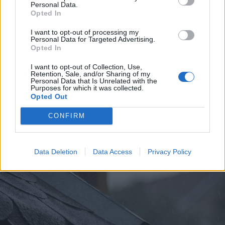
Personal Data.
Opted In
I want to opt-out of processing my
Personal Data for Targeted Advertising.
Opted In
I want to opt-out of Collection, Use,
Retention, Sale, and/or Sharing of my
2026. augusztus 07., péntek
Personal Data that Is Unrelated with the
Purposes for which it was collected.
Elsőfokú árvízvédelmi készültség
Opted Out
több székelyföldi folyón
CONFIRM
Data Deletion
Data Access
Privacy Policy