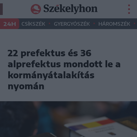
•
•
•
24H
CSÍKSZÉK
GYERGYÓSZÉK
HÁROMSZÉK
22 prefektus és 36
alprefektus mondott le a
kormányátalakítás
nyomán