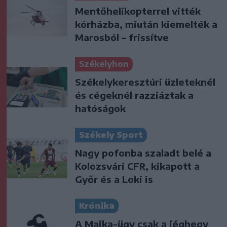
Mentőhelikopterrel vitték
kórházba, miután kiemelték a
Marosból – frissítve
Székelyhon
Székelykeresztúri üzleteknél
és cégeknél razziáztak a
hatóságok
Székely Sport
Nagy pofonba szaladt belé a
Kolozsvári CFR, kikapott a
Győr és a Loki is
Krónika
A Majka-ügy csak a jéghegy