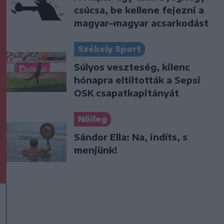
csúcsa, be kellene fejezni a
magyar–magyar acsarkodást
Székely Sport
Súlyos veszteség, kilenc
hónapra eltiltották a Sepsi
OSK csapatkapitányát
Nőileg
Sándor Ella: Na, indíts, s
menjünk!