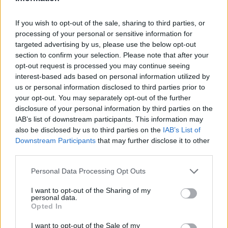
If you wish to opt-out of the sale, sharing to third parties, or
processing of your personal or sensitive information for
2026. augusztus 07., péntek
targeted advertising by us, please use the below opt-out
Felelős hozzáállással el lehetne
section to confirm your selection. Please note that after your
opt-out request is processed you may continue seeing
fogadni a bértörvényt a következő
interest-based ads based on personal information utilized by
napokban az ügyvivő
us or personal information disclosed to third parties prior to
miniszterelnök szerint
your opt-out. You may separately opt-out of the further
disclosure of your personal information by third parties on the
IAB’s list of downstream participants. This information may
also be disclosed by us to third parties on the
IAB’s List of
Downstream Participants
that may further disclose it to other
third parties.
Personal Data Processing Opt Outs
I want to opt-out of the Sharing of my
personal data.
Opted In
I want to opt-out of the Sale of my