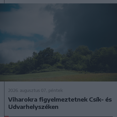
2026. augusztus 07., péntek
Viharokra figyelmeztetnek Csík- és
Udvarhelyszéken