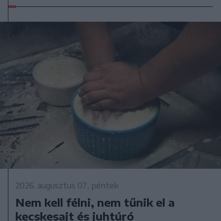
2026. augusztus 07., péntek
Nem kell félni, nem tűnik el a
kecskesajt és juhtúró