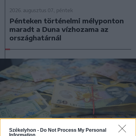
2026. augusztus 07., péntek
Pénteken történelmi mélyponton
maradt a Duna vízhozama az
országhatárnál
Székelyhon -
Do Not Process My Personal
Information