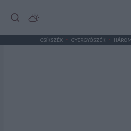
•
•
CSÍKSZÉK
GYERGYÓSZÉK
HÁROM