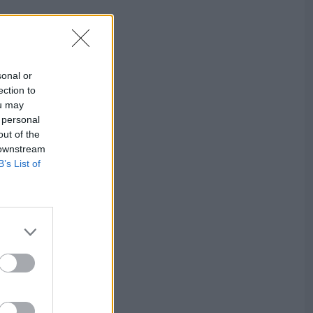
sonal or
ection to
ou may
 personal
out of the
 downstream
B’s List of