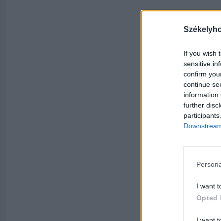
Székelyh
If you wish 
sensitive in
confirm you
continue se
information 
further disc
participants
Downstream 
Persona
I want t
Opted 
I want t