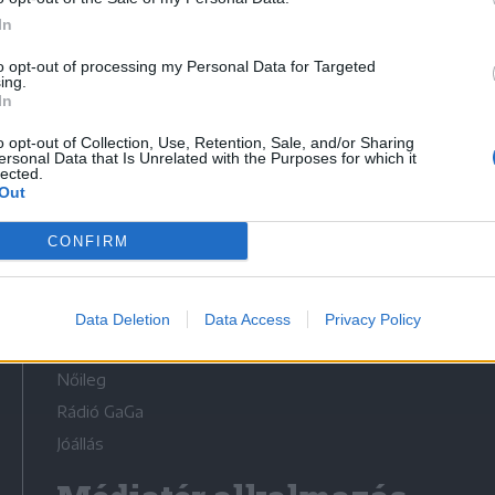
In
to opt-out of processing my Personal Data for Targeted
ing.
In
Médiatér
o opt-out of Collection, Use, Retention, Sale, and/or Sharing
ersonal Data that Is Unrelated with the Purposes for which it
lected.
Székely Sport
Out
Liget
CONFIRM
Krónika
Bihari Napló
Erdélyi Napló
Data Deletion
Data Access
Privacy Policy
Főtér
Nőileg
Rádió GaGa
Jóállás