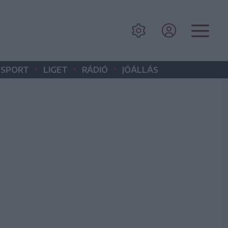
•
•
•
SPORT
LIGET
RÁDIÓ
JÓÁLLÁS