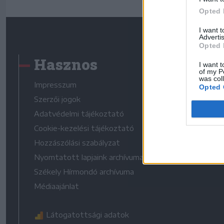
Opted 
I want 
Advertis
Opted 
Hasznos
I want t
of my P
was col
Impresszum
Opted 
Szerzői jogok
Adatvédelmi tájékoztató
Cookie-kezelési tájékoztató
Hozzászólási szabályzat
Nyomtatott lapjaink archívuma
Székely Hírmondó archívuma
Médiaajánlat
Látogatottsági adatok