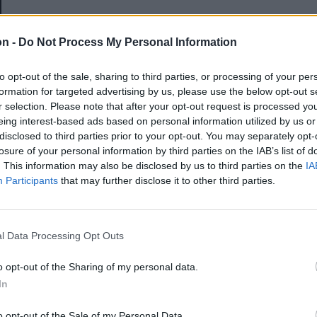
E-mail-cím
on -
Do Not Process My Personal Information
to opt-out of the sale, sharing to third parties, or processing of your per
Jelszó
formation for targeted advertising by us, please use the below opt-out s
r selection. Please note that after your opt-out request is processed y
eing interest-based ads based on personal information utilized by us or
disclosed to third parties prior to your opt-out. You may separately opt-
Elfelejtette a jelszavát?
losure of your personal information by third parties on the IAB’s list of
. This information may also be disclosed by us to third parties on the
IA
Participants
that may further disclose it to other third parties.
BEJELENTKEZÉS
Regisztráció
l Data Processing Opt Outs
o opt-out of the Sharing of my personal data.
In
o opt-out of the Sale of my Personal Data.