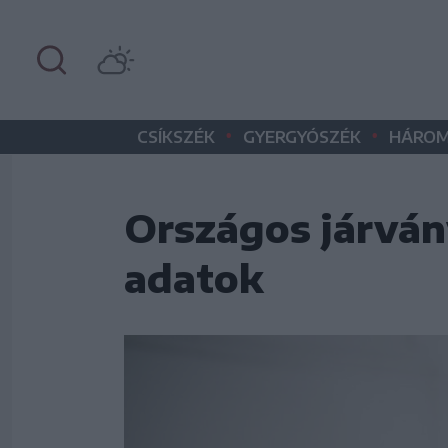
•
•
CSÍKSZÉK
GYERGYÓSZÉK
HÁROM
Országos járván
adatok