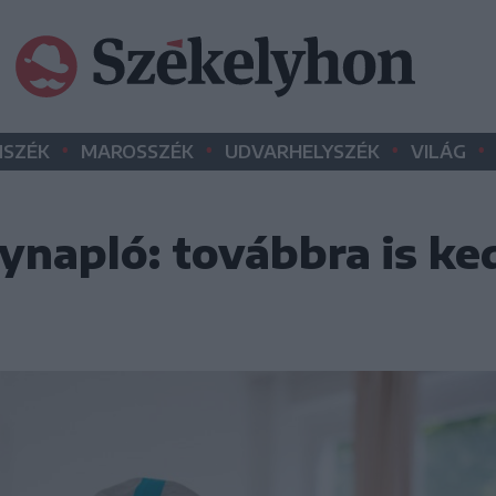
•
•
•
•
SZÉK
MAROSSZÉK
UDVARHELYSZÉK
VILÁG
ynapló: továbbra is ke