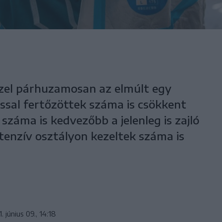
zzel párhuzamosan az elmúlt egy
ssal fertőzöttek száma is csökkent
száma is kedvezőbb a jelenleg is zajló
intenzív osztályon kezeltek száma is
. június 09., 14:18