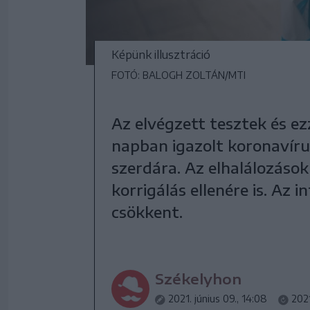
Képünk illusztráció
FOTÓ: BALOGH ZOLTÁN/MTI
Az elvégzett tesztek és e
napban igazolt koronavíru
szerdára. Az elhalálozások 
korrigálás ellenére is. Az 
csökkent.
Székelyhon
2021. június 09., 14:08
2021