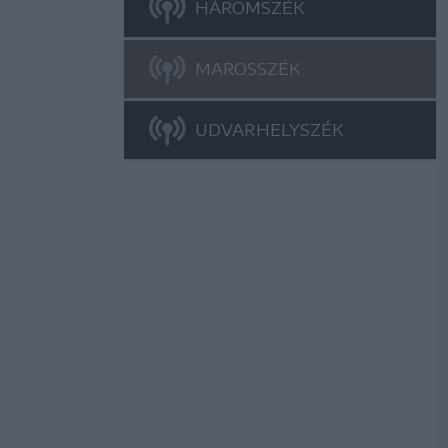
HÁROMSZÉK
MAROSSZÉK
UDVARHELYSZÉK