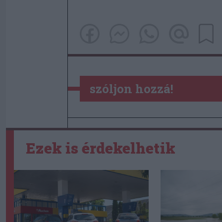
szóljon hozzá!
Ezek is érdekelhetik