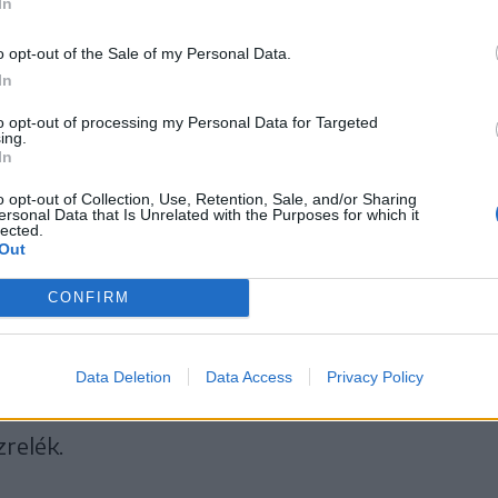
In
yében pedig 5 új esetet
o opt-out of the Sale of my Personal Data.
In
ntartásba.
to opt-out of processing my Personal Data for Targeted
ing.
In
o opt-out of Collection, Use, Retention, Sale, and/or Sharing
ersonal Data that Is Unrelated with the Purposes for which it
oport tájékoztatása szerint az ezer lakosra
lected.
Out
CONFIRM
Data Deletion
Data Access
Privacy Policy
relék.