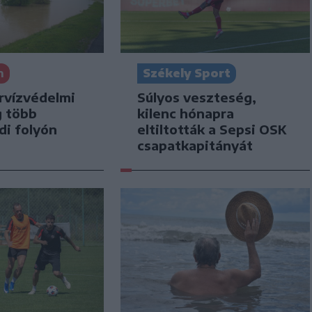
n
Székely Sport
rvízvédelmi
Súlyos veszteség,
g több
kilenc hónapra
di folyón
eltiltották a Sepsi OSK
csapatkapitányát