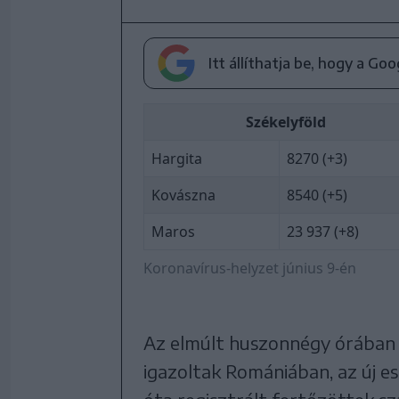
Itt állíthatja be, hogy a Go
Székelyföld
Hargita
8270 (+3)
Kovászna
8540 (+5)
Maros
23 937 (+8)
Koronavírus-helyzet június 9-én
Az elmúlt huszonnégy órában
igazoltak Romániában, az új e