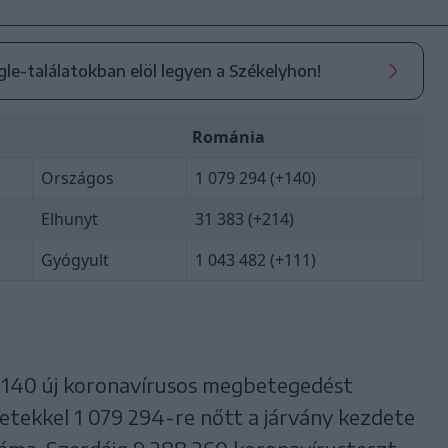
ogle-találatokban elöl legyen a Székelyhon!
Románia
Országos
1 079 294 (+140)
Elhunyt
31 383 (+214)
Gyógyult
1 043 482 (+111)
 140 új koronavírusos megbetegedést
setekkel 1 079 294-re nőtt a járvány kezdete