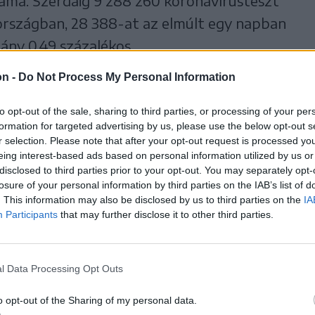
záma. Szerdáig 9 288 260 koronavírusteszt
országban, 28 388-at az elmúlt egy napban
rány 0,49 százalékos.
on -
Do Not Process My Personal Information
28, koronavírussal diagnosztizált személy –
 érkezett jelentés – a most jelentett
to opt-out of the sale, sharing to third parties, or processing of your per
formation for targeted advertising by us, please use the below opt-out s
lt hónapokban történt, csak most vezették
r selection. Please note that after your opt-out request is processed y
31 383-ra emelkedett a koronavírussal
eing interest-based ads based on personal information utilized by us or
disclosed to third parties prior to your opt-out. You may separately opt-
setek száma. Intenzív osztályon 277
losure of your personal information by third parties on the IAB’s list of
személyt gyógyultnak nyilvánítottak, ez 111
. This information may also be disclosed by us to third parties on the
IA
Participants
that may further disclose it to other third parties.
l Data Processing Opt Outs
det illeti, Hargita
o opt-out of the Sharing of my personal data.
Maros megyében 8,