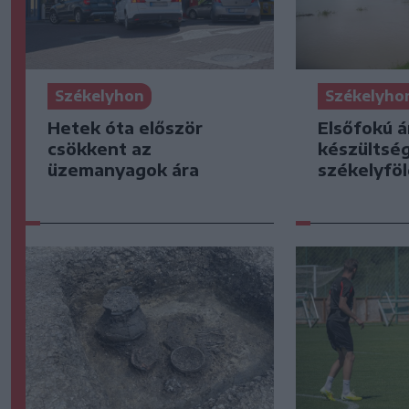
Székelyhon
Székelyho
Hetek óta először
Elsőfokú á
csökkent az
készültsé
üzemanyagok ára
székelyföl