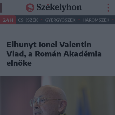
•
•
•
24H
CSÍKSZÉK
GYERGYÓSZÉK
HÁROMSZÉK
Elhunyt Ionel Valentin
Vlad, a Román Akadémia
elnöke