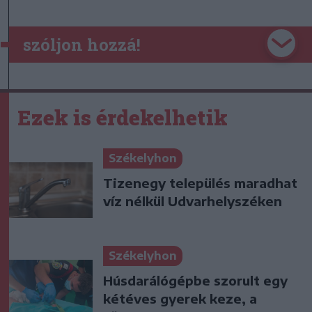
szóljon hozzá!
Ezek is érdekelhetik
Székelyhon
Tizenegy település maradhat
víz nélkül Udvarhelyszéken
Székelyhon
Húsdarálógépbe szorult egy
kétéves gyerek keze, a