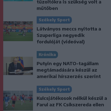
tűzoltókra is szükség volt a
műtőben
Székely Sport
Látványos meccs nyitotta a
Szuperliga negyedik
fordulóját (videóval)
Krónika
Putyin egy NATO-tagállam
megtámadására készül az
amerikai hírszerzés szerint
Székely Sport
Kulcsjátékosok nélkül készül a
Farul az FK Csíkszereda ellen