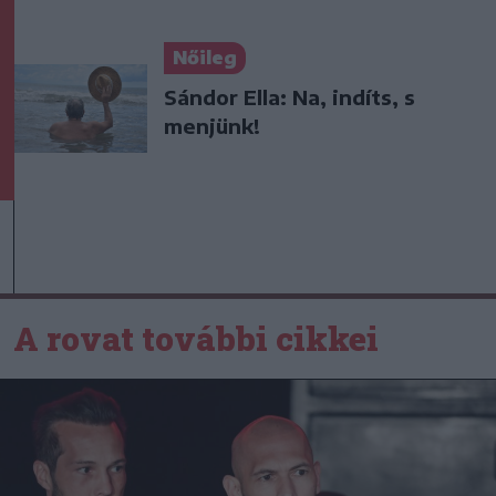
Nőileg
Sándor Ella: Na, indíts, s
menjünk!
A rovat további cikkei