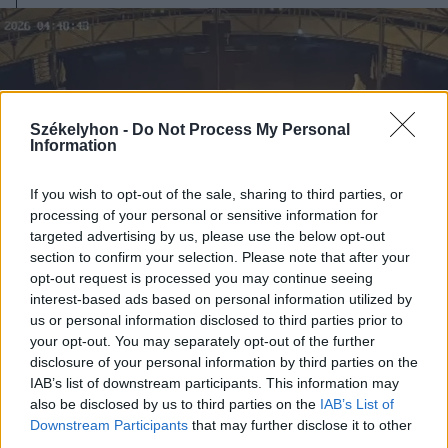
Székelyhon -
Do Not Process My Personal
Information
If you wish to opt-out of the sale, sharing to third parties, or
processing of your personal or sensitive information for
targeted advertising by us, please use the below opt-out
section to confirm your selection. Please note that after your
opt-out request is processed you may continue seeing
interest-based ads based on personal information utilized by
us or personal information disclosed to third parties prior to
2026. július 28., kedd
your opt-out. You may separately opt-out of the further
disclosure of your personal information by third parties on the
Szentségtörő üzenetek és
IAB’s list of downstream participants. This information may
vandalizmus a medjugorjei Mária-
also be disclosed by us to third parties on the
IAB’s List of
szobornál – térfigyelő rögzítette a
Downstream Participants
that may further disclose it to other
third parties.