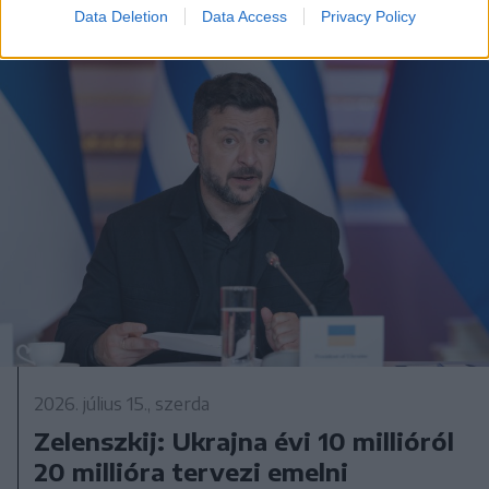
Data Deletion
Data Access
Privacy Policy
2026. július 15., szerda
Zelenszkij: Ukrajna évi 10 millióról
20 millióra tervezi emelni