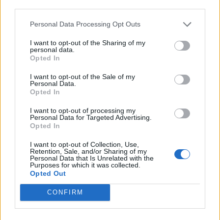
third parties.
Personal Data Processing Opt Outs
I want to opt-out of the Sharing of my
personal data.
Opted In
I want to opt-out of the Sale of my
Personal Data.
Opted In
I want to opt-out of processing my
Personal Data for Targeted Advertising.
Opted In
2026. július 17., péntek
I want to opt-out of Collection, Use,
Mostantól börtönök őrzésére is
Retention, Sale, and/or Sharing of my
Personal Data that Is Unrelated with the
használhatóak a nílusi krokodilok
Purposes for which it was collected.
Opted Out
Izraelben
CONFIRM