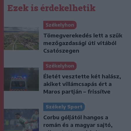
Ezek is érdekelhetik
Székelyhon
Tömegverekedés lett a szűk
mezőgazdasági úti vitából
Csatószegen
Székelyhon
Életét vesztette két halász,
akiket villámcsapás ért a
Maros partján – frissítve
Székely Sport
Corbu góljától hangos a
román és a magyar sajtó,