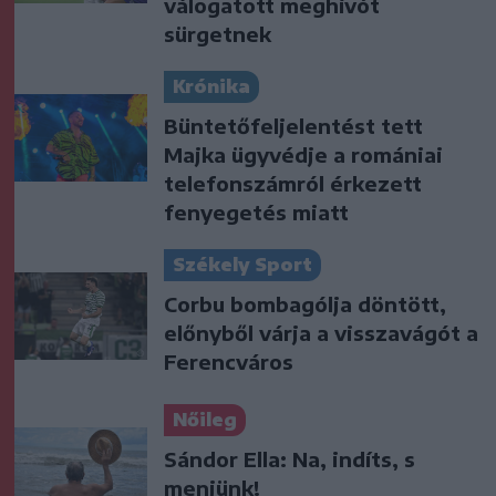
válogatott meghívót
sürgetnek
Krónika
Büntetőfeljelentést tett
Majka ügyvédje a romániai
telefonszámról érkezett
fenyegetés miatt
Székely Sport
Corbu bombagólja döntött,
előnyből várja a visszavágót a
Ferencváros
Nőileg
Sándor Ella: Na, indíts, s
menjünk!