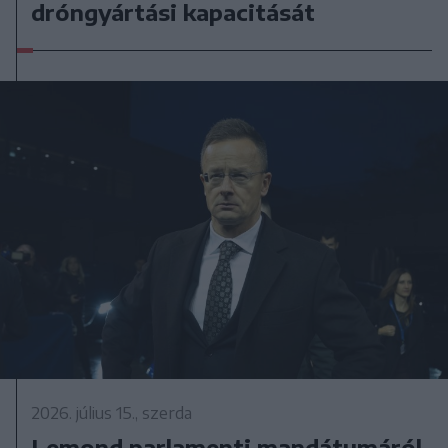
dróngyártási kapacitását
2026. július 15., szerda
Lemond parlamenti mandátumáról