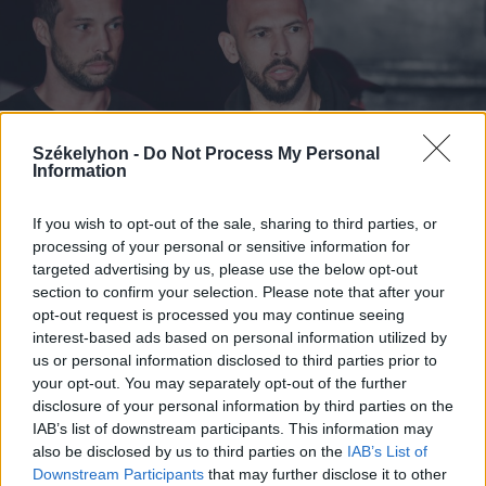
Székelyhon -
Do Not Process My Personal
Information
If you wish to opt-out of the sale, sharing to third parties, or
processing of your personal or sensitive information for
targeted advertising by us, please use the below opt-out
section to confirm your selection. Please note that after your
2026. július 19., vasárnap
opt-out request is processed you may continue seeing
Őrizetbe vették a Romániában is
interest-based ads based on personal information utilized by
us or personal information disclosed to third parties prior to
súlyos bűncselekményekkel vádolt
your opt-out. You may separately opt-out of the further
Tate testvéreket
disclosure of your personal information by third parties on the
IAB’s list of downstream participants. This information may
also be disclosed by us to third parties on the
IAB’s List of
Downstream Participants
that may further disclose it to other