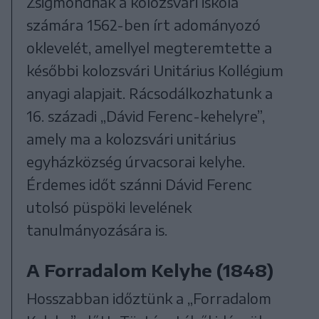
Zsigmondnak a kolozsvári iskola
számára 1562-ben írt adományozó
oklevelét, amellyel megteremtette a
későbbi kolozsvári Unitárius Kollégium
anyagi alapjait. Rácsodálkozhatunk a
16. századi „Dávid Ferenc-kehelyre”,
amely ma a kolozsvári unitárius
egyházközség úrvacsorai kelyhe.
Érdemes időt szánni Dávid Ferenc
utolsó püspöki levelének
tanulmányozására is.
A Forradalom Kelyhe (1848)
Hosszabban időztünk a „Forradalom