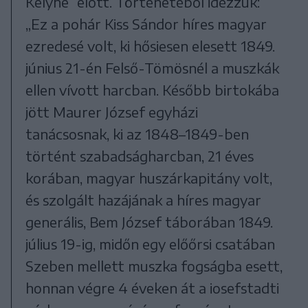
Kelyhe” előtt. Történetéből idézzük:
„Ez a pohár Kiss Sándor híres magyar
ezredesé volt, ki hősiesen elesett 1849.
június 21-én Felső-Tömösnél a muszkák
ellen vívott harcban. Később birtokába
jött Maurer József egyházi
tanácsosnak, ki az 1848–1849-ben
történt szabadságharcban, 21 éves
korában, magyar huszárkapitány volt,
és szolgált hazájának a híres magyar
generális, Bem József táborában 1849.
július 19-ig, midőn egy előőrsi csatában
Szeben mellett muszka fogságba esett,
honnan végre 4 éveken át a iosefstadti