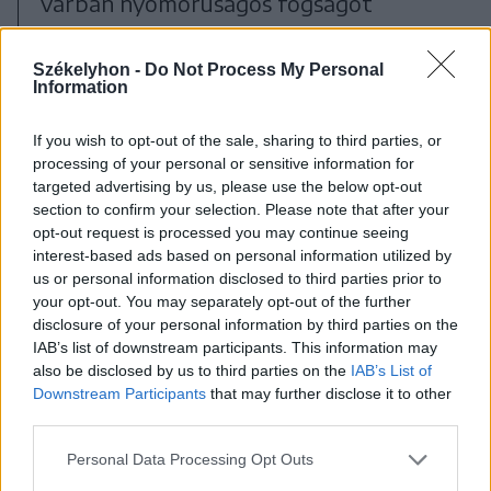
várban nyomorúságos fogságot
szenvedve, a jó Isten hazájába vissza
vezérli.”
Székelyhon -
Do Not Process My Personal
Information
Személyes kedvencek
If you wish to opt-out of the sale, sharing to third parties, or
processing of your personal or sensitive information for
E sorok írójának legfőbb megállóhelye
targeted advertising by us, please use the below opt-out
a templombelsőt idéző terem a papi
section to confirm your selection. Please note that after your
opt-out request is processed you may continue seeing
paddal, az úrvacsorához terített
interest-based ads based on personal information utilized by
us or personal information disclosed to third parties prior to
asztallal; a Petky család adománya, az
your opt-out. You may separately opt-out of the further
aranyozott hímzésű terítő. Musnai
disclosure of your personal information by third parties on the
IAB’s list of downstream participants. This information may
Dakó György festette egykor a
also be disclosed by us to third parties on the
IAB’s List of
kazettás mennyezetet, de kik vállaltak
Downstream Participants
that may further disclose it to other
third parties.
áldozatot a szószékkorona
létrejöttéért? Ma már az éneklőszék is
Personal Data Processing Opt Outs