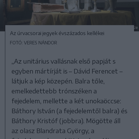
Az úrvacsorai jegyek évszázados kellékei
FOTÓ: VERES NÁNDOR
„Az unitárius vallásnak első papját s
egyben mártírját is – Dávid Ferencet –
látjuk a kép közepén. Balra tőle,
emelkedettebb trónszéken a
fejedelem, mellette a két unokaöccse:
Báthory István (a fejedelemtől balra) és
Báthory Kristóf (jobbra). Mögötte áll
az olasz Blandrata György, a