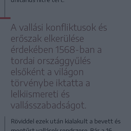
A vallási konfliktusok és
erőszak elkerülése
érdekében 1568-ban a
tordai országgyűlés
elsőként a világon
törvénybe iktatta a
lelkiismereti és
vallásszabadságot.
Röviddel ezek után kialakult a bevett és
megtűrt vallások rendszere. Bár a 16–