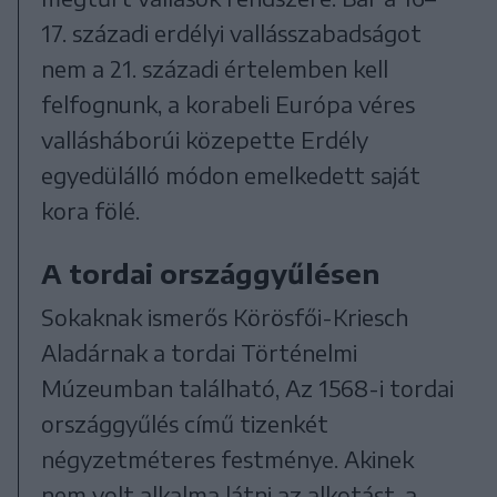
17. századi erdélyi vallásszabadságot
nem a 21. századi értelemben kell
felfognunk, a korabeli Európa véres
vallásháborúi közepette Erdély
egyedülálló módon emelkedett saját
kora fölé.
A tordai országgyűlésen
Sokaknak ismerős Körösfői-Kriesch
Aladárnak a tordai Történelmi
Múzeumban található, Az 1568-i tordai
országgyűlés című tizenkét
négyzetméteres festménye. Akinek
nem volt alkalma látni az alkotást, a