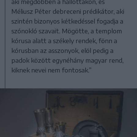
aki megdöbben a hallottakon, és
Méliusz Péter debreceni prédikátor, aki
szintén bizonyos kétkedéssel fogadja a
szónokló szavait. Mögötte, a templom
kórusa alatt a székely rendek, fönn a
kórusban az asszonyok, elöl pedig a
padok között egynéhány magyar rend,
kiknek nevei nem fontosak.”