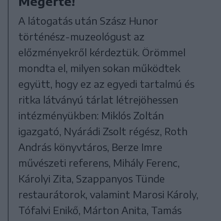
Megérte!
A látogatás után Szász Hunor
történész-muzeológust az
előzményekről kérdeztük. Örömmel
mondta el, milyen sokan működtek
együtt, hogy ez az egyedi tartalmú és
ritka látványú tárlat létrejöhessen
intézményükben: Miklós Zoltán
igazgató, Nyárádi Zsolt régész, Roth
András könyvtáros, Berze Imre
művészeti referens, Mihály Ferenc,
Károlyi Zita, Szappanyos Tünde
restaurátorok, valamint Marosi Károly,
Tófalvi Enikő, Márton Anita, Tamás