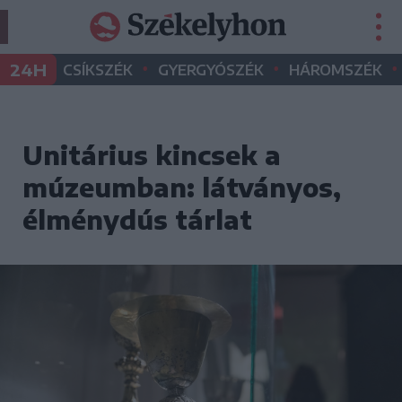
•
•
•
24H
CSÍKSZÉK
GYERGYÓSZÉK
HÁROMSZÉK
Unitárius kincsek a
múzeumban: látványos,
élménydús tárlat