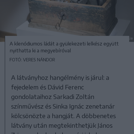
A klenódiumos ládát a gyülekezeti lelkész együtt
nyithatta ki a megyebíróval
FOTÓ: VERES NÁNDOR
A látványhoz hangélmény is járul: a
fejedelem és Dávid Ferenc
gondolataihoz Sarkadi Zoltán
színművész és Sinka Ignác zenetanár
kölcsönözte a hangját. A döbbenetes
látvány után megtekinthetjük János