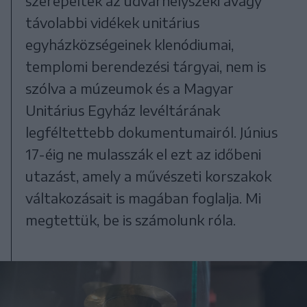
szerepeltek az udvarhelyszéki avagy
távolabbi vidékek unitárius
egyházközségeinek klenódiumai,
templomi berendezési tárgyai, nem is
szólva a múzeumok és a Magyar
Unitárius Egyház levéltárának
legféltettebb dokumentumairól. Június
17-éig ne mulasszák el ezt az időbeni
utazást, amely a művészeti korszakok
váltakozásait is magában foglalja. Mi
megtettük, be is számolunk róla.