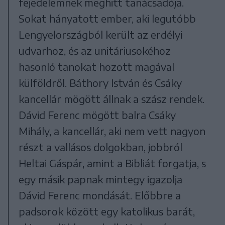
fejedelemnek meghitt tanácsadója.
Sokat hányatott ember, aki legutóbb
Lengyelországból került az erdélyi
udvarhoz, és az unitáriusokéhoz
hasonló tanokat hozott magával
külföldről. Báthory István és Csáky
kancellár mögött állnak a szász rendek.
Dávid Ferenc mögött balra Csáky
Mihály, a kancellár, aki nem vett nagyon
részt a vallásos dolgokban, jobbról
Heltai Gáspár, amint a Bibliát forgatja, s
egy másik papnak mintegy igazolja
Dávid Ferenc mondását. Előbbre a
padsorok között egy katolikus barát,