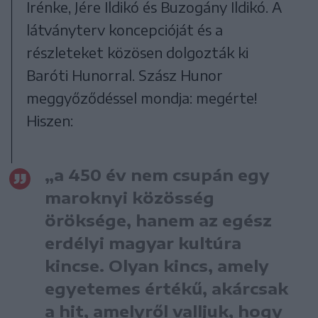
Irénke, Jére Ildikó és Buzogány Ildikó. A
látványterv koncepcióját és a
részleteket közösen dolgozták ki
Baróti Hunorral. Szász Hunor
meggyőződéssel mondja: megérte!
Hiszen:
„a 450 év nem csupán egy
maroknyi közösség
öröksége, hanem az egész
erdélyi magyar kultúra
kincse. Olyan kincs, amely
egyetemes értékű, akárcsak
a hit, amelyről valljuk, hogy