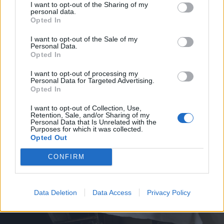
ritka látvány a templomokban. A
I want to opt-out of the Sharing of my
personal data.
„lelkészi dolgozószobában” teológiai-
Opted In
filozófiai munkák sorakoznak, az
I want to opt-out of the Sale of my
Personal Data.
asztalon anyakönyv, Káldi György által
Opted In
lefordított Biblia.
I want to opt-out of processing my
Personal Data for Targeted Advertising.
Opted In
I want to opt-out of Collection, Use,
Retention, Sale, and/or Sharing of my
Personal Data that Is Unrelated with the
Purposes for which it was collected.
Opted Out
CONFIRM
Data Deletion
Data Access
Privacy Policy