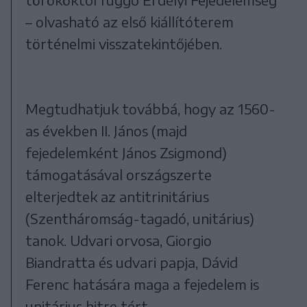
– olvasható az első kiállítóterem
történelmi visszatekintőjében.
Megtudhatjuk továbbá, hogy az 1560-
as években II. János (majd
fejedelemként János Zsigmond)
támogatásával országszerte
elterjedtek az antitrinitárius
(Szentháromság-tagadó, unitárius)
tanok. Udvari orvosa, Giorgio
Biandratta és udvari papja, Dávid
Ferenc hatására maga a fejedelem is
unitárius hitre tért.