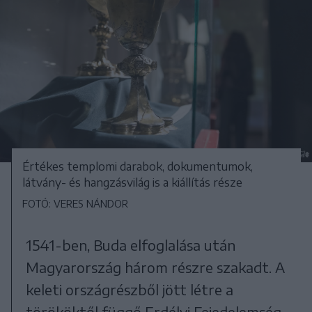
Értékes templomi darabok, dokumentumok,
látvány- és hangzásvilág is a kiállítás része
FOTÓ: VERES NÁNDOR
1541-ben, Buda elfoglalása után
Magyarország három részre szakadt. A
keleti országrészből jött létre a
törököktől függő Erdélyi Fejedelemség