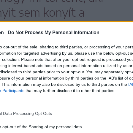
yit sem konyít a
okhoz.
on -
Do Not Process My Personal Information
to opt-out of the sale, sharing to third parties, or processing of your per
formation for targeted advertising by us, please use the below opt-out s
r selection. Please note that after your opt-out request is processed y
eing interest-based ads based on personal information utilized by us or
disclosed to third parties prior to your opt-out. You may separately opt-
mas emlékeztető a kegyetlen
losure of your personal information by third parties on the IAB’s list of
. This information may also be disclosed by us to third parties on the
IA
gról: Csernobil
Participants
that may further disclose it to other third parties.
 történelmi drámával állt elő az HBO: a 2019-es
 című minisorozat a 33 évvel ezelőtti
ztrófa eseményeit dolgozza fel. És nem is
l Data Processing Opt Outs
.
o opt-out of the Sharing of my personal data.