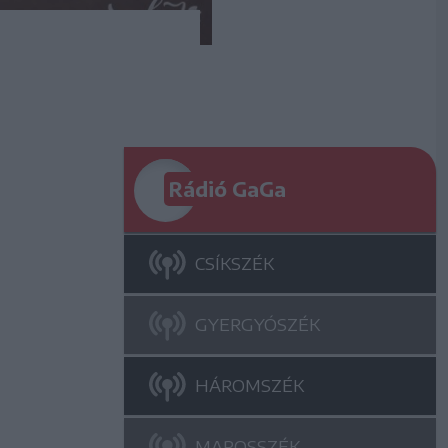
Rádió GaGa
CSÍKSZÉK
GYERGYÓSZÉK
HÁROMSZÉK
MAROSSZÉK