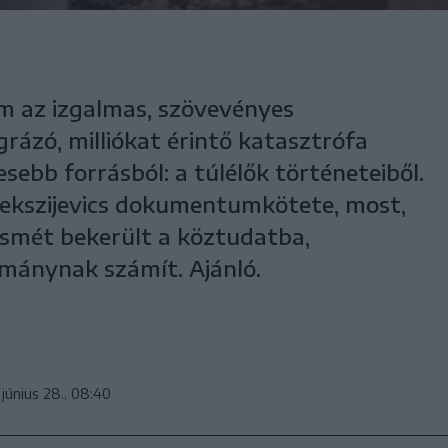
m az izgalmas, szövevényes
rázó, milliókat érintő katasztrófa
sebb forrásból: a túlélők történeteiből.
lekszijevics dokumentumkötete, most,
 ismét bekerült a köztudatba,
mánynak számít. Ajánló.
 június 28., 08:40