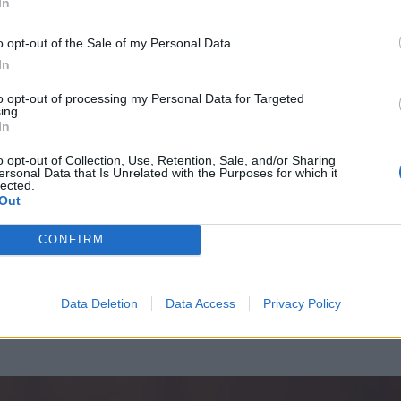
In
 HBO-Sky által készített Csernobil-sorozat
o opt-out of the Sale of my Personal Data.
m tud teljesen átfogó képet nyújtani az
In
mindent érintő következményeiről, ezért, ha
to opt-out of processing my Personal Data for Targeted
yen hatásai voltak a csernobili
ing.
In
 akkor Szvetlana Alakszijevics: Csernobili
o opt-out of Collection, Use, Retention, Sale, and/or Sharing
zbe vennünk.
ersonal Data that Is Unrelated with the Purposes for which it
lected.
Out
is hitelesebb forrás,
CONFIRM
 vallomásai?
Data Deletion
Data Access
Privacy Policy