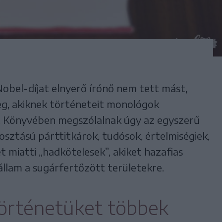
obel-díjat elnyerő írónő nem tett mást,
eg, akiknek történeteit monológok
é. Könyvében megszólalnak úgy az egyszerű
sztású párttitkárok, tudósok, értelmiségiek,
t miatti „hadkötelesek”, akiket hazafias
állam a sugárfertőzött területekre.
történetüket többek