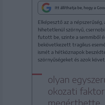
Itt állíthatja be, hogy a Go
Elképesztő az a népszerűség,
hihetetlenül szörnyű, csernob
futott be, szinte a semmiből 
bekövetkezett tragikus esemé
ismét a hétköznapok beszédté
szörnyűségeket és azok köve
olyan egyszer
okozati faktor
megérthette, 