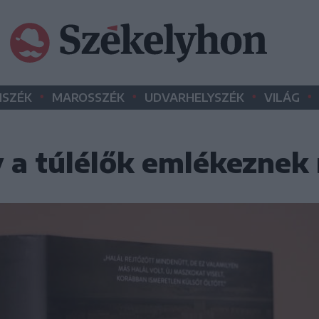
•
•
•
•
SZÉK
MAROSSZÉK
UDVARHELYSZÉK
VILÁG
 a túlélők emlékeznek 