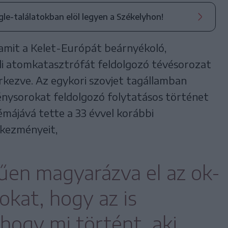
ogle-találatokban elöl legyen a Székelyhon!
 amit a Kelet-Európát beárnyékoló,
ili atomkatasztrófát feldolgozó tévésorozat
érkezve. Az egykori szovjet tagállamban
nysorokat feldolgozó folytatásos történet
májává tette a 33 évvel korábbi
tkezményeit,
űen magyarázva el az ok-
okat, hogy az is
hogy mi történt, aki