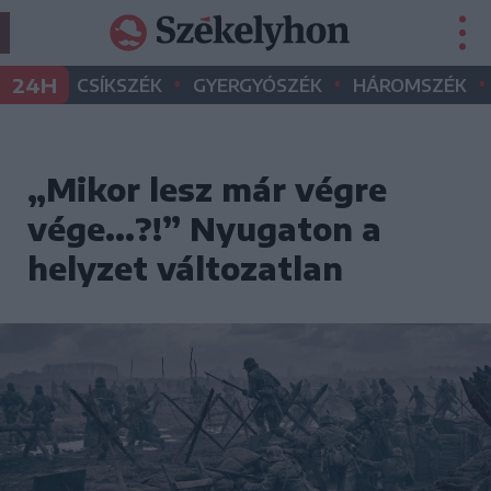
•
•
•
24H
CSÍKSZÉK
GYERGYÓSZÉK
HÁROMSZÉK
„Mikor lesz már végre
vége...?!” Nyugaton a
helyzet változatlan