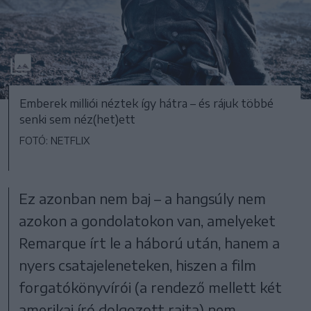
Emberek milliói néztek így hátra – és rájuk többé
senki sem néz(het)ett
FOTÓ: NETFLIX
Ez azonban nem baj – a hangsúly nem
azokon a gondolatokon van, amelyeket
Remarque írt le a háború után, hanem a
nyers csatajeleneteken, hiszen a film
forgatókönyvírói (a rendező mellett két
amerikai író dolgozott rajta) nem