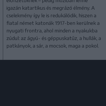
előfizetőknek – pedig moziban lenne
igazán katartikus és megrázó élmény. A
cselekmény így le is redukálódik, hiszen a
fiatal német katonák 1917-ben kerülnek a
nyugati frontra, ahol minden a nyakukba
zúdul: az ágyú- és géppuskatűz, a hullák, a
patkányok, a sár, a mocsok, maga a pokol.