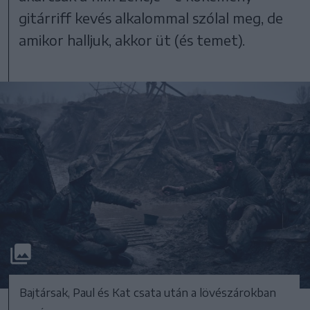
gitárriff kevés alkalommal szólal meg, de
amikor halljuk, akkor üt (és temet).
Bajtársak, Paul és Kat csata után a lövészárokban