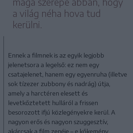
maga szerepe abban, hogy
a világ néha hova tud
kerülni.
Ennek a filmnek is az egyik legjobb
jelenetsora a legelső: ez nem egy
csatajelenet, hanem egy egyenruha (illetve
sok tízezer zubbony és nadrág) útja,
amely a harctéren elesett és
levetkőztetett hulláról a frissen
besorozott ifjú közlegényekre kerül. A
nagyon erős és nagyon szuggesztív,
akárcsak a film zenéje – e kőkemény