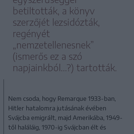
betiltották, a könyv
szerzőjét lezsidózták,
regényét
„nemzetellenesnek”
(ismerős ez a szó
napjainkból...?) tartották.
Nem csoda, hogy Remarque 1933-ban,
Hitler hatalomra jutásának évében
Svájcba emigrált, majd Amerikába, 1949-
től haláláig, 1970-ig Svájcban élt és