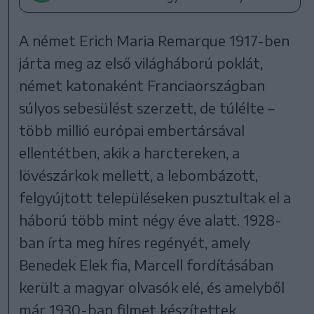
A német Erich Maria Remarque 1917-ben
járta meg az első világháború poklát,
német katonaként Franciaországban
súlyos sebesülést szerzett, de túlélte –
több millió európai embertársával
ellentétben, akik a harctereken, a
lövészárkok mellett, a lebombázott,
felgyújtott településeken pusztultak el a
háború több mint négy éve alatt. 1928-
ban írta meg híres regényét, amely
Benedek Elek fia, Marcell fordításában
került a magyar olvasók elé, és amelyből
már 1930-ban filmet készítettek