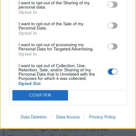
I want to opt-out of the Sharing of my
personal data.
Opted In
I want to opt-out of the Sale of my
Personal Data.
Opted In
Brühl kiválóan formálja meg Matthias Erzbergert
I want to opt-out of processing my
Personal Data for Targeted Advertising.
FOTÓ: NETFLIX
Opted In
I want to opt-out of Collection, Use,
Retention, Sale, and/or Sharing of my
Personal Data that Is Unrelated with the
Ő üvölti bele az erdő melletti dombokon
Purposes for which it was collected.
Opted Out
azt is, hogy „Mikor lesz már végre
CONFIRM
vége...?!”, holott pont ott és akkor éppen
nincsen harc… A legnegatívabb, a
regényben szintén nem szereplő német
Data Deletion
Data Access
Privacy Policy
tábornok figurája klisészerű (Devid