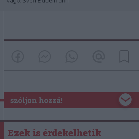
Vágó: Sven Budelmann
szóljon hozzá!
Ezek is érdekelhetik