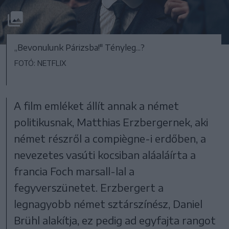
„Bevonulunk Párizsba!" Tényleg...?
FOTÓ: NETFLIX
A film emléket állít annak a német
politikusnak, Matthias Erzbergernek, aki
német részről a compiègne-i erdőben, a
nevezetes vasúti kocsiban aláaláírta a
francia Foch marsall-lal a
fegyverszünetet. Erzbergert a
legnagyobb német sztárszínész, Daniel
Brühl alakítja, ez pedig ad egyfajta rangot