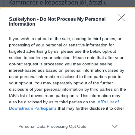
Kammerer elképesztően jól játszik,
nagyon hiteles, akárcsak a bajtársát,
Székelyhon -
Do Not Process My Personal
Stanislaus Katczinskyt alakító Albrecht
Information
Schuch. Kettejük párbeszédei a legjobbak
If you wish to opt-out of the sale, sharing to third parties, or
a filmből: míg Paul tanulni vágyó fiatal,
processing of your personal or sensitive information for
Kat egy egyszerű cipész, akinek az olvasás
targeted advertising by us, please use the below opt-out
section to confirm your selection. Please note that after your
is nehezen megy, ám megállapításai
opt-out request is processed you may continue seeing
szerfölött kemények és sokatmondóak.
interest-based ads based on personal information utilized by
us or personal information disclosed to third parties prior to
your opt-out. You may separately opt-out of the further
disclosure of your personal information by third parties on the
IAB’s list of downstream participants. This information may
also be disclosed by us to third parties on the
IAB’s List of
Downstream Participants
that may further disclose it to other
third parties.
Personal Data Processing Opt Outs