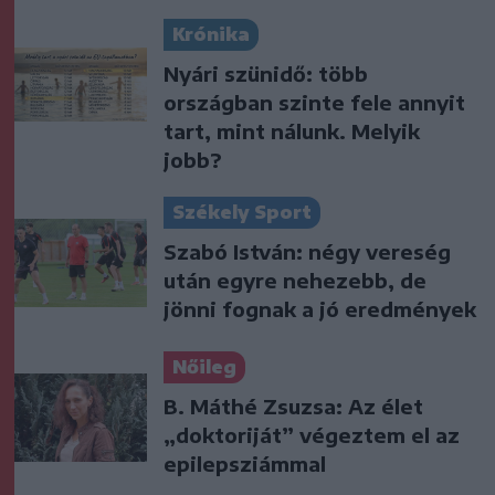
Krónika
Nyári szünidő: több
országban szinte fele annyit
tart, mint nálunk. Melyik
jobb?
Székely Sport
Szabó István: négy vereség
után egyre nehezebb, de
jönni fognak a jó eredmények
Nőileg
B. Máthé Zsuzsa: Az élet
„doktoriját” végeztem el az
epilepsziámmal