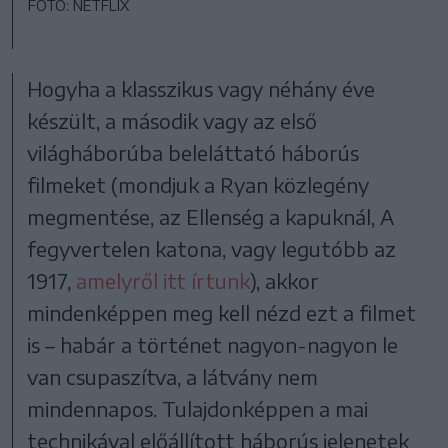
FOTÓ: NETFLIX
Hogyha a klasszikus vagy néhány éve
készült, a második vagy az első
világháborúba beleláttató háborús
filmeket (mondjuk a Ryan közlegény
megmentése, az Ellenség a kapuknál, A
fegyvertelen katona, vagy legutóbb az
1917,
amelyről itt írtunk
), akkor
mindenképpen meg kell nézd ezt a filmet
is – habár a történet nagyon-nagyon le
van csupaszítva, a látvány nem
mindennapos. Tulajdonképpen a mai
technikával előállított háborús jelenetek