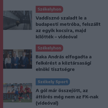
Székelyhon
Vaddisznó szaladt le a
budapesti metróba, felszállt
az egyik kocsira, majd
kilőtték – videóval
Székelyhon
Baka András elfogadta a
felkérést a köztársasági
elnöki tisztségre
Székely Sport
A gól már összejött, az
áttörés még nem az FK-nak
(videóval)