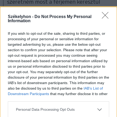
szeretném most a férjemen keresztül
helyrehozni, mert nem fog menni.
Székelyhon -
Do Not Process My Personal
Information
Fontos az önismereti munka,
If you wish to opt-out of the sale, sharing to third parties, or
mert társunktól bármikor el
processing of your personal or sensitive information for
targeted advertising by us, please use the below opt-out
tudunk válni bizonyos
section to confirm your selection. Please note that after your
okokból, de magunktól soha.
opt-out request is processed you may continue seeing
interest-based ads based on personal information utilized by
S ha magunkban nem
us or personal information disclosed to third parties prior to
dolgoztuk ezt át, akkor egy
your opt-out. You may separately opt-out of the further
disclosure of your personal information by third parties on the
következő emberrel
IAB’s list of downstream participants. This information may
ugyanezeket a köröket
also be disclosed by us to third parties on the
IAB’s List of
Downstream Participants
that may further disclose it to other
fogjuk futni.
third parties.
Personal Data Processing Opt Outs
Az átdolgozás, változtatás hiánya pedig