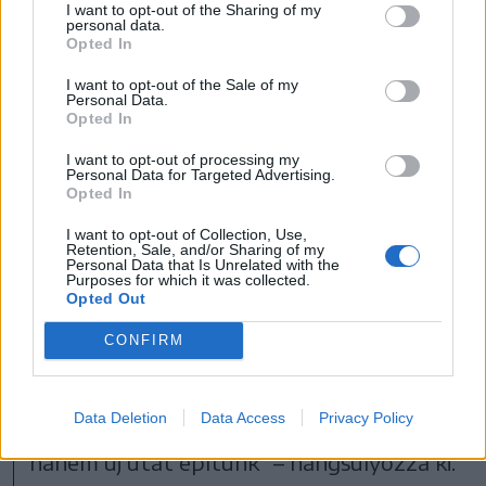
olyan, mintha megakadt volna a
I want to opt-out of the Sharing of my
personal data.
lemezjátszó. Életünk végéig ismételjük a
Opted In
rosszul berögzült mintákat. Követeljük
I want to opt-out of the Sale of my
Personal Data.
társunktól a teljesíthetetlent, a korai
Opted In
érzelmi hiányaink feltöltését. Felnőttként
I want to opt-out of processing my
Personal Data for Targeted Advertising.
már nem hivatkozhatunk szüleinkre, a mi
Opted In
dolgunk átdolgozni az otthonról hozott
I want to opt-out of Collection, Use,
csomagot. Ők is csak azt adták tovább,
Retention, Sale, and/or Sharing of my
Personal Data that Is Unrelated with the
Purposes for which it was collected.
amit adni tudtak, amit ők is kaptak,
Opted Out
tanultak az előző generációktól.
CONFIRM
Felnőttként már megnézem a másik
szempontját, és azt is figyelembe
Data Deletion
Data Access
Privacy Policy
vesszem. És nem a szüleink útján járunk,
hanem új utat építünk” – hangsúlyozza ki.