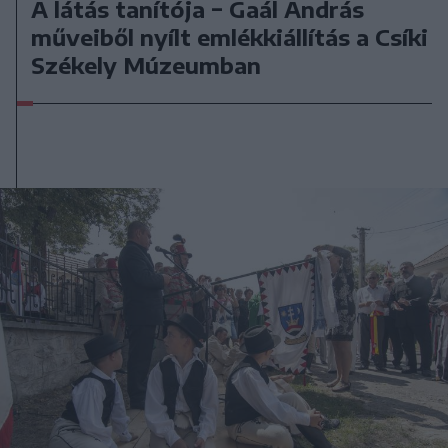
A látás tanítója − Gaál András
műveiből nyílt emlékkiállítás a Csíki
Székely Múzeumban