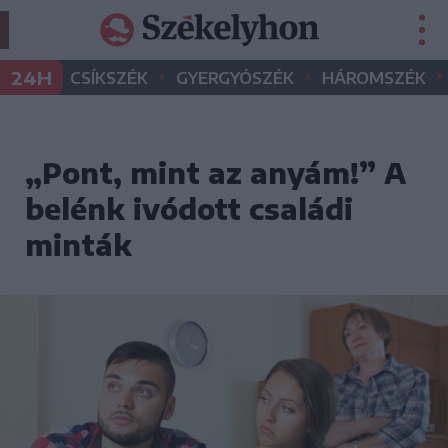
•
•
•
24H
CSÍKSZÉK
GYERGYÓSZÉK
HÁROMSZÉK
„Pont, mint az anyám!” A
belénk ivódott családi
minták