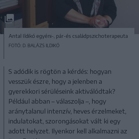
Antal Ildikó egyéni-, pár-és családpszichoterapeuta
FOTÓ: D. BALÁZS ILDIKÓ
S adódik is rögtön a kérdés: hogyan
vesszük észre, hogy a jelenben a
gyerekkori sérüléseink aktiválódtak?
Például abban – válaszolja –, hogy
aránytalanul intenzív, heves érzelmeket,
indulatokat, szorongásokat vált ki egy
adott helyzet. Ilyenkor kell alkalmazni az