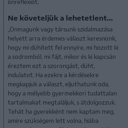
önreflexiót.
Ne követeljük a lehetetlent...
„Önmagunk vagy társunk szidalmazása
helyett arra érdemes választ keresnünk,
hogy mi dühített fel ennyire, mi hozott ki
a sodromból, mi fájt, mikor és ki kapcsán
éreztem ezt a szorongást, düht,
indulatot. Ha ezekre a kérdésekre
megkapjuk a választ, eljuthatunk oda,
hogy a mélyebb gyermekkori tudattalan
tartalmakat megtaláljuk, s átdolgozzuk.
Tehát ha gyerekként nem kaptam meg,
amire szükségem lett volna, hiába