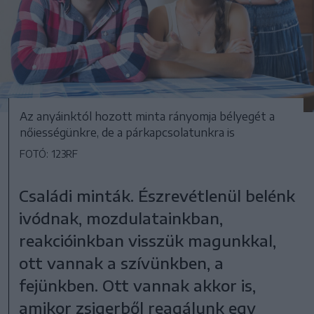
Az anyáinktól hozott minta rányomja bélyegét a
nőiességünkre, de a párkapcsolatunkra is
FOTÓ: 123RF
Családi minták. Észrevétlenül belénk
ivódnak, mozdulatainkban,
reakcióinkban visszük magunkkal,
ott vannak a szívünkben, a
fejünkben. Ott vannak akkor is,
amikor zsigerből reagálunk egy