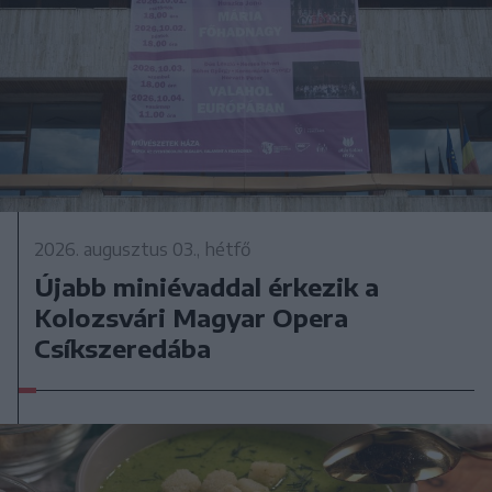
2026. augusztus 03., hétfő
Újabb miniévaddal érkezik a
Kolozsvári Magyar Opera
Csíkszeredába