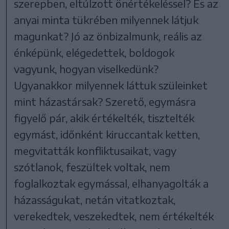
szerepben, eltúlzott önértékeléssel? És az
anyai minta tükrében milyennek látjuk
magunkat? Jó az önbizalmunk, reális az
énképünk, elégedettek, boldogok
vagyunk, hogyan viselkedünk?
Ugyanakkor milyennek láttuk szüleinket
mint házastársak? Szerető, egymásra
figyelő pár, akik értékelték, tisztelték
egymást, időnként kiruccantak ketten,
megvitatták konfliktusaikat, vagy
szótlanok, feszültek voltak, nem
foglalkoztak egymással, elhanyagolták a
házasságukat, netán vitatkoztak,
verekedtek, veszekedtek, nem értékelték