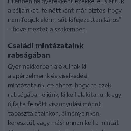
Ellenben ha gyerekként ezekkel el is értük
a céljainkat, felnőttként már biztos, hogy
nem fogjuk elérni, sőt kifejezetten káros”
– figyelmeztet a szakember.
Családi mintázataink
rabságában
Gyermekkorban alakulnak ki
alapérzelmeink és viselkedési
mintázataink, de ahhoz, hogy ne ezek
rabságában éljünk, ki kell alakítanunk egy
újfajta felnőtt viszonyulási módot
tapasztalatainkon, élményeinken
keresztül, vagy máshonnan kell a mintát