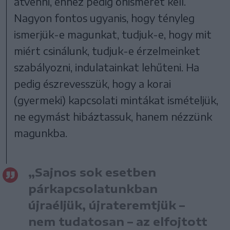
átvenni, ehhez pedig önismeret kell.
Nagyon fontos ugyanis, hogy tényleg
ismerjük-e magunkat, tudjuk-e, hogy mit
miért csinálunk, tudjuk-e érzelmeinket
szabályozni, indulatainkat lehűteni. Ha
pedig észrevesszük, hogy a korai
(gyermeki) kapcsolati mintákat ismételjük,
ne egymást hibáztassuk, hanem nézzünk
magunkba.
„Sajnos sok esetben
párkapcsolatunkban
újraéljük, újrateremtjük –
nem tudatosan – az elfojtott