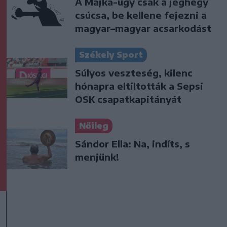
A Majka-ügy csak a jéghegy
csúcsa, be kellene fejezni a
magyar–magyar acsarkodást
Székely Sport
Súlyos veszteség, kilenc
hónapra eltiltották a Sepsi
OSK csapatkapitányát
Nőileg
Sándor Ella: Na, indíts, s
menjünk!