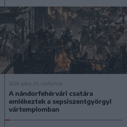
2026. július 23., csütörtök
A nándorfehérvári csatára
emlékeztek a sepsiszentgyörgyi
vártemplomban