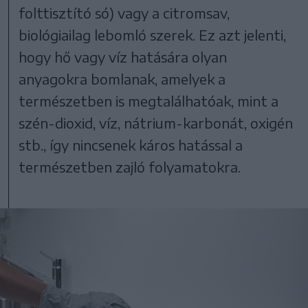
folttisztító só) vagy a citromsav,
biológiailag lebomló szerek. Ez azt jelenti,
hogy hő vagy víz hatására olyan
anyagokra bomlanak, amelyek a
természetben is megtalálhatóak, mint a
szén-dioxid, víz, nátrium-karbonát, oxigén
stb., így nincsenek káros hatással a
természetben zajló folyamatokra.