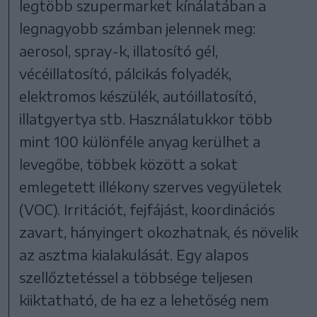
legtöbb szupermarket kínálatában a
legnagyobb számban jelennek meg:
aerosol, spray-k, illatosító gél,
vécéillatosító, pálcikás folyadék,
elektromos készülék, autóillatosító,
illatgyertya stb. Használatukkor több
mint 100 különféle anyag kerülhet a
levegőbe, többek között a sokat
emlegetett illékony szerves vegyületek
(VOC). Irritációt, fejfájást, koordinációs
zavart, hányingert okozhatnak, és növelik
az asztma kialakulását. Egy alapos
szellőztetéssel a többsége teljesen
kiiktatható, de ha ez a lehetőség nem