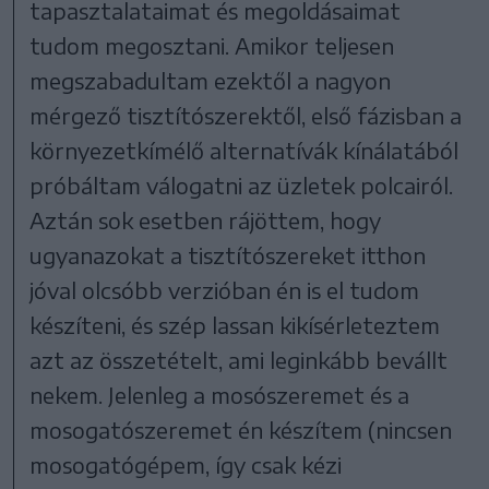
tapasztalataimat és megoldásaimat
tudom megosztani. Amikor teljesen
megszabadultam ezektől a nagyon
mérgező tisztítószerektől, első fázisban a
környezetkímélő alternatívák kínálatából
próbáltam válogatni az üzletek polcairól.
Aztán sok esetben rájöttem, hogy
ugyanazokat a tisztítószereket itthon
jóval olcsóbb verzióban én is el tudom
készíteni, és szép lassan kikísérleteztem
azt az összetételt, ami leginkább bevállt
nekem. Jelenleg a mosószeremet és a
mosogatószeremet én készítem (nincsen
mosogatógépem, így csak kézi