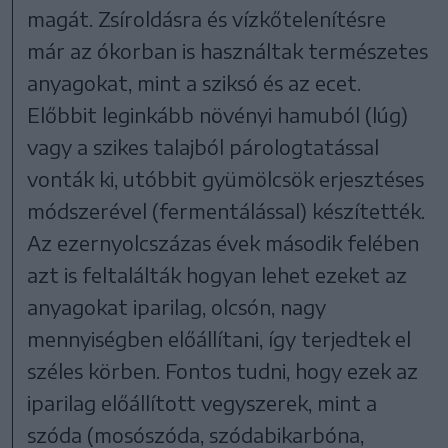
magát. Zsíroldásra és vízkőtelenítésre
már az ókorban is használtak természetes
anyagokat, mint a sziksó és az ecet.
Előbbit leginkább növényi hamuból (lúg)
vagy a szikes talajból párologtatással
vonták ki, utóbbit gyümölcsök erjesztéses
módszerével (fermentálással) készítették.
Az ezernyolcszázas évek második felében
azt is feltalálták hogyan lehet ezeket az
anyagokat iparilag, olcsón, nagy
mennyiségben előállítani, így terjedtek el
széles körben. Fontos tudni, hogy ezek az
iparilag előállított vegyszerek, mint a
szóda (mosószóda, szódabikarbóna,