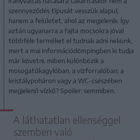
irányváltás hatására takarításkor nem a
szennyeződés típusát vesszük alapul,
hanem a felületet, ahol az megjelenik. Így
aztán ugyanarra a fajta mocsokra jóval
többféle terméket el tudnak adni nekünk,
mert a mai információdömpingben ki tudja
már követni, miben különbözik a
mosogatókagylóban, a vízforralóban, a
kristálypoháron vagy a WC-csészében
megjelenő vízkő? Spoiler: semmiben.
A láthatatlan ellenséggel
szemben való