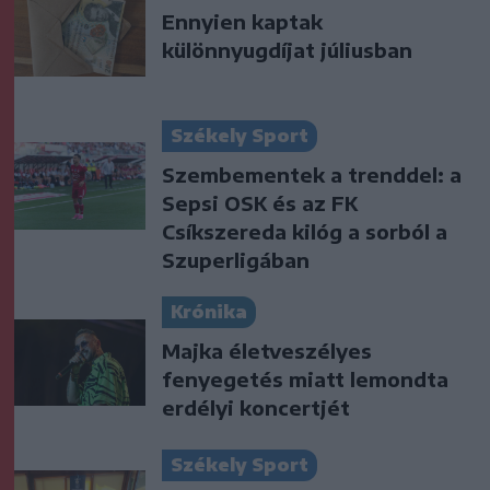
Ennyien kaptak
különnyugdíjat júliusban
Székely Sport
Szembementek a trenddel: a
Sepsi OSK és az FK
Csíkszereda kilóg a sorból a
Szuperligában
Krónika
Majka életveszélyes
fenyegetés miatt lemondta
erdélyi koncertjét
Székely Sport