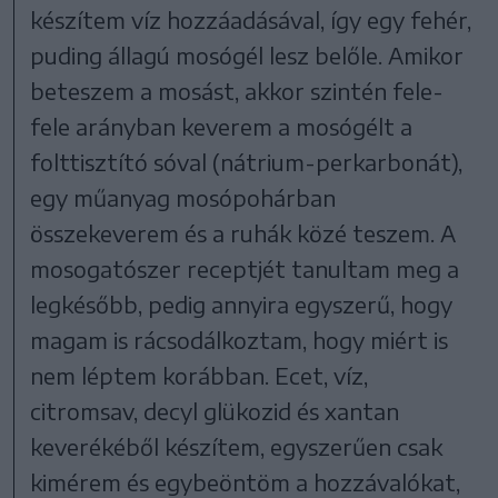
készítem víz hozzáadásával, így egy fehér,
puding állagú mosógél lesz belőle. Amikor
beteszem a mosást, akkor szintén fele-
fele arányban keverem a mosógélt a
folttisztító sóval (nátrium-perkarbonát),
egy műanyag mosópohárban
összekeverem és a ruhák közé teszem. A
mosogatószer receptjét tanultam meg a
legkésőbb, pedig annyira egyszerű, hogy
magam is rácsodálkoztam, hogy miért is
nem léptem korábban. Ecet, víz,
citromsav, decyl glükozid és xantan
keverékéből készítem, egyszerűen csak
kimérem és egybeöntöm a hozzávalókat,