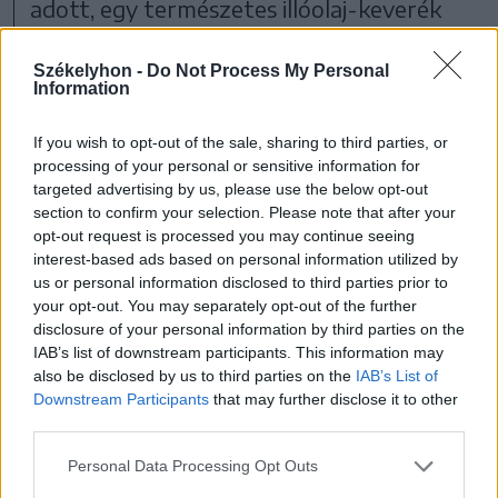
adott, egy természetes illóolaj-keverék
mindig megoldja a problémát, anélkül,
Székelyhon -
Do Not Process My Personal
hogy súlyos egészségkárosodást okozna.
Information
A légfrissítők sorába illeszkednek a
If you wish to opt-out of the sale, sharing to third parties, or
különböző illatosított termékek is, mint a
processing of your personal or sensitive information for
mosószerek, öblítők, vécépapír, papír
targeted advertising by us, please use the below opt-out
section to confirm your selection. Please note that after your
zsebkendők. Az ezekben a termékekben is
opt-out request is processed you may continue seeing
az előbbiekhez hasonló szintetikus
interest-based ads based on personal information utilized by
us or personal information disclosed to third parties prior to
illatanyagok vannak, amelyek nemcsak
your opt-out. You may separately opt-out of the further
légúti problémákat okozhatnak, hanem
disclosure of your personal information by third parties on the
IAB’s list of downstream participants. This information may
fejfájást, idegrendszeri és
also be disclosed by us to third parties on the
IAB’s List of
emésztőrendszeri problémákat, vagy akár
Downstream Participants
that may further disclose it to other
third parties.
bőrirritációkat is. Nálam itt jelenik meg az
Personal Data Processing Opt Outs
abszolút abszurditás mértéke, amikor egy