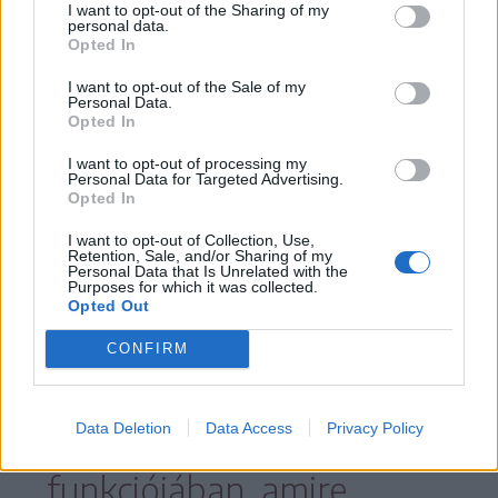
olyan termékhez, amelyet jellemzően pár
I want to opt-out of the Sharing of my
personal data.
másodpercig használunk mielőtt
Opted In
eldobnánk, ráadásul pont arra, hogy
I want to opt-out of the Sale of my
Personal Data.
kitöröljük vele a fenekünket, hihetetlen
Opted In
mennyiségű energiát, gépsorokat és
I want to opt-out of processing my
Personal Data for Targeted Advertising.
vegyszert használunk (pocsékolunk el),
Opted In
hogy fehérebb vagy valamilyen szürreális
I want to opt-out of Collection, Use,
színű legyen, és főleg hogy illatozzon.
Retention, Sale, and/or Sharing of my
Personal Data that Is Unrelated with the
Purposes for which it was collected.
Opted Out
CONFIRM
Amitől, valljuk be,
semennyit nem lesz
Data Deletion
Data Access
Privacy Policy
hatékonyabb abban a
funkciójában, amire