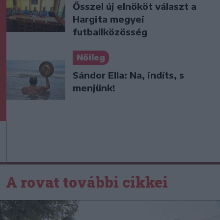
Ősszel új elnököt választ a
Hargita megyei
futballközösség
Nőileg
Sándor Ella: Na, indíts, s
menjünk!
A rovat további cikkei