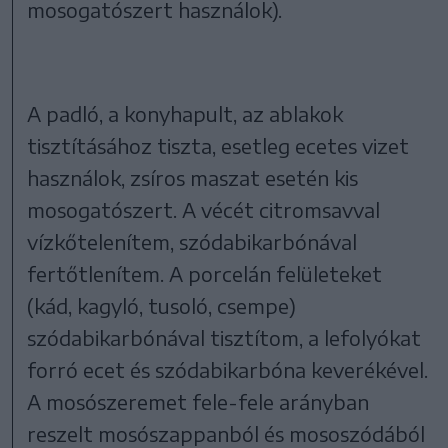
mosogatószert használok).
A padló, a konyhapult, az ablakok
tisztításához tiszta, esetleg ecetes vizet
használok, zsíros maszat esetén kis
mosogatószert. A vécét citromsavval
vízkőtelenítem, szódabikarbónával
fertőtlenítem. A porcelán felületeket
(kád, kagyló, tusoló, csempe)
szódabikarbónával tisztítom, a lefolyókat
forró ecet és szódabikarbóna keverékével.
A mosószeremet fele-fele arányban
reszelt mosószappanból és mososzódából