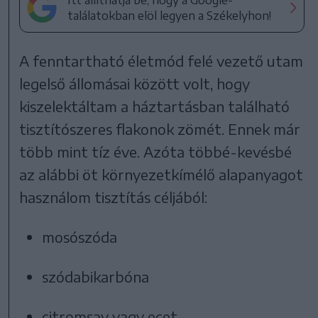
találatokban elöl legyen a Székelyhon!
A fenntartható életmód felé vezető utam
legelső állomásai között volt, hogy
kiszelektáltam a háztartásban található
tisztítószeres flakonok zömét. Ennek már
több mint tíz éve. Azóta többé-kevésbé
az alábbi öt környezetkímélő alapanyagot
használom tisztítás céljából:
mosószóda
szódabikarbóna
citromsav vagy ecet