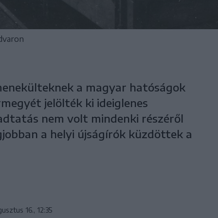
udvaron
 menekülteknek a magyar hatóságok
egyét jelölték ki ideiglenes
gadtatás nem volt mindenki részéről
gjobban a helyi újságírók küzdöttek a
usztus 16., 12:35