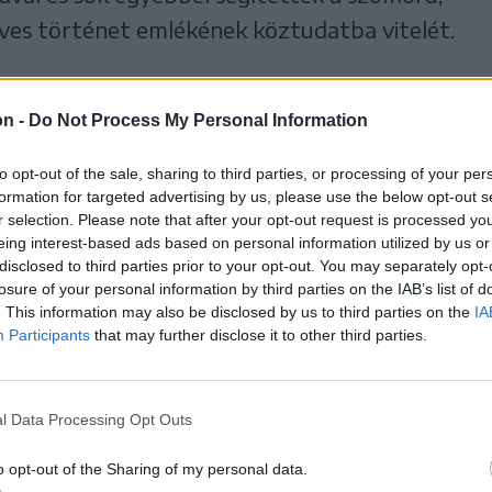
ves történet emlékének köztudatba vitelét.
rdés, hogy miért nem
on -
Do Not Process My Personal Information
ugyanez Székelyudvarhely
to opt-out of the sale, sharing to third parties, or processing of your per
formation for targeted advertising by us, please use the below opt-out s
szonylatában.
r selection. Please note that after your opt-out request is processed y
eing interest-based ads based on personal information utilized by us or
disclosed to third parties prior to your opt-out. You may separately opt-
losure of your personal information by third parties on the IAB’s list of
. This information may also be disclosed by us to third parties on the
IA
Participants
that may further disclose it to other third parties.
elyi menekülteknek a magyar hatóságok Jász-
ölték ki ideiglenes tartózkodási helyül. Az
közös háborús története bír-e olyan
l Data Processing Opt Outs
csolni olyan érzelmeket, beemelhető-e helyi
o opt-out of the Sharing of my personal data.
nt Csíkszereda és Hajdúnánás esetében?