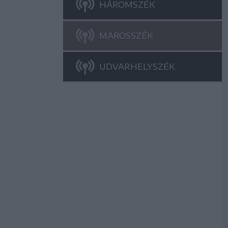
HÁROMSZÉK
MAROSSZÉK
UDVARHELYSZÉK