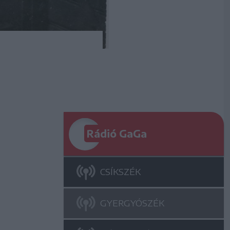
Rádió GaGa
CSÍKSZÉK
GYERGYÓSZÉK