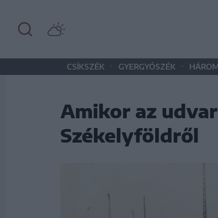
•
•
CSÍKSZÉK
GYERGYÓSZÉK
HÁROM
Amikor az udva
Székelyföldről