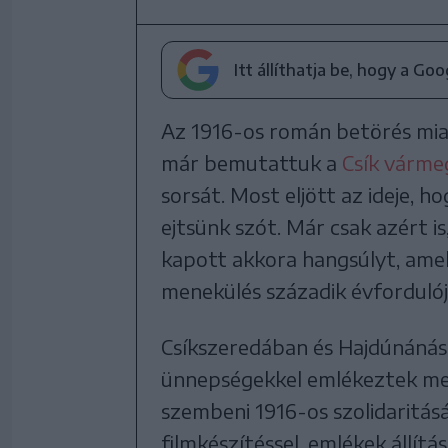
Itt állíthatja be, hogy a Go
Az 1916-os román betörés mia
már bemutattuk a
Csík várme
sorsát. Most eljött az ideje, 
ejtsünk szót. Már csak azért 
kapott akkora hangsúlyt, ame
menekülés századik évfordulój
Csíkszeredában és Hajdúnáná
ünnepségekkel emlékeztek meg
szembeni 1916-os szolidaritásár
filmkészítéssel, emlékek állít