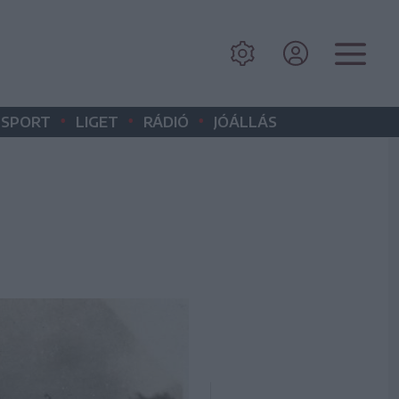
•
•
•
SPORT
LIGET
RÁDIÓ
JÓÁLLÁS