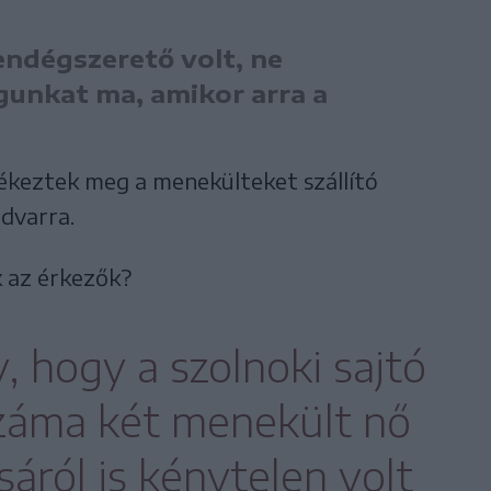
endégszerető volt, ne
unkat ma, amikor arra a
keztek meg a menekülteket szállító
udvarra.
k az érkezők?
, hogy a szolnoki sajtó
záma két menekült nő
ról is kénytelen volt