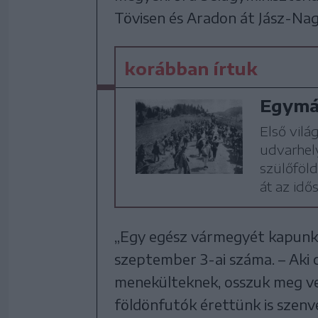
Tövisen és Aradon át Jász-Na
korábban írtuk
Egymás
Első vilá
udvarhel
szülőföld
át az idő
„Egy egész vármegyét kapunk 
szeptember 3-ai száma. – Aki 
menekülteknek, osszuk meg ve
földönfutók érettünk is szenv