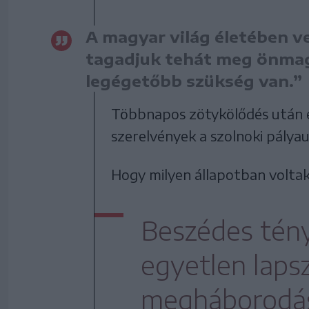
A magyar világ életében v
tagadjuk tehát meg önmag
legégetőbb szükség van.”
Többnapos zötykölődés után é
szerelvények a szolnoki pálya
Hogy milyen állapotban volta
Beszédes tény
egyetlen laps
megháborodásá