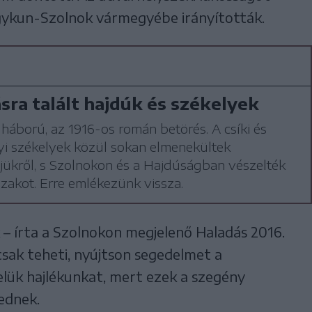
gykun-Szolnok vármegyébe irányították.
ra talált hajdúk és székelyek
gháború, az 1916-os román betörés. A csíki és
yi székelyek közül sokan elmenekültek
jükről, s Szolnokon és a Hajdúságban vészelték
szakot. Erre emlékezünk vissza.
– írta a Szolnokon megjelenő Haladás 2016.
csak teheti, nyújtson segedelmet a
lük hajlékunkat, mert ezek a szegény
ednek.