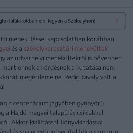
ogle-találatokban elöl legyen a Székelyhon!
tti meneküléssel kapcsolatban korábban
gyei
és a
székelykeresztúri menekültek
hogy az udvarhelyi menekültekről is bővebben
is, mert ennek a kérdésnek a kutatása nem
kkorát megérdemelne. Pedig tavaly volt a
a!
son a centenárium jegyében gyönyörű
 a Hajdú megyei település csíkiakkal
ól. Akkor kiállítással, könyvkiadással,
ásával és sok egyébbel segítették a szomorú,