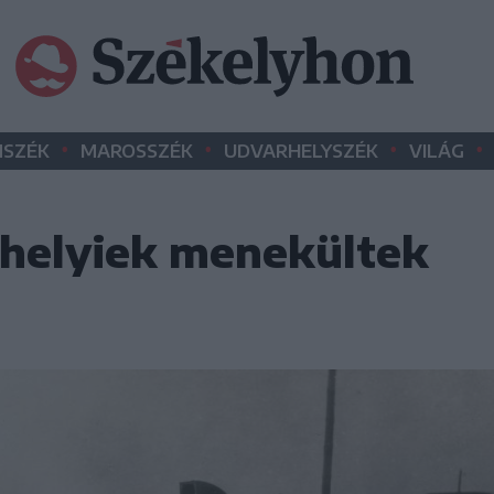
•
•
•
•
SZÉK
MAROSSZÉK
UDVARHELYSZÉK
VILÁG
rhelyiek menekültek