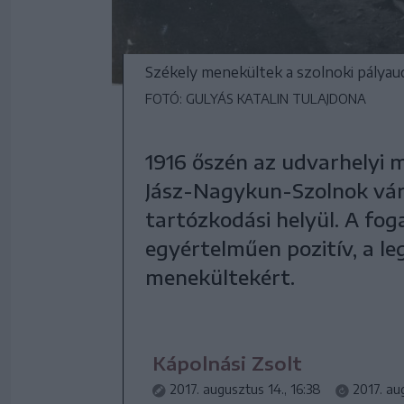
Székely menekültek a szolnoki pálya
FOTÓ: GULYÁS KATALIN TULAJDONA
1916 őszén az udvarhelyi
Jász-Nagykun-Szolnok várm
tartózkodási helyül. A fo
egyértelműen pozitív, a le
menekültekért.
Kápolnási Zsolt
2017. augusztus 14., 16:38
2017. aug