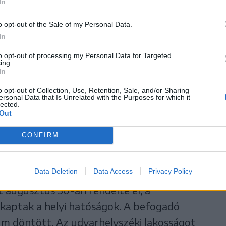
In
 Udvarhelyi Híradó Visszatekintő című
o opt-out of the Sale of my Personal Data.
ly a szolnoki levéltárral közösen egy
In
6-os udvarhelyi menekülés témájában. A
to opt-out of processing my Personal Data for Targeted
hány adat birtokában azonban már
ing.
In
nésről.
o opt-out of Collection, Use, Retention, Sale, and/or Sharing
ersonal Data that Is Unrelated with the Purposes for which it
 kapunk…”
lected.
Out
omán támadás előtt a magyar hatóságok
CONFIRM
án támadás esetére szóló menekülési-
k persze felülírták az elképzelést.
Data Deletion
Data Access
Privacy Policy
adás, Betegh Miklós kormánybiztos
 augusztus 30-án rendelte el, a
kaptak a helyi hatóságok. A befogadó
um döntött. Az udvarhelyszéki lakosságot