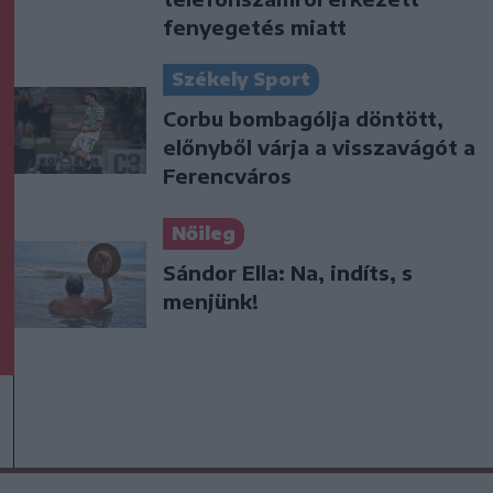
fenyegetés miatt
Székely Sport
Corbu bombagólja döntött,
előnyből várja a visszavágót a
Ferencváros
Nőileg
Sándor Ella: Na, indíts, s
menjünk!