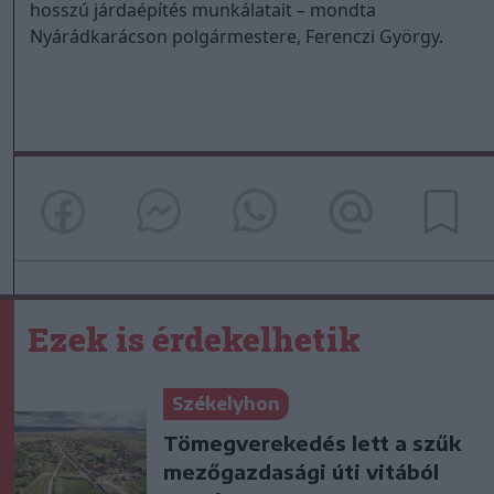
hosszú járdaépítés munkálatait – mondta
Nyárádkarácson polgármestere, Ferenczi György.
Ezek is érdekelhetik
Székelyhon
Tömegverekedés lett a szűk
mezőgazdasági úti vitából