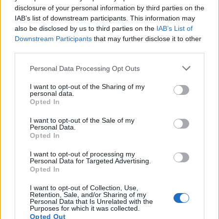
Életét vesztette két halász, akiket
disclosure of your personal information by third parties on the
IAB’s list of downstream participants. This information may
villámcsapás ért a Maros partján –
also be disclosed by us to third parties on the
IAB’s List of
frissítve
Downstream Participants
that may further disclose it to other
third parties.
Personal Data Processing Opt Outs
I want to opt-out of the Sharing of my
personal data.
Opted In
I want to opt-out of the Sale of my
Personal Data.
Opted In
I want to opt-out of processing my
Personal Data for Targeted Advertising.
Opted In
I want to opt-out of Collection, Use,
Retention, Sale, and/or Sharing of my
Personal Data that Is Unrelated with the
Purposes for which it was collected.
Opted Out