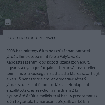
FOTÓ: GLIGOR RÓBERT LÁSZLÓ
2008-ban mintegy 6 km hosszúságban öntöttek
járdát. Ennek több mint fele a Folyfalva és
Káposztásszentmiklós közötti szakaszon épült,
ugyanis a gyalogosforgalmat biztonságossá kellett
tenni, mivel a községen is áthalad a Marosvásárhelyt
elkerülő nehézforgalom. Az eredetileg létező
járdaszakaszokat felbontották, a betonlapokat
elszállították, és ezekből is majdnem 2 km
gyalogjáró épült a mellékutcákban. A programot az
idén folytatták, hamarosan befejezik az 1,6 km