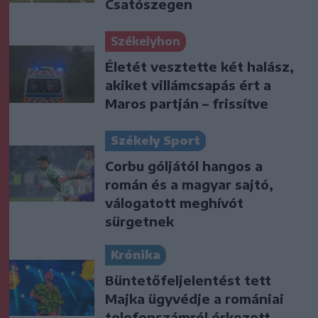
Csatószegen
Székelyhon
Életét vesztette két halász,
akiket villámcsapás ért a
Maros partján – frissítve
Székely Sport
Corbu góljától hangos a
román és a magyar sajtó,
válogatott meghívót
sürgetnek
Krónika
Büntetőfeljelentést tett
Majka ügyvédje a romániai
telefonszámról érkezett