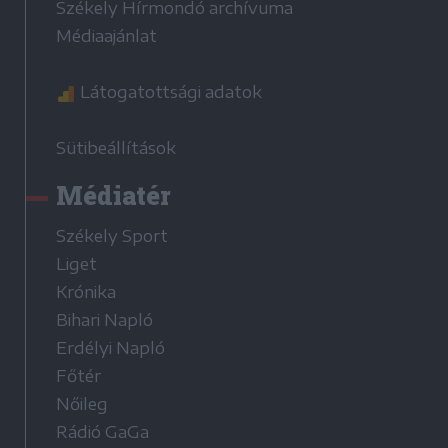
Székely Hírmondó archívuma
Médiaajánlat
Látogatottsági adatok
Sütibeállítások
Médiatér
Székely Sport
Liget
Krónika
Bihari Napló
Erdélyi Napló
Főtér
Nőileg
Rádió GaGa