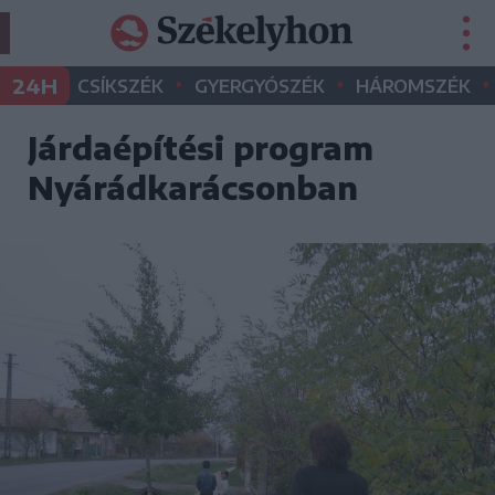
•
•
•
24H
CSÍKSZÉK
GYERGYÓSZÉK
HÁROMSZÉK
Járdaépítési program
Nyárádkarácsonban