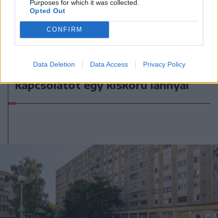
Purposes for which it was collected.
Opted Out
CONFIRM
2026. augusztus 06., csütörtök
Letartóztattak egy férfit, aki
Data Deletion
Data Access
Privacy Policy
hónapokon át létesített szexuális
kapcsolatot egy kiskorú lánnyal