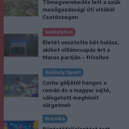
Tömegverekedés lett a szűk
mezőgazdasági úti vitából
Csatószegen
Székelyhon
Életét vesztette két halász,
akiket villámcsapás ért a
Maros partján – frissítve
Székely Sport
Corbu góljától hangos a
román és a magyar sajtó,
válogatott meghívót
sürgetnek
Krónika
Büntetőfeljelentést tett