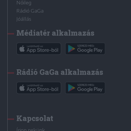
Nőileg
Rádió GaGa
Jóállás
Médiatér alkalmazás
Rádió GaGa alkalmazás
Kapcsolat
Írjon nekünk