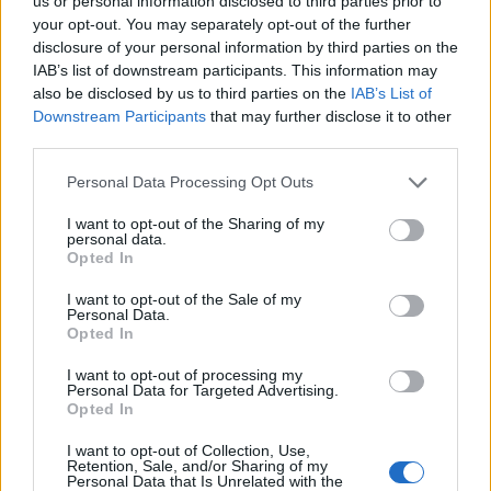
us or personal information disclosed to third parties prior to
your opt-out. You may separately opt-out of the further
2026. augusztus 06., csütörtök
disclosure of your personal information by third parties on the
IAB’s list of downstream participants. This information may
Életét vesztette két halász, akiket
also be disclosed by us to third parties on the
IAB’s List of
villámcsapás ért a Maros partján –
Downstream Participants
that may further disclose it to other
frissítve
third parties.
Personal Data Processing Opt Outs
I want to opt-out of the Sharing of my
personal data.
Opted In
I want to opt-out of the Sale of my
Personal Data.
Opted In
I want to opt-out of processing my
Personal Data for Targeted Advertising.
Opted In
I want to opt-out of Collection, Use,
Retention, Sale, and/or Sharing of my
Personal Data that Is Unrelated with the