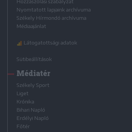
Hozzászólási szabályzat
Nyomtatott lapjaink archívuma
Székely Hírmondó archívuma
Médiaajánlat
Látogatottsági adatok
Sütibeállítások
Médiatér
Székely Sport
Liget
Krónika
Bihari Napló
Erdélyi Napló
Főtér