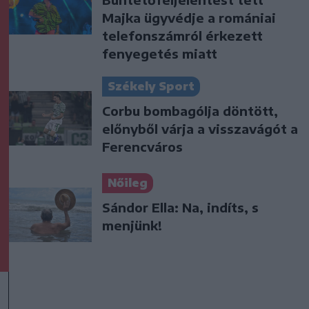
Majka ügyvédje a romániai
telefonszámról érkezett
fenyegetés miatt
Székely Sport
Corbu bombagólja döntött,
előnyből várja a visszavágót a
Ferencváros
Nőileg
Sándor Ella: Na, indíts, s
menjünk!