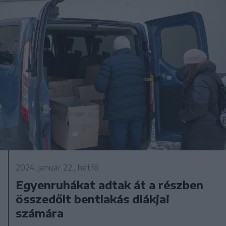
2024. január 22., hétfő
Egyenruhákat adtak át a részben
összedőlt bentlakás diákjai
számára