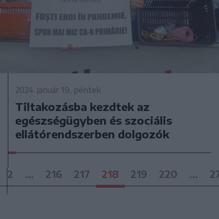
2024. január 19., péntek
Tiltakozásba kezdtek az
egészségügyben és szociális
ellátórendszerben dolgozók
2
...
216
217
218
219
220
...
2