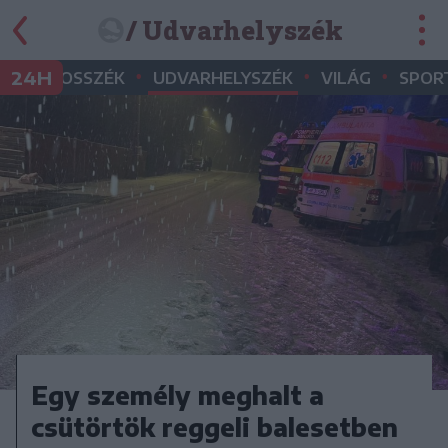
/ Udvarhelyszék
•
•
•
•
24H
MAROSSZÉK
UDVARHELYSZÉK
VILÁG
SPOR
Egy személy meghalt a
csütörtök reggeli balesetben