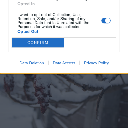
Opted In
Hasznosítják az egykori szülészet
üresen álló épületét
I want to opt-out of Collection, Use,
Retention, Sale, and/or Sharing of my
Szentegyházán
Personal Data that Is Unrelated with the
Purposes for which it was collected.
Opted Out
CONFIRM
Data Deletion
Data Access
Privacy Policy