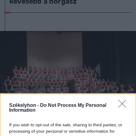
kevesebb a horgász
Székelyhon -
Do Not Process My Personal
Information
If you wish to opt-out of the sale, sharing to third parties, or
2024. január 21., vasárnap
processing of your personal or sensitive information for