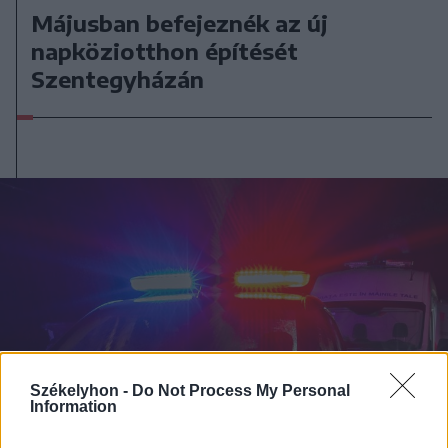
Májusban befejeznék az új
napköziotthon építését
Szentegyházán
Székelyhon -
Do Not Process My Personal
Information