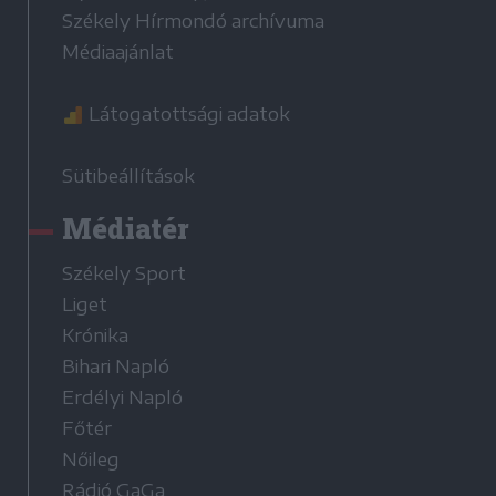
Székely Hírmondó archívuma
Médiaajánlat
Látogatottsági adatok
Sütibeállítások
Médiatér
Székely Sport
Liget
Krónika
Bihari Napló
Erdélyi Napló
Főtér
Nőileg
Rádió GaGa