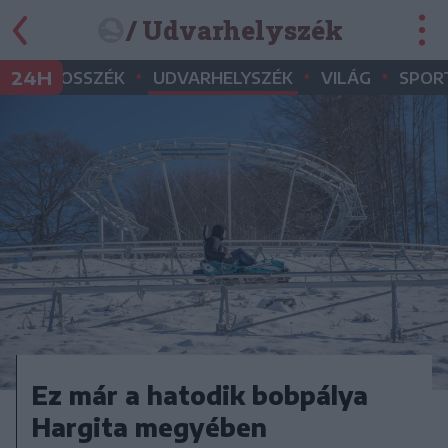
/ Udvarhelyszék
•
•
•
•
24H
MAROSSZÉK
UDVARHELYSZÉK
VILÁG
SPOR
Ez már a hatodik bobpálya
Hargita megyében