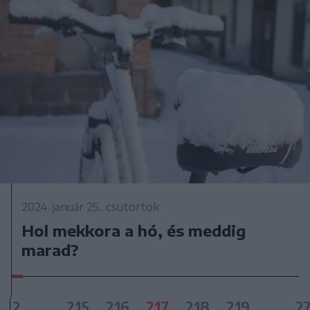
2024. január 25., csütörtök
Hol mekkora a hó, és meddig
marad?
2
...
215
216
217
218
219
...
2