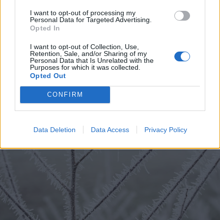
I want to opt-out of processing my
Personal Data for Targeted Advertising.
2024. január 29., hétfő
Opted In
Kétharmados többség kell az
I want to opt-out of Collection, Use,
alpolgármester leváltásához
Retention, Sale, and/or Sharing of my
Personal Data that Is Unrelated with the
Purposes for which it was collected.
Opted Out
CONFIRM
Data Deletion
Data Access
Privacy Policy