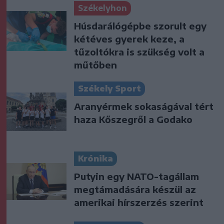
Székelyhon
Húsdarálógépbe szorult egy
kétéves gyerek keze, a
tűzoltókra is szükség volt a
műtőben
Székely Sport
Aranyérmek sokaságával tért
haza Kőszegről a Godako
Krónika
Putyin egy NATO-tagállam
megtámadására készül az
amerikai hírszerzés szerint