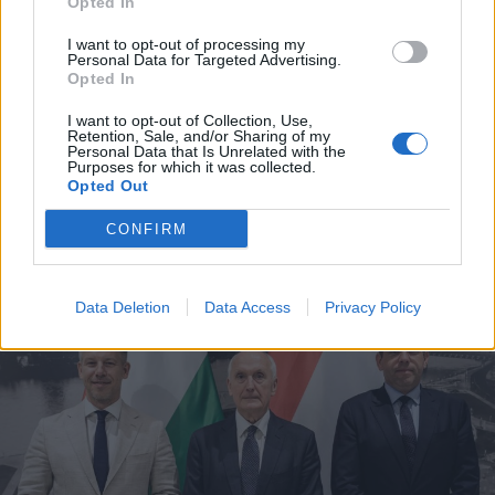
Opted In
2026. augusztus 08., szombat
I want to opt-out of processing my
Personal Data for Targeted Advertising.
Hétvégén is folytatódik a gázolaj
Opted In
árának csökkenése
I want to opt-out of Collection, Use,
Retention, Sale, and/or Sharing of my
Personal Data that Is Unrelated with the
Purposes for which it was collected.
Opted Out
CONFIRM
Data Deletion
Data Access
Privacy Policy