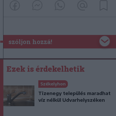
szóljon hozzá!
Ezek is érdekelhetik
Székelyhon
Tizenegy település maradhat
víz nélkül Udvarhelyszéken