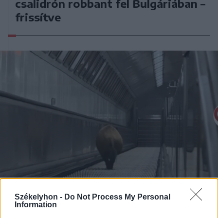
csalidrón robbant fel Bulgáriában –
frissítve
Székelyhon -
Do Not Process My Personal
Information
2026. augusztus 08., szombat