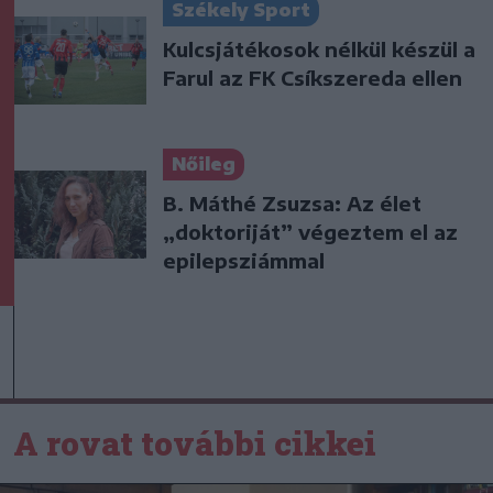
Székely Sport
Kulcsjátékosok nélkül készül a
Farul az FK Csíkszereda ellen
Nőileg
B. Máthé Zsuzsa: Az élet
„doktoriját” végeztem el az
epilepsziámmal
A rovat további cikkei