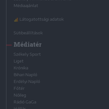
Médiaajánlat
Látogatottsági adatok
Sütibeállítások
Médiatér
Székely Sport
Liget
Krónika
Bihari Napló
Erdélyi Napló
Főtér
Nőileg
Rádió GaGa
Jóállás