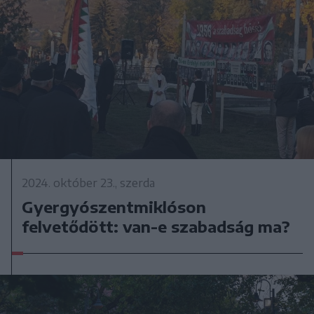
2024. október 23., szerda
Gyergyószentmiklóson
felvetődött: van-e szabadság ma?