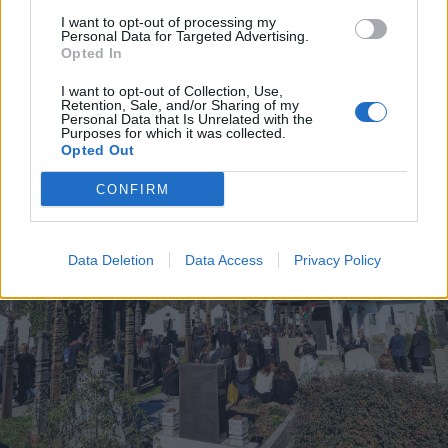
1956-ban megszenvedtek a
I want to opt-out of processing my
forradalmi eszmékkel való
Personal Data for Targeted Advertising.
szolidaritásért, ma az ő emlékük
Opted In
előtt tisztelegtek
I want to opt-out of Collection, Use,
Retention, Sale, and/or Sharing of my
Personal Data that Is Unrelated with the
Purposes for which it was collected.
Opted Out
CONFIRM
Data Deletion
Data Access
Privacy Policy