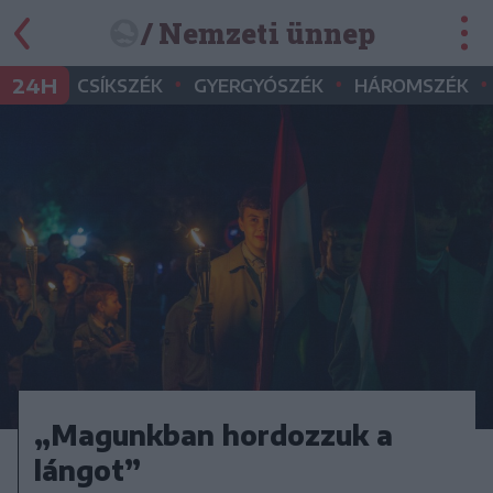
/ Nemzeti ünnep
•
•
•
24H
CSÍKSZÉK
GYERGYÓSZÉK
HÁROMSZÉK
„Magunkban hordozzuk a
lángot”