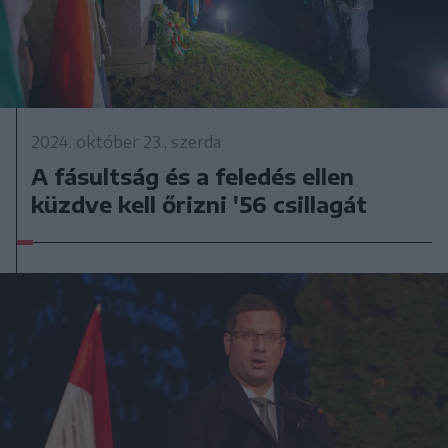
2024. október 23., szerda
A fásultság és a feledés ellen
küzdve kell őrizni '56 csillagát