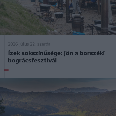
2026. július 22., szerda
Ízek sokszínűsége: jön a borszéki
bográcsfesztivál