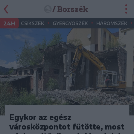
/ Borszék
•
•
•
24H
CSÍKSZÉK
GYERGYÓSZÉK
HÁROMSZÉK
Egykor az egész
városközpontot fűtötte, most