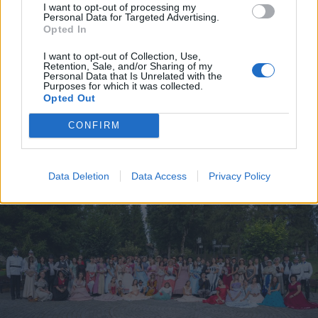
I want to opt-out of processing my
Personal Data for Targeted Advertising.
Opted In
I want to opt-out of Collection, Use,
Retention, Sale, and/or Sharing of my
Personal Data that Is Unrelated with the
2025. augusztus 29., péntek
Purposes for which it was collected.
Opted Out
Megújul Borszék számos közösségi
tere
CONFIRM
Data Deletion
Data Access
Privacy Policy