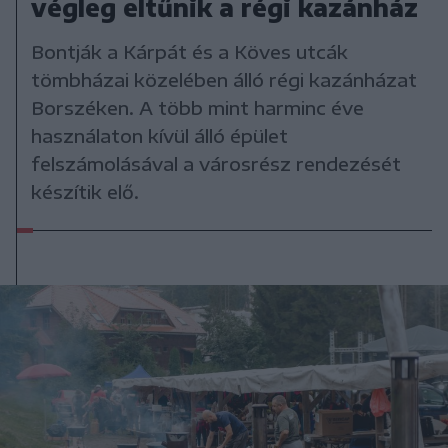
végleg eltűnik a régi kazánház
Bontják a Kárpát és a Köves utcák
tömbházai közelében álló régi kazánházat
Borszéken. A több mint harminc éve
használaton kívül álló épület
felszámolásával a városrész rendezését
készítik elő.