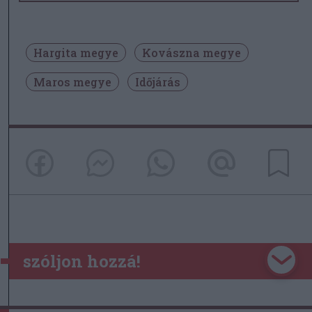
Hargita megye
Kovászna megye
Maros megye
Időjárás
szóljon hozzá!