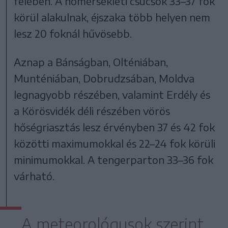
felében. A hőmérsékleti csúcsok 33–37 fok
körül alakulnak, éjszaka több helyen nem
lesz 20 foknál hűvösebb.
Aznap a Bánságban, Olténiában,
Munténiában, Dobrudzsában, Moldva
legnagyobb részében, valamint Erdély és
a Körösvidék déli részében vörös
hőségriasztás lesz érvényben 37 és 42 fok
közötti maximumokkal és 22–24 fok körüli
minimumokkal. A tengerparton 33–36 fok
várható.
A meteorológusok szerint