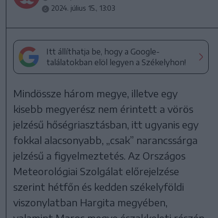
2024. július 15., 13:03
Itt állíthatja be, hogy a Google-
találatokban elöl legyen a Székelyhon!
Mindössze három megye, illetve egy
kisebb megyerész nem érintett a vörös
jelzésű hőségriasztásban, itt ugyanis egy
fokkal alacsonyabb, „csak” narancssárga
jelzésű a figyelmeztetés. Az Országos
Meteorológiai Szolgálat előrejelzése
szerint hétfőn és kedden székelyföldi
viszonylatban Hargita megyében,
valamint Maros megye északkeleti részén