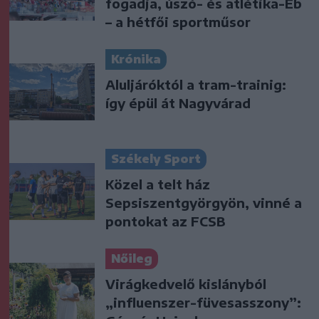
fogadja, úszó- és atlétika-Eb
– a hétfői sportműsor
Krónika
Aluljáróktól a tram-trainig:
így épül át Nagyvárad
Székely Sport
Közel a telt ház
Sepsiszentgyörgyön, vinné a
pontokat az FCSB
Nőileg
Virágkedvelő kislányból
„influenszer-füvesasszony”: