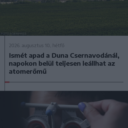
2026. augusztus 10., hétfő
Ismét apad a Duna Csernavodánál,
napokon belül teljesen leállhat az
atomerőmű