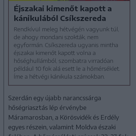
Éjszakai kimenőt kapott a
kánikulából Csíkszereda
Rendkívül meleg hétvégén vagyunk túl,
de ahogy mondani szokták, nem
egyformán. Csíkszereda ugyanis mintha
éjszakai kimenőt kapott volna a
hőséghullámból, szombatra virradóan
például 10 fok alá esett le a hőmérséklet.
Íme a hétvégi kánikula számokban.
Szerdán egy újabb narancssárga
hőségriasztás lép érvénybe
Máramarosban, a Körösvidék és Erdély
egyes részein, valamint Moldva északi