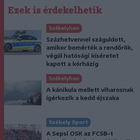
Ezek is érdekelhetik
Székelyhon
Százhetvennel száguldott,
amikor bemérték a rendőrök,
végül hatósági kíséretet
kapott a kórházig
Székelyhon
A kánikula mellett viharosnak
ígérkezik a kedd éjszaka
Székely Sport
A Sepsi OSK az FCSB-t