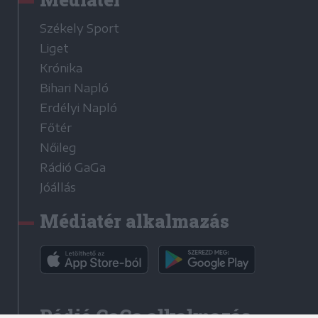
Székely Sport
Liget
Krónika
Bihari Napló
Erdélyi Napló
Főtér
Nőileg
Rádió GaGa
Jóállás
Médiatér alkalmazás
Rádió GaGa alkalmazás