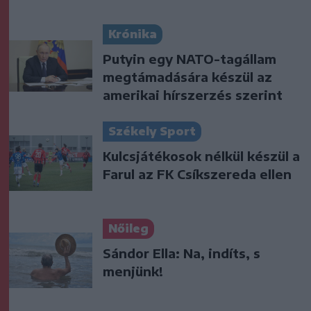
Krónika
Putyin egy NATO-tagállam
megtámadására készül az
amerikai hírszerzés szerint
Székely Sport
Kulcsjátékosok nélkül készül a
Farul az FK Csíkszereda ellen
Nőileg
Sándor Ella: Na, indíts, s
menjünk!