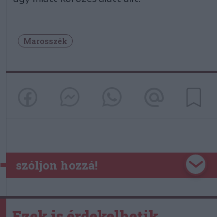
Marosszék
szóljon hozzá!
Ezek is érdekelhetik