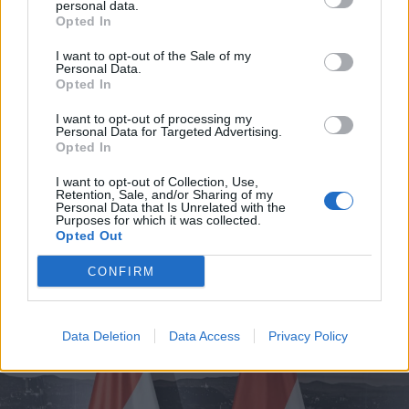
personal data.
Opted In
I want to opt-out of the Sale of my
Personal Data.
Opted In
I want to opt-out of processing my
Personal Data for Targeted Advertising.
Opted In
I want to opt-out of Collection, Use,
2026. augusztus 08., szombat
Retention, Sale, and/or Sharing of my
Personal Data that Is Unrelated with the
Hétvégén is folytatódik a gázolaj
Purposes for which it was collected.
Opted Out
árának csökkenése
CONFIRM
Data Deletion
Data Access
Privacy Policy