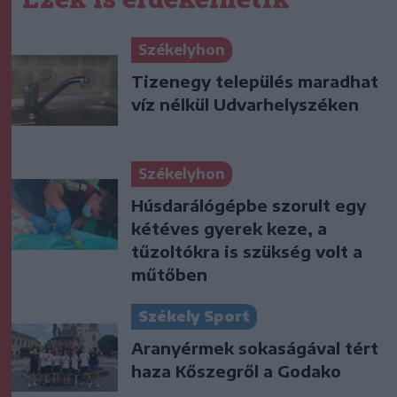
Székelyhon
Tizenegy település maradhat
víz nélkül Udvarhelyszéken
Székelyhon
Húsdarálógépbe szorult egy
kétéves gyerek keze, a
tűzoltókra is szükség volt a
műtőben
Székely Sport
Aranyérmek sokaságával tért
haza Kőszegről a Godako