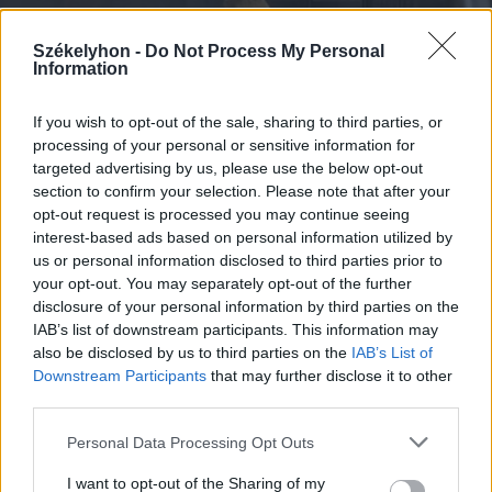
Székelyhon -
Do Not Process My Personal
Information
If you wish to opt-out of the sale, sharing to third parties, or
processing of your personal or sensitive information for
targeted advertising by us, please use the below opt-out
2026. augusztus 08., szombat
section to confirm your selection. Please note that after your
opt-out request is processed you may continue seeing
Vaddisznó szaladt le a budapesti
interest-based ads based on personal information utilized by
metróba, felszállt az egyik kocsira,
us or personal information disclosed to third parties prior to
majd kilőtték – videóval
your opt-out. You may separately opt-out of the further
disclosure of your personal information by third parties on the
IAB’s list of downstream participants. This information may
also be disclosed by us to third parties on the
IAB’s List of
Downstream Participants
that may further disclose it to other
third parties.
Personal Data Processing Opt Outs
I want to opt-out of the Sharing of my