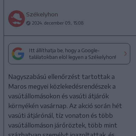
Székelyhon
2024. december 09., 15:08
Itt állíthatja be, hogy a Google-
találatokban elöl legyen a Székelyhon!
Nagyszabású ellenőrzést tartottak a
Maros megyei közlekedésrendészek a
vasútállomásokon és vasúti átjárók
környékén vasárnap. Az akció során hét
vasúti átjárónál, tíz vonaton és több
vasútállomáson járőröztek, több mint
százhatvan személyt igazoltattak, és