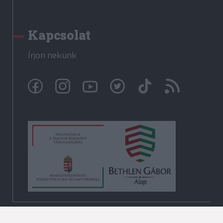
Kapcsolat
Írjon nekünk
© Székelyhon.ro 2009-2026