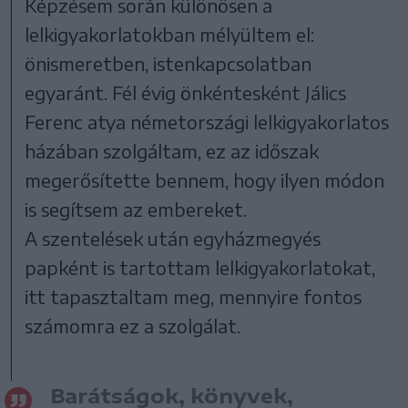
Képzésem során különösen a
lelkigyakorlatokban mélyültem el:
önismeretben, istenkapcsolatban
egyaránt. Fél évig önkéntesként Jálics
Ferenc atya németországi lelkigyakorlatos
házában szolgáltam, ez az időszak
megerősítette bennem, hogy ilyen módon
is segítsem az embereket.
A szentelések után egyházmegyés
papként is tartottam lelkigyakorlatokat,
itt tapasztaltam meg, mennyire fontos
számomra ez a szolgálat.
Barátságok, könyvek,