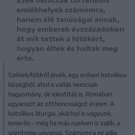
Ezek nemcsak történelmi
emlékhelyek számomra,
hanem élő tanúságai annak,
hogy emberek évszázadokon
át mit tettek a hitükért,
hogyan éltek és haltak meg
érte.
Székelyföldről jövök, egy erősen katolikus
közegből, ahol a vallás nemcsak
hagyomány, de identitás is. Rómában
ugyanazt az otthonosságot érzem. A
katolikus liturgia, akárhol is vagyunk,
ismerős – még ha más nyelven is zajlik, a
szentmise ugyanaz. Számomra ez adja