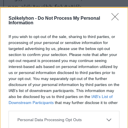
pap, akik tovább folytatják
tanulmányaikat. A kollégiumot mindig
Székelyhon -
Do Not Process My Personal
Information
jezsuiták vezették. Célunk, hogy a
diákjaink ne csak tudományos, hanem lelki
If you wish to opt-out of the sale, sharing to third parties, or
értelemben is fejlődjenek, lehetőségük van
processing of your personal or sensitive information for
targeted advertising by us, please use the below opt-out
a közép-európai nemzetköziség
section to confirm your selection. Please note that after your
megtapasztalására, más kultúrák
opt-out request is processed you may continue seeing
interest-based ads based on personal information utilized by
megismerésére és Róma szellemiségével
us or personal information disclosed to third parties prior to
your opt-out. You may separately opt-out of the further
való találkozásra. A házban a német a
disclosure of your personal information by third parties on the
közös nyelv, de az egyetemeken olaszul
IAB’s list of downstream participants. This information may
also be disclosed by us to third parties on the
IAB’s List of
tanulnak, és mivel itt élnek Rómában, sok
Downstream Participants
that may further disclose it to other
mindent megismernek a helyi kultúrából is.
third parties.
Ezáltal
Personal Data Processing Opt Outs