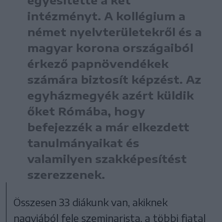
egyesítette a két
intézményt. A kollégium a
német nyelvterületekről és a
magyar korona országaiból
érkező papnövendékek
számára biztosít képzést. Az
egyházmegyék azért küldik
őket Rómába, hogy
befejezzék a már elkezdett
tanulmányaikat és
valamilyen szakképesítést
szerezzenek.
Összesen 33 diákunk van, akiknek
nagyjából fele szeminarista, a többi fiatal