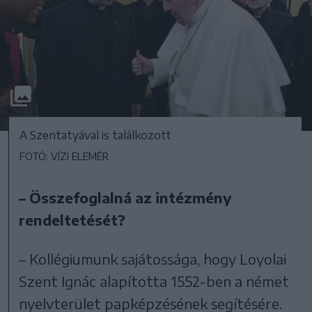
A Szentatyával is találkozott
FOTÓ: VÍZI ELEMÉR
– Összefoglalná az intézmény
rendeltetését?
– Kollégiumunk sajátossága, hogy Loyolai
Szent Ignác alapította 1552-ben a német
nyelvterület papképzésének segítésére.