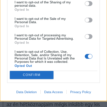
I want to opt-out of the Sharing of my
personal data.
lelkiekben és emberileg is
Opted In
érettebbé válhatnak, így
I want to opt-out of the Sale of my
Personal Data.
mikor visszatérnek saját
Opted In
közösségeikbe, hittel,
I want to opt-out of processing my
tudással tudják szolgálni
Personal Data for Targeted Advertising.
Opted In
híveiket.
I want to opt-out of Collection, Use,
Retention, Sale, and/or Sharing of my
Personal Data that Is Unrelated with the
– Hogyan boldogul egy székely
Purposes for which it was collected.
Opted Out
gyökerekkel rendelkező pap itt,
Rómában, ebben az erősen
CONFIRM
multikulturális közegben?
Data Deletion
Data Access
Privacy Policy
– Bár Róma valóban multikulturális közeg,
az én hétköznapjaim mégis inkább egy kis