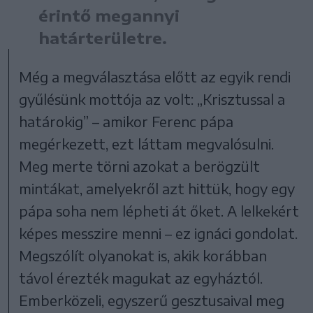
érintő megannyi
határterületre.
Még a megválasztása előtt az egyik rendi
gyűlésünk mottója az volt: „Krisztussal a
határokig” – amikor Ferenc pápa
megérkezett, ezt láttam megvalósulni.
Meg merte törni azokat a berögzült
mintákat, amelyekről azt hittük, hogy egy
pápa soha nem lépheti át őket. A lelkekért
képes messzire menni – ez ignáci gondolat.
Megszólít olyanokat is, akik korábban
távol érezték magukat az egyháztól.
Emberközeli, egyszerű gesztusaival meg