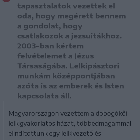
tapasztalatok vezettek el
oda, hogy megérett bennem
a gondolat, hogy
csatlakozok a jezsuitákhoz.
2003-ban kértem
felvételemet a Jézus
Társaságába. Lelkipásztori
munkám középpontjában
azóta is az emberek és Isten
kapcsolata áll.
Magyarországon vezettem a dobogókői
lelkigyakorlatos házat, többedmagammal
elindítottunk egy lelkivezető és