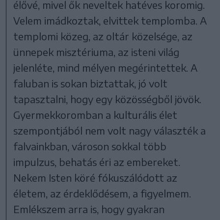
élővé, mivel ők neveltek hatéves koromig.
Velem imádkoztak, elvittek templomba. A
templomi közeg, az oltár közelsége, az
ünnepek misztériuma, az isteni világ
jelenléte, mind mélyen megérintettek. A
faluban is sokan biztattak, jó volt
tapasztalni, hogy egy közösségből jövök.
Gyermekkoromban a kulturális élet
szempontjából nem volt nagy választék a
falvainkban, városon sokkal több
impulzus, behatás éri az embereket.
Nekem Isten köré fókuszálódott az
életem, az érdeklődésem, a figyelmem.
Emlékszem arra is, hogy gyakran