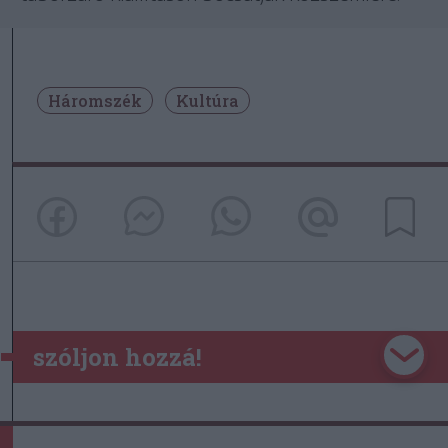
Háromszék
Kultúra
szóljon hozzá!