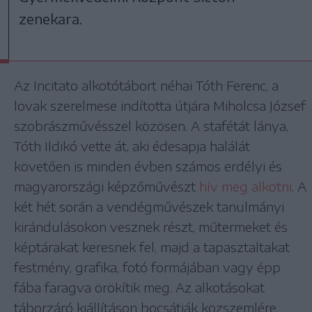
zenekara.
Az Incitato alkotótábort néhai Tóth Ferenc, a
lovak szerelmese indította útjára Miholcsa József
szobrászművésszel közösen. A stafétát lánya,
Tóth Ildikó vette át, aki édesapja halálát
követően is minden évben számos erdélyi és
magyarországi képzőművészt
hív meg alkotni
. A
két hét során a vendégművészek tanulmányi
kirándulásokon vesznek részt, műtermeket és
képtárakat keresnek fel, majd a tapasztaltakat
festmény, grafika, fotó formájában vagy épp
fába faragva örökítik meg. Az alkotásokat
táborzáró kiállításon bocsátják közszemlére.