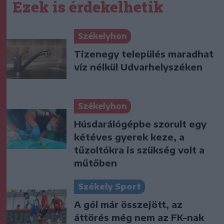
Ezek is érdekelhetik
Székelyhon
Tizenegy település maradhat
víz nélkül Udvarhelyszéken
Székelyhon
Húsdarálógépbe szorult egy
kétéves gyerek keze, a
tűzoltókra is szükség volt a
műtőben
Székely Sport
A gól már összejött, az
áttörés még nem az FK-nak