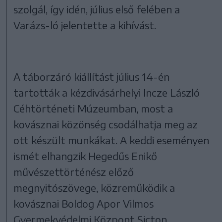
szolgál, így idén, július első felében a
Varázs-ló jelentette a kihívást.
A táborzáró kiállítást július 14-én
tartották a kézdivásárhelyi Incze László
Céhtörténeti Múzeumban, most a
kovásznai közönség csodálhatja meg az
ott készült munkákat. A keddi eseményen
ismét elhangzik Hegedűs Enikő
művészettörténész előző
megnyitószövege, közreműködik a
kovásznai Boldog Apor Vilmos
Gyermekvédelmi Központ Sicton