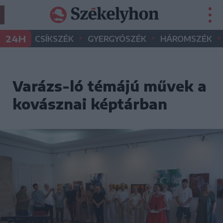
•
•
•
24H
CSÍKSZÉK
GYERGYÓSZÉK
HÁROMSZÉK
Varázs-ló témájú művek a
kovásznai képtárban