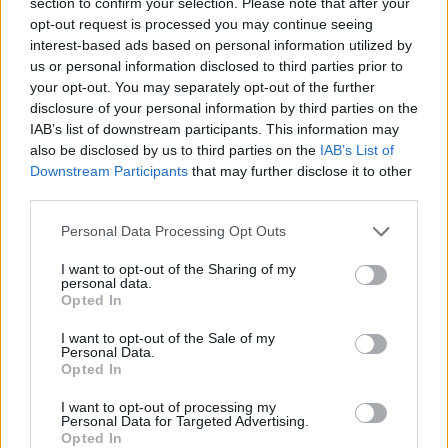
section to confirm your selection. Please note that after your
opt-out request is processed you may continue seeing
interest-based ads based on personal information utilized by
us or personal information disclosed to third parties prior to
your opt-out. You may separately opt-out of the further
disclosure of your personal information by third parties on the
IAB’s list of downstream participants. This information may
also be disclosed by us to third parties on the
IAB’s List of
Downstream Participants
that may further disclose it to other
2026. augusztus 08., szombat
third parties.
Vaddisznó szaladt le a budapesti
Personal Data Processing Opt Outs
metróba, felszállt az egyik kocsira,
majd kilőtték – videóval
I want to opt-out of the Sharing of my
personal data.
Opted In
I want to opt-out of the Sale of my
Personal Data.
Opted In
I want to opt-out of processing my
Personal Data for Targeted Advertising.
Opted In