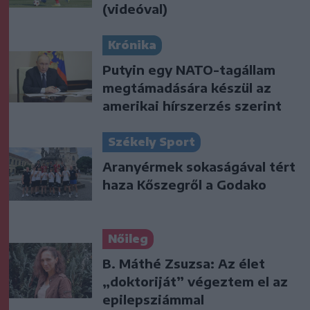
(videóval)
Krónika
Putyin egy NATO-tagállam
megtámadására készül az
amerikai hírszerzés szerint
Székely Sport
Aranyérmek sokaságával tért
haza Kőszegről a Godako
Nőileg
B. Máthé Zsuzsa: Az élet
„doktoriját” végeztem el az
epilepsziámmal