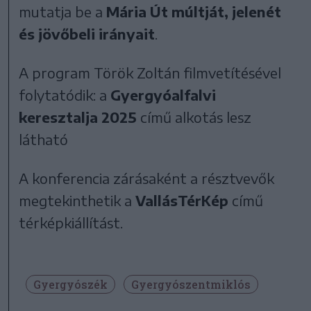
mutatja be a
Mária Út múltját, jelenét
és jövőbeli irányait
.
A program Török Zoltán filmvetítésével
folytatódik: a
Gyergyóalfalvi
keresztalja 2025
című alkotás lesz
látható
A konferencia zárásaként a résztvevők
megtekinthetik a
VallásTérKép
című
térképkiállítást.
Gyergyószék
Gyergyószentmiklós