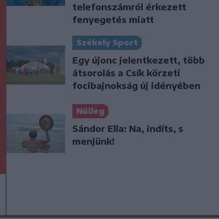
telefonszámról érkezett
fenyegetés miatt
Székely Sport
Egy újonc jelentkezett, több
átsorolás a Csík körzeti
focibajnokság új idényében
Nőileg
Sándor Ella: Na, indíts, s
menjünk!