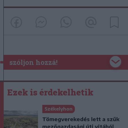
szóljon hozzá!
Ezek is érdekelhetik
Székelyhon
Tömegverekedés lett a szűk
mezőgazdasági úti vitából