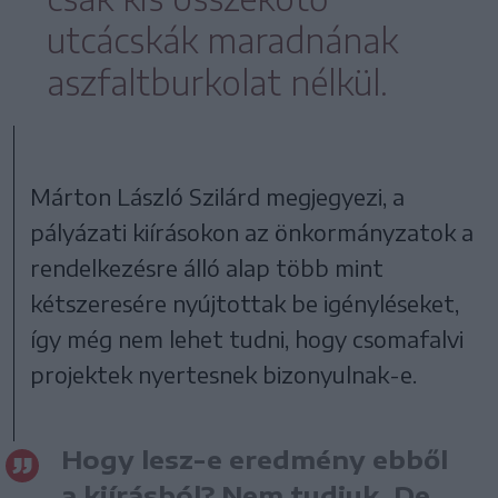
utcácskák maradnának
aszfaltburkolat nélkül.
Márton László Szilárd megjegyezi, a
pályázati kiírásokon az önkormányzatok a
rendelkezésre álló alap több mint
kétszeresére nyújtottak be igényléseket,
így még nem lehet tudni, hogy csomafalvi
projektek nyertesnek bizonyulnak-e.
Hogy lesz-e eredmény ebből
a kiírásból? Nem tudjuk. De