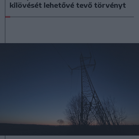
kilövését lehetővé tevő törvényt