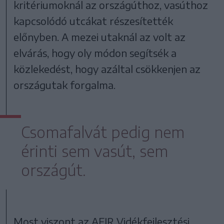
kritériumoknál az országúthoz, vasúthoz
kapcsolódó utcákat részesítették
előnyben. A mezei utaknál az volt az
elvárás, hogy oly módon segítsék a
közlekedést, hogy azáltal csökkenjen az
országutak forgalma.
Csomafalvát pedig nem
érinti sem vasút, sem
országút.
Most viszont az AFIR Vidékfejlesztési