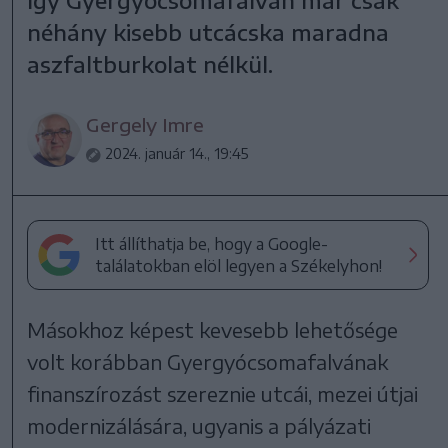
Így Gyergyócsomafalván már csak
néhány kisebb utcácska maradna
aszfaltburkolat nélkül.
Gergely Imre
2024. január 14., 19:45
Itt állíthatja be, hogy a Google-
találatokban elöl legyen a Székelyhon!
Másokhoz képest kevesebb lehetősége
volt korábban Gyergyócsomafalvának
finanszírozást szereznie utcái, mezei útjai
modernizálására, ugyanis a pályázati