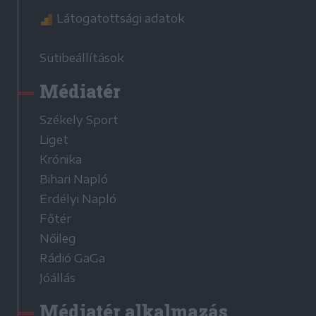
Látogatottsági adatok
Sütibeállítások
Médiatér
Székely Sport
Liget
Krónika
Bihari Napló
Erdélyi Napló
Főtér
Nőileg
Rádió GaGa
Jóállás
Médiatér alkalmazás