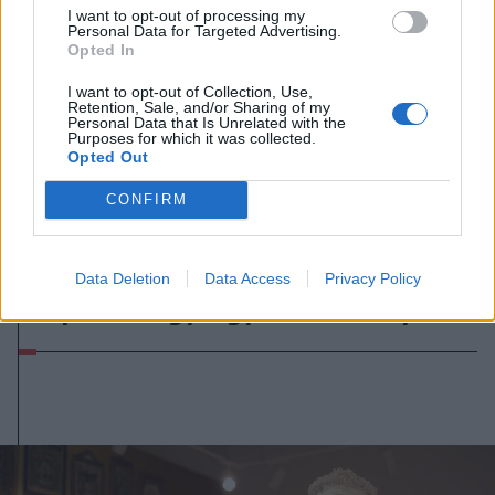
I want to opt-out of processing my
Personal Data for Targeted Advertising.
Opted In
I want to opt-out of Collection, Use,
Retention, Sale, and/or Sharing of my
Personal Data that Is Unrelated with the
Purposes for which it was collected.
Opted Out
CONFIRM
2026. augusztus 07., péntek
A közvilágításon spórol a
Data Deletion
Data Access
Privacy Policy
sepsiszentgyörgyi önkormányzat