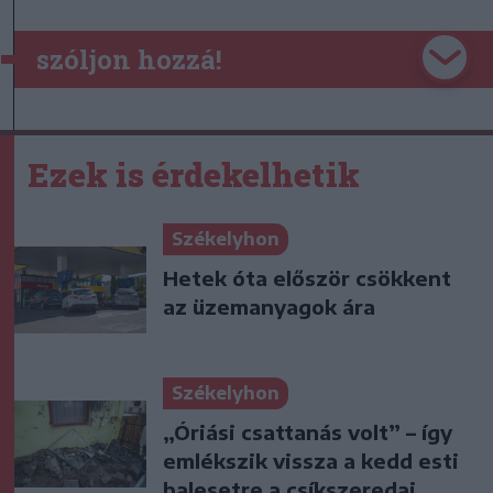
szóljon hozzá!
Ezek is érdekelhetik
Székelyhon
Hetek óta először csökkent
az üzemanyagok ára
Székelyhon
„Óriási csattanás volt” – így
emlékszik vissza a kedd esti
balesetre a csíkszeredai