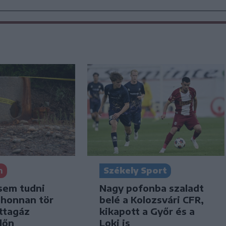
n
Székely Sport
sem tudni
Nagy pofonba szaladt
 honnan tör
belé a Kolozsvári CFR,
ttagáz
kikapott a Győr és a
dőn
Loki is