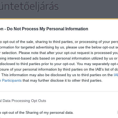
üntetőeljárás
on -
Do Not Process My Personal Information
to opt-out of the sale, sharing to third parties, or processing of your per
k
, a tett elkövetésében három kiskorú vett
formation for targeted advertising by us, please use the below opt-out s
r selection. Please note that after your opt-out request is processed y
tötte be a 14 évet, így a törvény szerint
eing interest-based ads based on personal information utilized by us or
ségre vonni, esetében a gyermekvédelmi
disclosed to third parties prior to your opt-out. You may separately opt-
losure of your personal information by third parties on the IAB’s list of
 a szükséges lépéseket.
. This information may also be disclosed by us to third parties on the
IA
Participants
that may further disclose it to other third parties.
zerint az egyik 15 éves
l Data Processing Opt Outs
3 éves társával együtt már
o opt-out of the Sharing of my personal data.