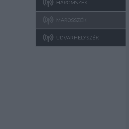
HÁROMSZÉK
MAROSSZÉK
UDVARHELYSZÉK