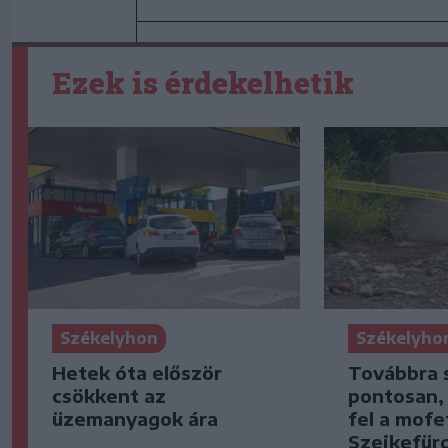
Ezek is érdekelhetik
Székelyhon
Székelyho
Hetek óta először
Továbbra 
csökkent az
pontosan,
üzemanyagok ára
fel a mofe
Szejkefür