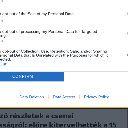
korábban kitervelte a
In
o opt-out of the Sale of my Personal Data.
In
to opt-out of processing my Personal Data for Targeted
ing.
In
rtak. Január 19-én este több baltaütéssel és
o opt-out of Collection, Use, Retention, Sale, and/or Sharing
s áldozattal. A gyilkosság elkövetése után
ersonal Data that Is Unrelated with the Purposes for which it
lected.
madik gyanúsított, egy szintén 15 éves fiú,
Out
elgyújtani és elásni a kertben a holttestet,
CONFIRM
Data Deletion
Data Access
Privacy Policy
ó részletek a csenei
sságról: előre kitervelhették a 15