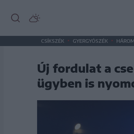
•
•
CSÍKSZÉK
GYERGYÓSZÉK
HÁROM
Új fordulat a cs
ügyben is nyom