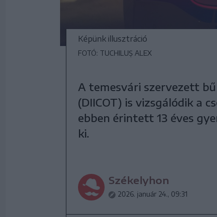
Képünk illusztráció
FOTÓ: TUCHILUȘ ALEX
A temesvári szervezett bű
(DIICOT) is vizsgálódik a 
ebben érintett 13 éves g
ki.
Székelyhon
2026. január 24., 09:31