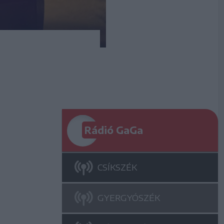
Rádió GaGa
CSÍKSZÉK
GYERGYÓSZÉK