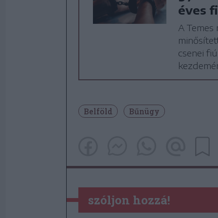
éves f
A Temes 
minősítet
csenei fi
kezdemény
Belföld
Bűnügy
szóljon hozzá!