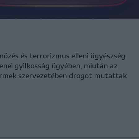
nözés és terrorizmus elleni ügyészség
csenei gyilkosság ügyében, miután az
yermek szervezetében drogot mutattak