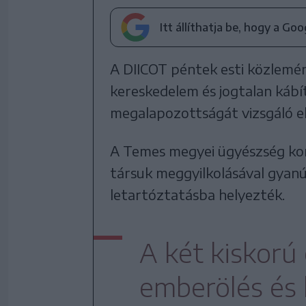
Itt állíthatja be, hogy a Go
A DIICOT péntek esti közlemé
kereskedelem és jogtalan kábí
megalapozottságát vizsgáló elj
A Temes megyei ügyészség kor
társuk meggyilkolásával gyanús
letartóztatásba helyezték.
A két kiskorú 
emberölés és 