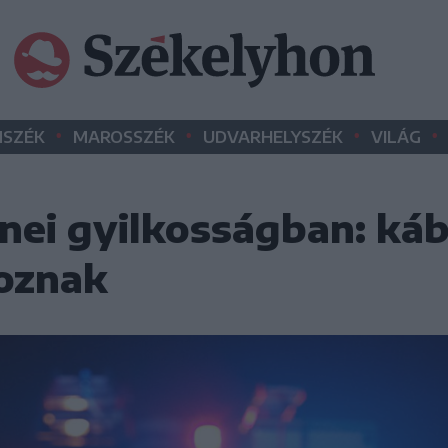
•
•
•
•
SZÉK
MAROSSZÉK
UDVARHELYSZÉK
VILÁG
enei gyilkosságban: káb
oznak