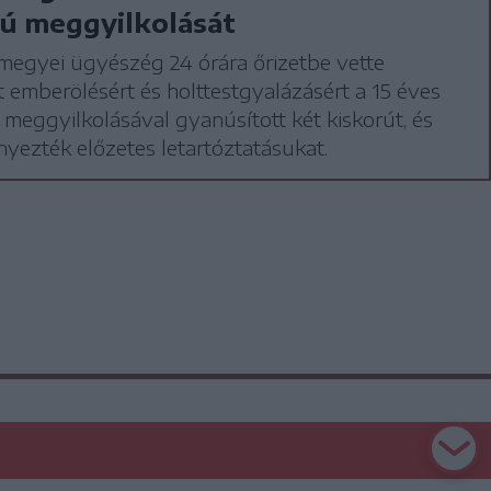
iú meggyilkolását
megyei ügyészég 24 órára őrizetbe vette
t emberölésért és holttestgyalázásért a 15 éves
ú meggyilkolásával gyanúsított két kiskorút, és
ezték előzetes letartóztatásukat.