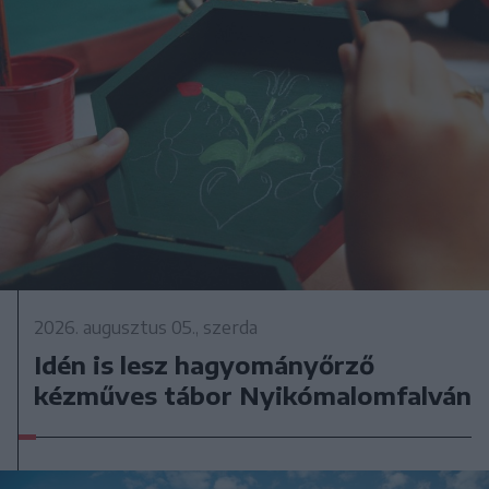
2026. augusztus 05., szerda
Idén is lesz hagyományőrző
kézműves tábor Nyikómalomfalván