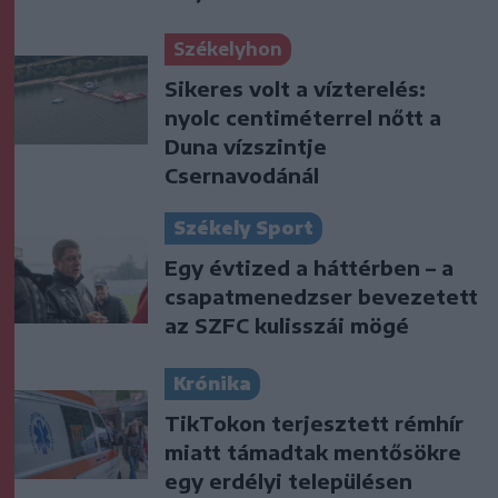
Székelyhon
Sikeres volt a vízterelés:
nyolc centiméterrel nőtt a
Duna vízszintje
Csernavodánál
Székely Sport
Egy évtized a háttérben – a
csapatmenedzser bevezetett
az SZFC kulisszái mögé
Krónika
TikTokon terjesztett rémhír
miatt támadtak mentősökre
egy erdélyi településen