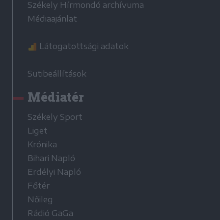
Székely Hírmondó archívuma
Médiaajánlat
Látogatottsági adatok
Sütibeállítások
Médiatér
Székely Sport
Liget
Krónika
Bihari Napló
Erdélyi Napló
Főtér
Nőileg
Rádió GaGa