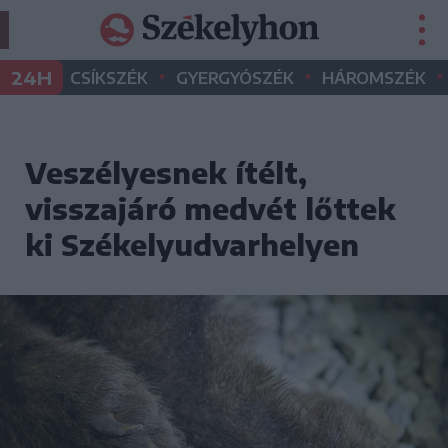
•
•
•
24H
CSÍKSZÉK
GYERGYÓSZÉK
HÁROMSZÉK
Veszélyesnek ítélt,
visszajáró medvét lőttek
ki Székelyudvarhelyen