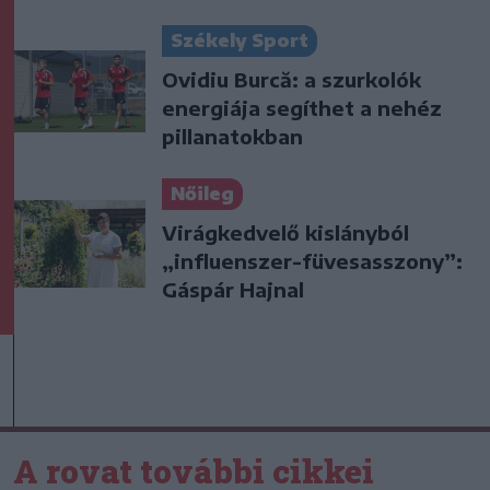
Székely Sport
Ovidiu Burcă: a szurkolók
energiája segíthet a nehéz
pillanatokban
Nőileg
Virágkedvelő kislányból
„influenszer-füvesasszony”:
Gáspár Hajnal
A rovat további cikkei