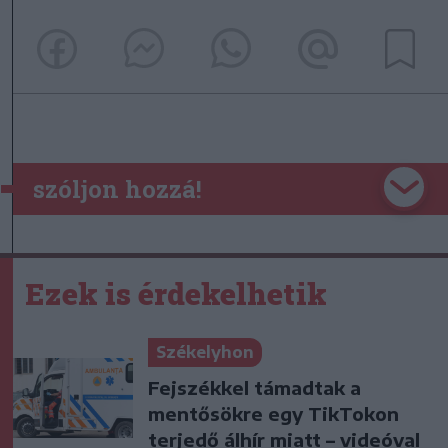
szóljon hozzá!
Ezek is érdekelhetik
Székelyhon
Fejszékkel támadtak a
mentősökre egy TikTokon
terjedő álhír miatt – videóval