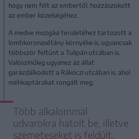
hogy nem félt az embertől, hozzászokott
az ember közelségéhez.
A medve mozgási területéhez tartozott a
lombkoronasétány környéke is, ugyancsak
többször feltűnt a Tulipán utcában is.
Valószínűleg ugyanez az állat
garázdálkodott a Rákóczi utcában is, ahol
méhkaptárakat rongált meg.
Több alkalommal
udvarokra hatolt be, illetve
szemeteseket is feldúlt.