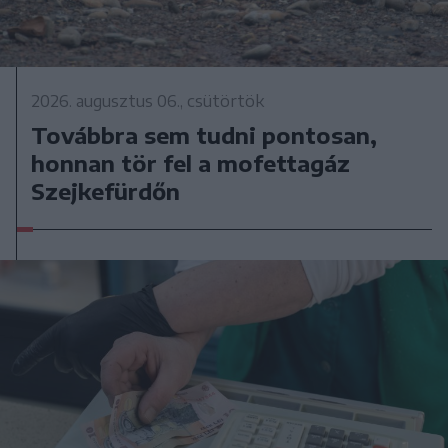
2026. augusztus 06., csütörtök
Továbbra sem tudni pontosan,
honnan tör fel a mofettagáz
Szejkefürdőn