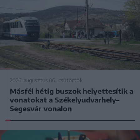
2026. augusztus 06., csütörtök
Másfél hétig buszok helyettesítik a
vonatokat a Székelyudvarhely–
Segesvár vonalon