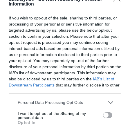
Information
If you wish to opt-out of the sale, sharing to third parties, or
2026. augusztus 06., csütörtök
processing of your personal or sensitive information for
targeted advertising by us, please use the below opt-out
Továbbra sem tudni pontosan,
section to confirm your selection. Please note that after your
honnan tör fel a mofettagáz
opt-out request is processed you may continue seeing
interest-based ads based on personal information utilized by
Szejkefürdőn
us or personal information disclosed to third parties prior to
your opt-out. You may separately opt-out of the further
disclosure of your personal information by third parties on the
IAB’s list of downstream participants. This information may
also be disclosed by us to third parties on the
IAB’s List of
Downstream Participants
that may further disclose it to other
third parties.
Personal Data Processing Opt Outs
I want to opt-out of the Sharing of my
personal data.
Opted In