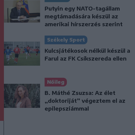
Putyin egy NATO-tagállam
megtámadására készül az
amerikai hírszerzés szerint
Székely Sport
Kulcsjátékosok nélkül készül a
Farul az FK Csíkszereda ellen
Nőileg
B. Máthé Zsuzsa: Az élet
„doktoriját” végeztem el az
epilepsziámmal