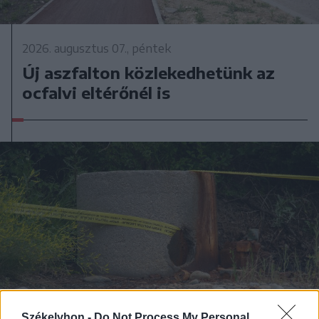
2026. augusztus 07., péntek
Új aszfalton közlekedhetünk az
ocfalvi eltérőnél is
Székelyhon -
Do Not Process My Personal