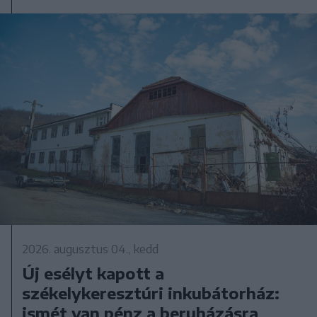
2026. augusztus 04., kedd
Új esélyt kapott a
székelykeresztúri inkubátorház:
ismét van pénz a beruházásra