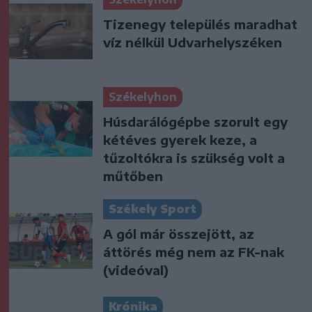
Tizenegy település maradhat
víz nélkül Udvarhelyszéken
Székelyhon
Húsdarálógépbe szorult egy
kétéves gyerek keze, a
tűzoltókra is szükség volt a
műtőben
Székely Sport
A gól már összejött, az
áttörés még nem az FK-nak
(videóval)
Krónika