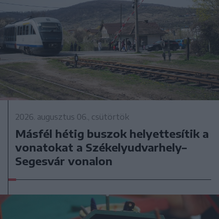
2026. augusztus 06., csütörtök
Másfél hétig buszok helyettesítik a
vonatokat a Székelyudvarhely–
Segesvár vonalon