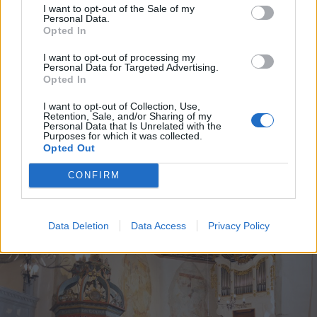
I want to opt-out of the Sale of my
Personal Data.
Opted In
I want to opt-out of processing my
Personal Data for Targeted Advertising.
Opted In
2026. augusztus 06., csütörtök
I want to opt-out of Collection, Use,
Székelykeresztúri üzleteknél és
Retention, Sale, and/or Sharing of my
Personal Data that Is Unrelated with the
cégeknél razziáztak a hatóságok
Purposes for which it was collected.
Opted Out
CONFIRM
Data Deletion
Data Access
Privacy Policy