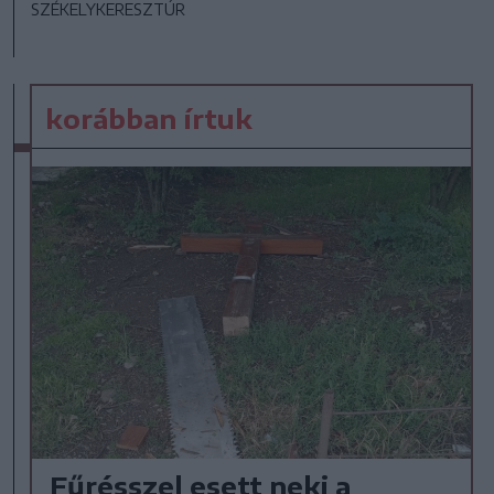
SZÉKELYKERESZTÚR
korábban írtuk
Fűrésszel esett neki a