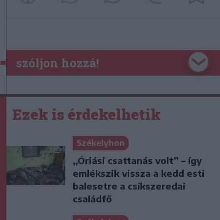
szóljon hozzá!
Ezek is érdekelhetik
Székelyhon
„Óriási csattanás volt” – így
emlékszik vissza a kedd esti
balesetre a csíkszeredai
családfő