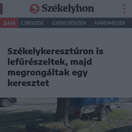
•
•
•
24H
CSÍKSZÉK
GYERGYÓSZÉK
HÁROMSZÉK
Székelykeresztúron is
lefűrészeltek, majd
megrongáltak egy
keresztet