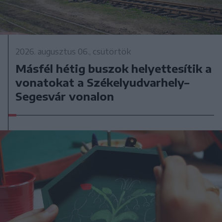
2026. augusztus 06., csütörtök
Másfél hétig buszok helyettesítik a
vonatokat a Székelyudvarhely–
Segesvár vonalon