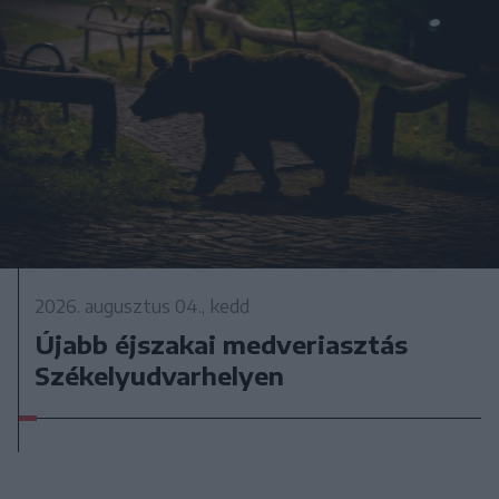
2026. augusztus 04., kedd
Újabb éjszakai medveriasztás
Székelyudvarhelyen