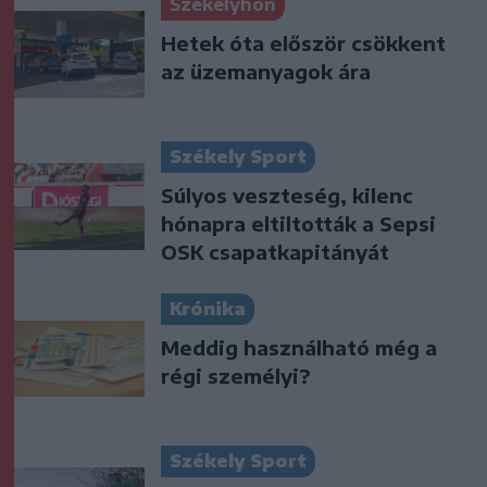
Székelyhon
Hetek óta először csökkent
az üzemanyagok ára
Székely Sport
Súlyos veszteség, kilenc
hónapra eltiltották a Sepsi
OSK csapatkapitányát
Krónika
Meddig használható még a
régi személyi?
Székely Sport