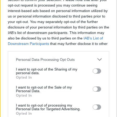
opt-out request is processed you may continue seeing
interest-based ads based on personal information utilized by
us or personal information disclosed to third parties prior to
your opt-out. You may separately opt-out of the further
disclosure of your personal information by third parties on the
IAB’s list of downstream participants. This information may
also be disclosed by us to third parties on the
IAB’s List of
Downstream Participants
that may further disclose it to other
third parties.
2026. augusztus 06., csütörtök
Personal Data Processing Opt Outs
Székelykeresztúri üzleteknél és
I want to opt-out of the Sharing of my
cégeknél razziáztak a hatóságok
personal data.
Opted In
I want to opt-out of the Sale of my
Personal Data.
Opted In
I want to opt-out of processing my
Personal Data for Targeted Advertising.
Opted In