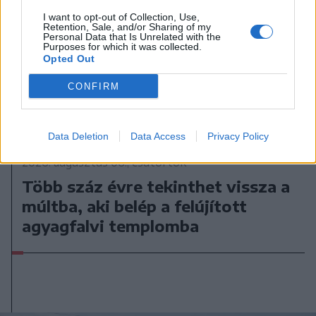
I want to opt-out of Collection, Use,
Retention, Sale, and/or Sharing of my
Personal Data that Is Unrelated with the
Purposes for which it was collected.
Opted Out
CONFIRM
Data Deletion
Data Access
Privacy Policy
2026. augusztus 06., csütörtök
Több száz évre tekinthet vissza a
múltba, aki belép a felújított
agyagfalvi templomba