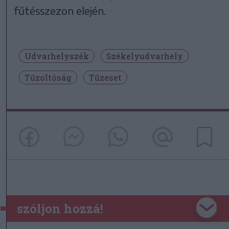
fűtésszezon elején.
Udvarhelyszék
Székelyudvarhely
Tűzoltóság
Tűzeset
szóljon hozzá!