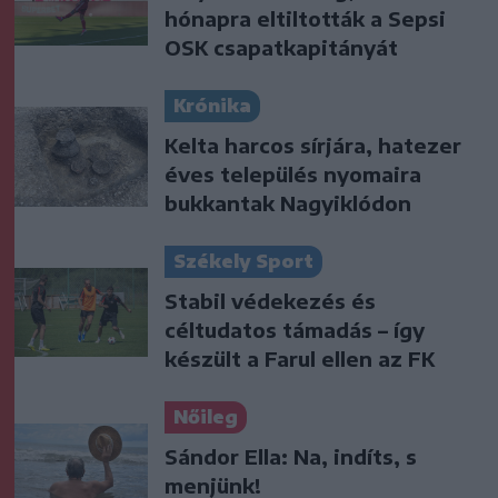
hónapra eltiltották a Sepsi
OSK csapatkapitányát
Krónika
Kelta harcos sírjára, hatezer
éves település nyomaira
bukkantak Nagyiklódon
Székely Sport
Stabil védekezés és
céltudatos támadás – így
készült a Farul ellen az FK
Nőileg
Sándor Ella: Na, indíts, s
menjünk!