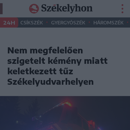
•
•
•
24H
CSÍKSZÉK
GYERGYÓSZÉK
HÁROMSZÉK
Nem megfelelően
szigetelt kémény miatt
keletkezett tűz
Székelyudvarhelyen