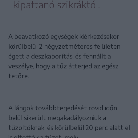
kipattanó szikráktól.
A beavatkozó egységek kiérkezésekor
körülbelül 2 négyzetméteres felületen
égett a deszkaborítás, és fennállt a
veszélye, hogy a tűz átterjed az egész
tetőre.
A lángok továbbterjedését rövid időn
belül sikerült megakadályozniuk a
tűzoltóknak, és körülbelül 20 perc alatt el
is oltották a tüzet, mely