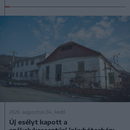
2026. augusztus 04., kedd
Új esélyt kapott a
székelykeresztúri inkubátorház: