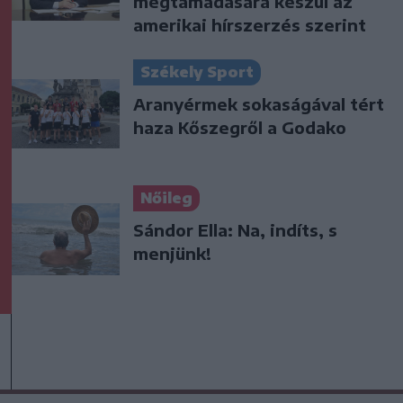
megtámadására készül az
amerikai hírszerzés szerint
Székely Sport
Aranyérmek sokaságával tért
haza Kőszegről a Godako
Nőileg
Sándor Ella: Na, indíts, s
menjünk!