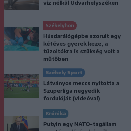
víz nélkül Udvarhelyszéken
Székelyhon
Húsdarálógépbe szorult egy
kétéves gyerek keze, a
tűzoltókra is szükség volt a
műtőben
Székely Sport
Látványos meccs nyitotta a
Szuperliga negyedik
fordulóját (videóval)
Krónika
Putyin egy NATO-tagállam