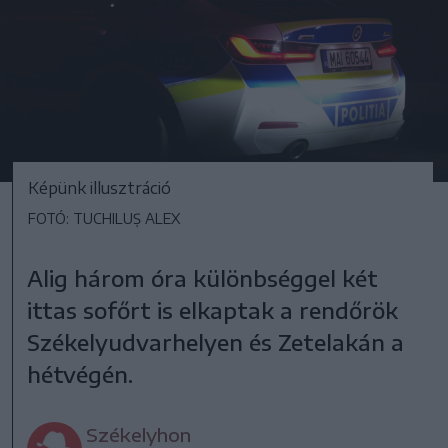
Képünk illusztráció
FOTÓ: TUCHILUȘ ALEX
Alig három óra különbséggel két
ittas sofőrt is elkaptak a rendőrök
Székelyudvarhelyen és Zetelakán a
hétvégén.
Székelyhon