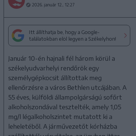
2026. január 12., 12:27
Itt állíthatja be, hogy a Google-
találatokban elöl legyen a Székelyhon!
Január 10-én hajnali fél három körül a
székelyudvarhelyi rendőrök egy
személygépkocsit állítottak meg
ellenőrzésre a város Bethlen utcájában. A
55 éves, külföldi állampolgárságú sofőrt
alkoholszondával tesztelték, amely 1,05
mg/l légalkoholszintet mutatott ki a
leheletéből. A járművezetőt kórházba
szállították vérvételre, az ügyben ittas