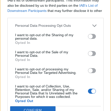
IAB’s list of downstream participants. This information may
also be disclosed by us to third parties on the
IAB’s List of
2026. augusztus 06., csütörtök
Downstream Participants
that may further disclose it to other
Továbbra sem tudni pontosan,
third parties.
honnan tör fel a mofettagáz
Personal Data Processing Opt Outs
Szejkefürdőn
I want to opt-out of the Sharing of my
personal data.
Opted In
I want to opt-out of the Sale of my
Personal Data.
Opted In
I want to opt-out of processing my
Personal Data for Targeted Advertising.
Opted In
I want to opt-out of Collection, Use,
Retention, Sale, and/or Sharing of my
Personal Data that Is Unrelated with the
Purposes for which it was collected.
Opted Out
CONFIRM