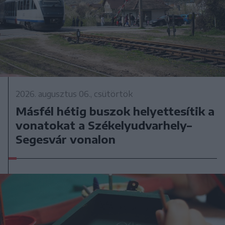
2026. augusztus 06., csütörtök
Másfél hétig buszok helyettesítik a
vonatokat a Székelyudvarhely–
Segesvár vonalon