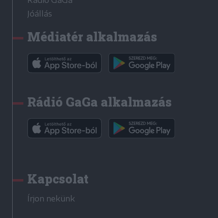
Rádió GaGa
Jóállás
Médiatér alkalmazás
Rádió GaGa alkalmazás
Kapcsolat
Írjon nekünk