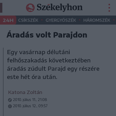
•
•
•
24H
CSÍKSZÉK
GYERGYÓSZÉK
HÁROMSZÉK
Áradás volt Parajdon
Egy vasárnap délutáni
felhőszakadás következtében
áradás zúdult Parajd egy részére
este hét óra után.
Katona Zoltán
2010. július 11., 21:08
2010. július 12., 09:57