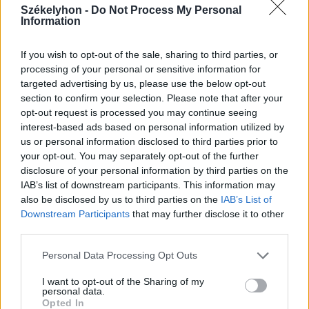
Székelyhon -
Do Not Process My Personal
Information
2026. augusztus 06., csütörtök
If you wish to opt-out of the sale, sharing to third parties, or
processing of your personal or sensitive information for
Székelykeresztúri üzleteknél és
targeted advertising by us, please use the below opt-out
cégeknél razziáztak a hatóságok
section to confirm your selection. Please note that after your
opt-out request is processed you may continue seeing
interest-based ads based on personal information utilized by
us or personal information disclosed to third parties prior to
your opt-out. You may separately opt-out of the further
disclosure of your personal information by third parties on the
IAB’s list of downstream participants. This information may
also be disclosed by us to third parties on the
IAB’s List of
Downstream Participants
that may further disclose it to other
third parties.
Personal Data Processing Opt Outs
I want to opt-out of the Sharing of my
personal data.
Opted In