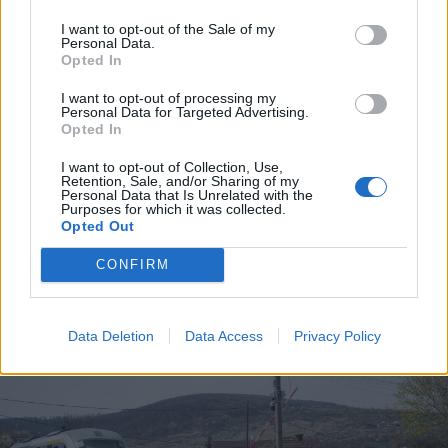
I want to opt-out of the Sale of my
Personal Data.
Opted In
I want to opt-out of processing my
Personal Data for Targeted Advertising.
Opted In
2026. augusztus 06., csütörtök
I want to opt-out of Collection, Use,
Több száz évre tekinthet vissza a
Retention, Sale, and/or Sharing of my
Personal Data that Is Unrelated with the
múltba, aki belép a felújított
Purposes for which it was collected.
agyagfalvi templomba
Opted Out
CONFIRM
Data Deletion
Data Access
Privacy Policy