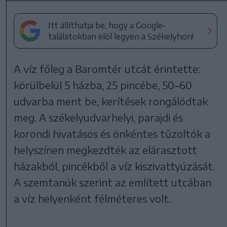
Itt állíthatja be, hogy a Google-
találatokban elöl legyen a Székelyhon!
A víz főleg a Baromtér utcát érintette:
körülbelül 5 házba, 25 pincébe, 50–60
udvarba ment be, kerítések rongálódtak
meg. A székelyudvarhelyi, parajdi és
korondi hivatásos és önkéntes tűzoltók a
helyszínen megkezdték az elárasztott
házakból, pincékből a víz kiszivattyúzását.
A szemtanúk szerint az említett utcában
a víz helyenként félméteres volt.