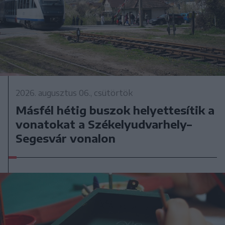
2026. augusztus 06., csütörtök
Másfél hétig buszok helyettesítik a
vonatokat a Székelyudvarhely–
Segesvár vonalon