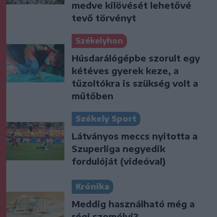
medve kilövését lehetővé
tevő törvényt
Székelyhon
Húsdarálógépbe szorult egy
kétéves gyerek keze, a
tűzoltókra is szükség volt a
műtőben
Székely Sport
Látványos meccs nyitotta a
Szuperliga negyedik
fordulóját (videóval)
Krónika
Meddig használható még a
régi személyi?