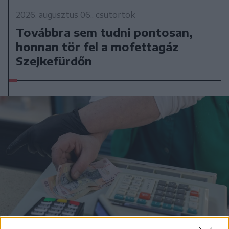
2026. augusztus 06., csütörtök
Továbbra sem tudni pontosan,
honnan tör fel a mofettagáz
Szejkefürdőn