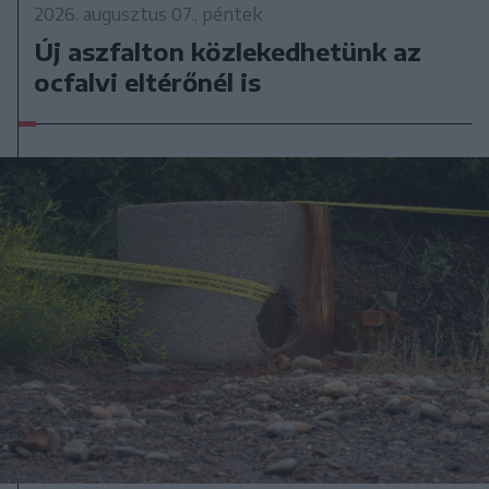
2026. augusztus 07., péntek
Új aszfalton közlekedhetünk az
ocfalvi eltérőnél is