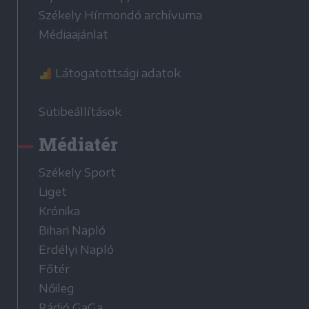
Székely Hírmondó archívuma
Médiaajánlat
Látogatottsági adatok
Sütibeállítások
Médiatér
Székely Sport
Liget
Krónika
Bihari Napló
Erdélyi Napló
Főtér
Nőileg
Rádió GaGa