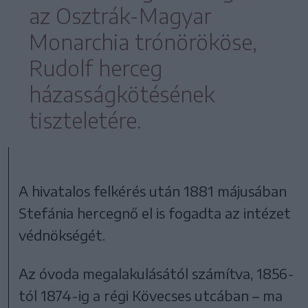
az Osztrák-Magyar
Monarchia trónörököse,
Rudolf herceg
házasságkötésének
tiszteletére.
A hivatalos felkérés után 1881 májusában
Stefánia hercegnő el is fogadta az intézet
védnökségét.
Az óvoda megalakulásától számítva, 1856-
tól 1874-ig a régi Kövecses utcában – ma