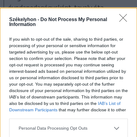
óvodapedagógusként, tavaly óta
igazgatóként. Legnagyobb kihívásnak a
Székelyhon -
Do Not Process My Personal
Information
folyamatosan csökkenő gyereklétszámot
látja, hiszen
If you wish to opt-out of the sale, sharing to third parties, or
processing of your personal or sensitive information for
targeted advertising by us, please use the below opt-out
section to confirm your selection. Please note that after your
a tavaly óta létező
opt-out request is processed you may continue seeing
interest-based ads based on personal information utilized by
törvények alapján addig
us or personal information disclosed to third parties prior to
your opt-out. You may separately opt-out of the further
lehetnek különálló
disclosure of your personal information by third parties on the
IAB’s list of downstream participants. This information may
intézmény, amíg a 250 fős
also be disclosed by us to third parties on the
IAB’s List of
gyereklétszámot elérik.
Downstream Participants
that may further disclose it to other
third parties.
Personal Data Processing Opt Outs