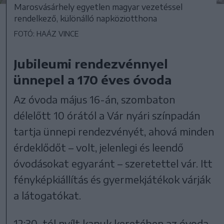
Marosvásárhely egyetlen magyar vezetéssel
rendelkező, különálló napköziotthona
FOTÓ: HAÁZ VINCE
Jubileumi rendezvénnyel
ünnepel a 170 éves óvoda
Az óvoda május 16-án, szombaton
délelőtt 10 órától a Vár nyári színpadán
tartja ünnepi rendezvényét, ahová minden
érdeklődőt – volt, jelenlegi és leendő
óvodásokat egyaránt – szeretettel vár. Itt
fényképkiállítás és gyermekjátékok várják
a látogatókat.
12:30-tól nyílt kapuk keretében az óvoda