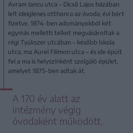
Avram Iancu utca – Dicső Lajos házában
lelt ideiglenes otthonra az óvoda, évi bért
fizetve. 1874-ben adományokból két
egymás melletti telket megvásároltak a
régi Tyúkszer utcában – később Iskola
utca, ma Aurel Filimon utca – és ide épült
fel a ma is helyszínként szolgáló épület,
amelyet 1875-ben adtak át.
A 170 év alatt az
intézmény végig
óvodaként működött.