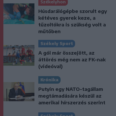
Székelyhon
Húsdarálógépbe szorult egy
kétéves gyerek keze, a
tűzoltókra is szükség volt a
műtőben
Székely Sport
A gól már összejött, az
áttörés még nem az FK-nak
(videóval)
Krónika
Putyin egy NATO-tagállam
megtámadására készül az
amerikai hírszerzés szerint