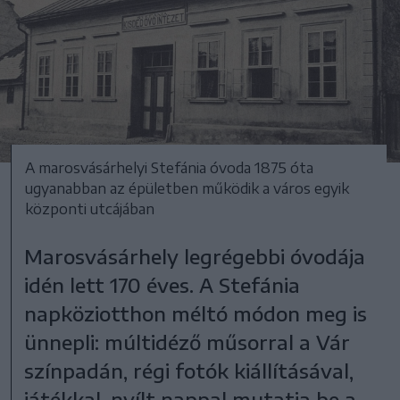
A marosvásárhelyi Stefánia óvoda 1875 óta
ugyanabban az épületben működik a város egyik
központi utcájában
Marosvásárhely legrégebbi óvodája
idén lett 170 éves. A Stefánia
napköziotthon méltó módon meg is
ünnepli: múltidéző műsorral a Vár
színpadán, régi fotók kiállításával,
játékkal, nyílt nappal mutatja be a