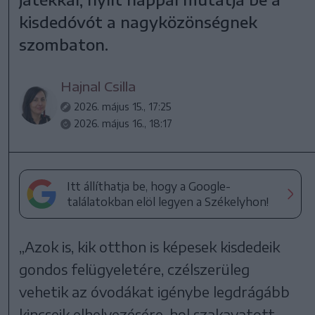
kisdedóvót a nagyközönségnek
szombaton.
Hajnal Csilla
2026. május 15., 17:25
2026. május 16., 18:17
Itt állíthatja be, hogy a Google-
találatokban elöl legyen a Székelyhon!
„Azok is, kik otthon is képesek kisdedeik
gondos felügyeletére, czélszerüleg
vehetik az óvodákat igénybe legdrágább
kincseik elhelyezésére, hol szakavatott