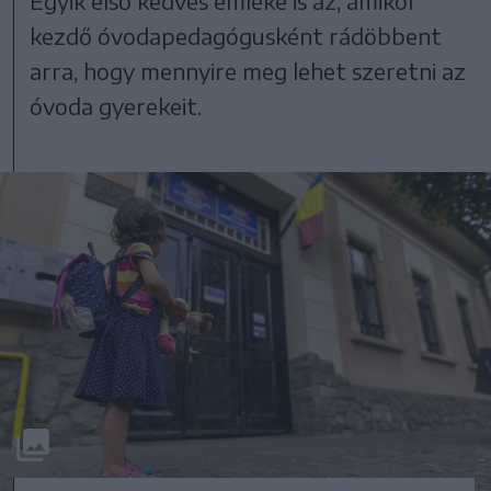
Egyik első kedves emléke is az, amikor
kezdő óvodapedagógusként rádöbbent
arra, hogy mennyire meg lehet szeretni az
óvoda gyerekeit.