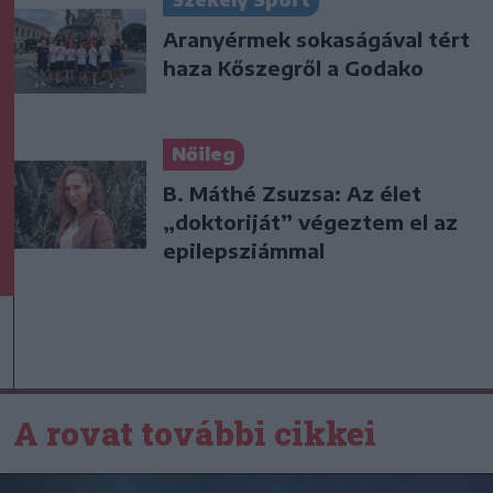
Székely Sport
Aranyérmek sokaságával tért
haza Kőszegről a Godako
Nőileg
B. Máthé Zsuzsa: Az élet
„doktoriját” végeztem el az
epilepsziámmal
A rovat további cikkei