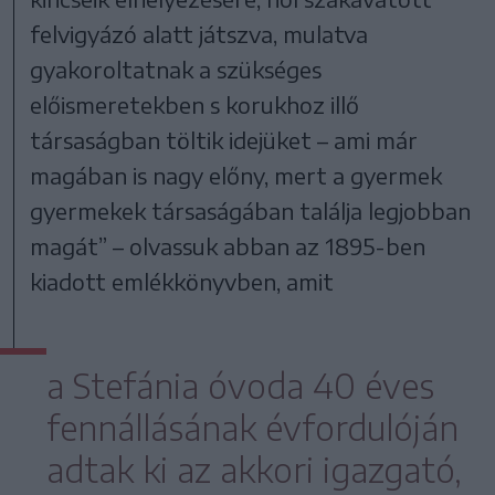
felvigyázó alatt játszva, mulatva
gyakoroltatnak a szükséges
előismeretekben s korukhoz illő
társaságban töltik idejüket – ami már
magában is nagy előny, mert a gyermek
gyermekek társaságában találja legjobban
magát” – olvassuk abban az 1895-ben
kiadott emlékkönyvben, amit
a Stefánia óvoda 40 éves
fennállásának évfordulóján
adtak ki az akkori igazgató,