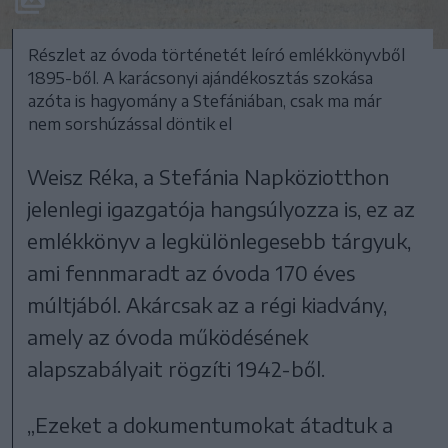
Részlet az óvoda történetét leíró emlékkönyvből
1895-ből. A karácsonyi ajándékosztás szokása
azóta is hagyomány a Stefániában, csak ma már
nem sorshúzással döntik el
Weisz Réka, a Stefánia Napköziotthon
jelenlegi igazgatója hangsúlyozza is, ez az
emlékkönyv a legkülönlegesebb tárgyuk,
ami fennmaradt az óvoda 170 éves
múltjából. Akárcsak az a régi kiadvány,
amely az óvoda működésének
alapszabályait rögzíti 1942-ből.
„Ezeket a dokumentumokat átadtuk a