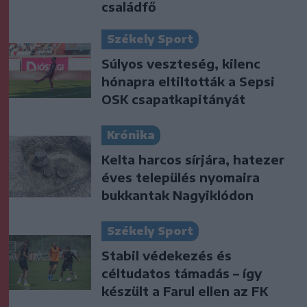
családfő
Székely Sport
Súlyos veszteség, kilenc
hónapra eltiltották a Sepsi
OSK csapatkapitányát
Krónika
Kelta harcos sírjára, hatezer
éves település nyomaira
bukkantak Nagyiklódon
Székely Sport
Stabil védekezés és
céltudatos támadás – így
készült a Farul ellen az FK