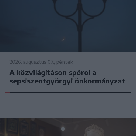
2026. augusztus 07., péntek
A közvilágításon spórol a
sepsiszentgyörgyi önkormányzat