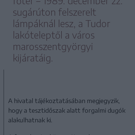
főtér – 1989. december 22.
sugárúton felszerelt
lámpáknál lesz, a Tudor
lakóteleptől a város
marosszentgyörgyi
kijáratáig.
A hivatal tájékoztatásában megjegyzik,
hogy a tesztidőszak alatt forgalmi dugók
alakulhatnak ki.