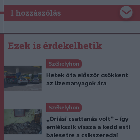
1 hozzászólás
Ezek is érdekelhetik
Székelyhon
Hetek óta először csökkent
az üzemanyagok ára
Székelyhon
„Óriási csattanás volt” – így
emlékszik vissza a kedd esti
balesetre a csíkszeredai