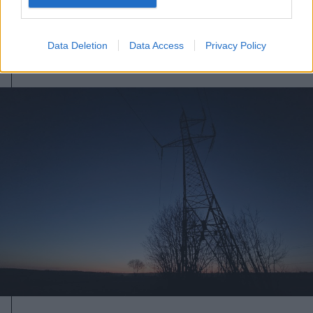
kilövését lehetővé tevő törvényt
Data Deletion
Data Access
Privacy Policy