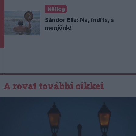
Nőileg
Sándor Ella: Na, indíts, s
menjünk!
A rovat további cikkei