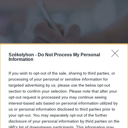
Székelyhon -
Do Not Process My Personal
Information
If you wish to opt-out of the sale, sharing to third parties, or
processing of your personal or sensitive information for
targeted advertising by us, please use the below opt-out
2026. augusztus 07., péntek
section to confirm your selection. Please note that after your
opt-out request is processed you may continue seeing
Románul is helyt kell állni a hétfőn
interest-based ads based on personal information utilized by
kezdődő írásbeliken – így
us or personal information disclosed to third parties prior to
készülhetnek a pótérettségizők
your opt-out. You may separately opt-out of the further
disclosure of your personal information by third parties on the
IAB’s list of downstream participants. This information may