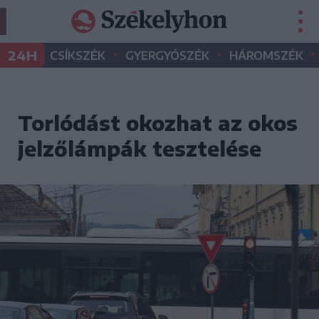
•
•
•
24H
CSÍKSZÉK
GYERGYÓSZÉK
HÁROMSZÉK
Torlódást okozhat az okos
jelzőlámpák tesztelése