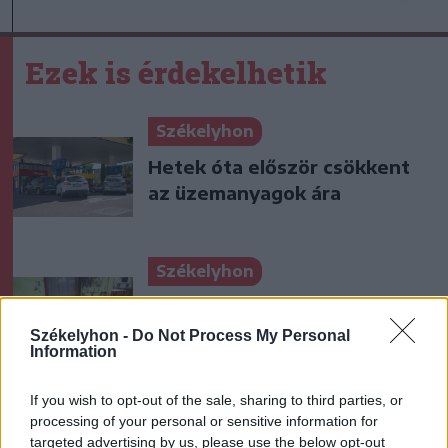
Ezek is érdekelhetik
Székelyhon
Hetek óta először csökkent
az üzemanyagok ára
Székelyhon
„Óriási csattanás volt” – így
emlékszik vissza a kedd esti
Székelyhon -
Do Not Process My Personal
Information
balesetre a csíkszeredai
családfő
If you wish to opt-out of the sale, sharing to third parties, or
processing of your personal or sensitive information for
Székely Sport
targeted advertising by us, please use the below opt-out