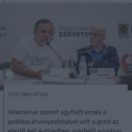
FOTÓ: PINTI ATTILA
Véleménye szerint egyfelől ennek a
politikai érvényesítésével volt a gond az
elmúlt két évtizedben, másfelől azonban