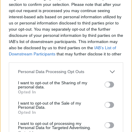
section to confirm your selection. Please note that after your
Súlyos veszteség, kilenc
opt-out request is processed you may continue seeing
hónapra eltiltották a Sepsi
interest-based ads based on personal information utilized by
OSK csapatkapitányát
us or personal information disclosed to third parties prior to
your opt-out. You may separately opt-out of the further
disclosure of your personal information by third parties on the
Krónika
IAB’s list of downstream participants. This information may
Meddig használható még a
also be disclosed by us to third parties on the
IAB’s List of
régi személyi?
Downstream Participants
that may further disclose it to other
third parties.
Personal Data Processing Opt Outs
Székely Sport
I want to opt-out of the Sharing of my
personal data.
Stabil védekezés és
Opted In
céltudatos támadás – így
készült a Farul ellen az FK
I want to opt-out of the Sale of my
Personal Data.
Opted In
Nőileg
I want to opt-out of processing my
Personal Data for Targeted Advertising.
Sándor Ella: Na, indíts, s