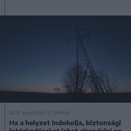
2026. augusztus 07., péntek
Ha a helyzet indokolja, biztonsági
intézkedéseket lehet elrendelni az