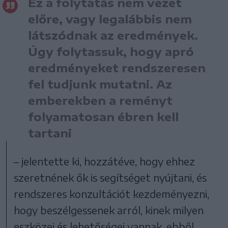
Ez a folytatás nem vezet
előre, vagy legalábbis nem
látszódnak az eredmények.
Úgy folytassuk, hogy apró
eredményeket rendszeresen
fel tudjunk mutatni. Az
emberekben a reményt
folyamatosan ébren kell
tartani
– jelentette ki, hozzátéve, hogy ehhez
szeretnének ők is segítséget nyújtani, és
rendszeres konzultációt kezdeményezni,
hogy beszélgessenek arról, kinek milyen
eszközei és lehetőségei vannak, ebből