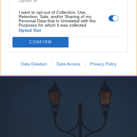
Opted In
menjünk!
I want to opt-out of Collection, Use,
Retention, Sale, and/or Sharing of my
Personal Data that Is Unrelated with the
Purposes for which it was collected.
Opted Out
CONFIRM
A rovat további cikkei
Data Deletion
Data Access
Privacy Policy