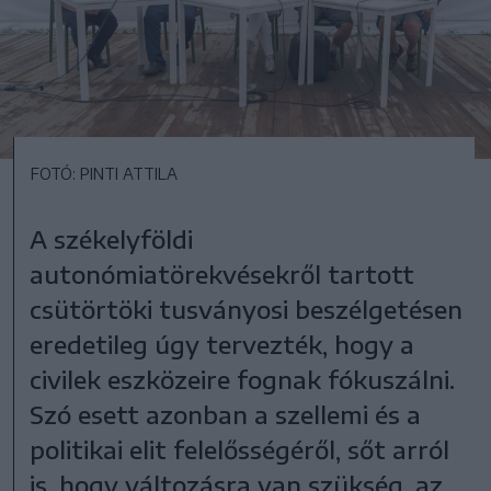
FOTÓ: PINTI ATTILA
A székelyföldi
autonómiatörekvésekről tartott
csütörtöki tusványosi beszélgetésen
eredetileg úgy tervezték, hogy a
civilek eszközeire fognak fókuszálni.
Szó esett azonban a szellemi és a
politikai elit felelősségéről, sőt arról
is, hogy változásra van szükség, az