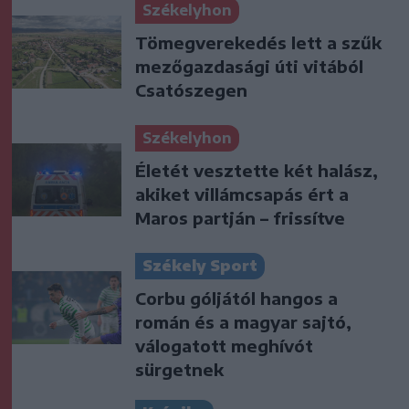
Székelyhon
Tömegverekedés lett a szűk
mezőgazdasági úti vitából
Csatószegen
Székelyhon
Életét vesztette két halász,
akiket villámcsapás ért a
Maros partján – frissítve
Székely Sport
Corbu góljától hangos a
román és a magyar sajtó,
válogatott meghívót
sürgetnek