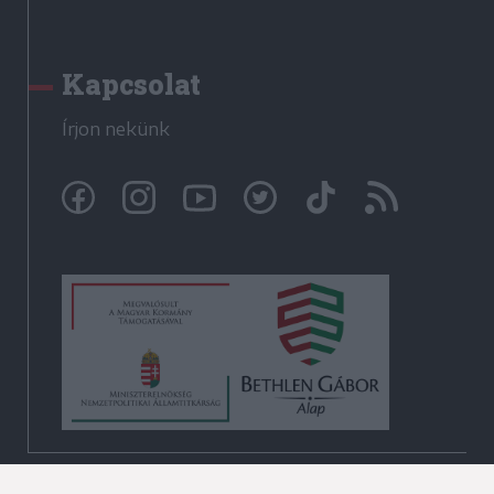
Kapcsolat
Írjon nekünk
© Székelyhon.ro 2009-2026