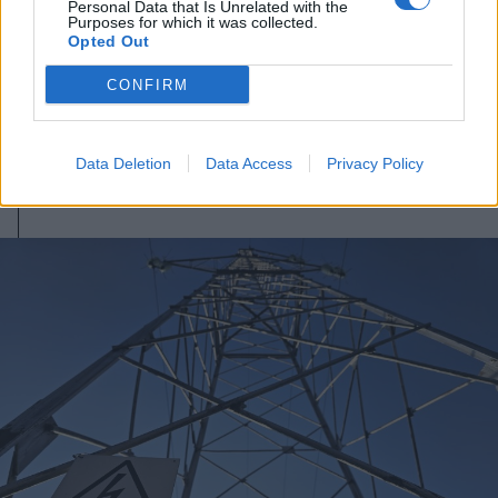
Personal Data that Is Unrelated with the
Purposes for which it was collected.
Opted Out
2026. augusztus 06., csütörtök
CONFIRM
Netflixen kaphatunk először
betekintést a Grand Theft Auto VI
játékmenetébe
Data Deletion
Data Access
Privacy Policy