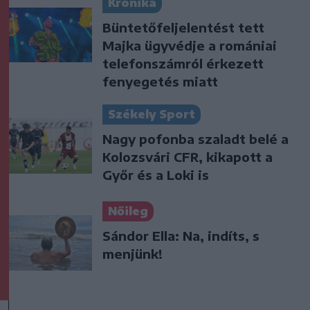
Krónika
Büntetőfeljelentést tett
Majka ügyvédje a romániai
telefonszámról érkezett
fenyegetés miatt
Székely Sport
Nagy pofonba szaladt belé a
Kolozsvári CFR, kikapott a
Győr és a Loki is
Nőileg
Sándor Ella: Na, indíts, s
menjünk!