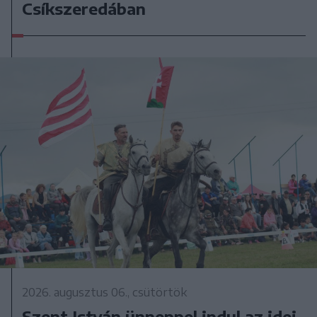
Csíkszeredában
2026. augusztus 06., csütörtök
Szent István ünneppel indul az idei