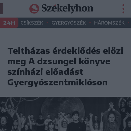
•
•
•
24H
CSÍKSZÉK
GYERGYÓSZÉK
HÁROMSZÉK
Teltházas érdeklődés előzi
meg A dzsungel könyve
színházi előadást
Gyergyószentmiklóson