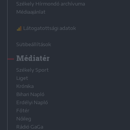
Székely Hírmondó archívuma
Médiaajánlat
Látogatottsági adatok
Sütibeállítások
Médiatér
Székely Sport
Liget
Krónika
Bihari Napló
Erdélyi Napló
Főtér
Nőileg
Rádió GaGa