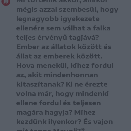
mégis azzal szembesül, hogy
legnagyobb igyekezete
ellenére sem válhat a falka
teljes érvényű tagjává?
Ember az állatok között és
állat az emberek között.
Hova menekül, kihez fordul
az, akit mindenhonnan
kitaszítanak? Ki ne érezte
volna már, hogy mindenki
ellene fordul és teljesen
magára hagyja? Mihez
kezdünk ilyenkor? És vajon
mit tenne Maugli?”