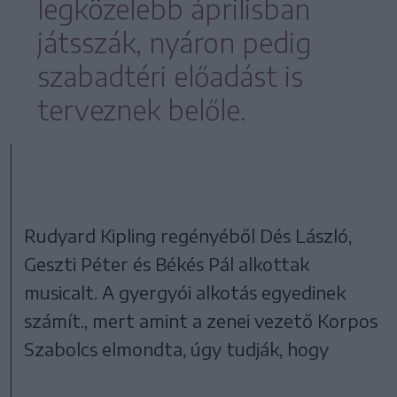
legközelebb áprilisban
játsszák, nyáron pedig
szabadtéri előadást is
terveznek belőle.
Rudyard Kipling regényéből Dés László,
Geszti Péter és Békés Pál alkottak
musicalt. A gyergyói alkotás egyedinek
számít., mert amint a zenei vezető Korpos
Szabolcs elmondta, úgy tudják, hogy