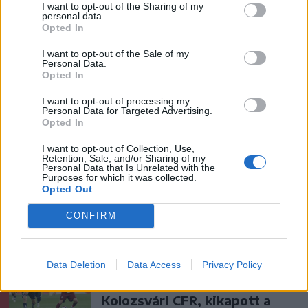
Maros partján – frissítve
I want to opt-out of the Sharing of my
personal data.
Opted In
Székely Sport
I want to opt-out of the Sale of my
Corbu góljától hangos a
Personal Data.
Opted In
román és a magyar sajtó,
válogatott meghívót
I want to opt-out of processing my
Personal Data for Targeted Advertising.
sürgetnek
Opted In
Krónika
I want to opt-out of Collection, Use,
Retention, Sale, and/or Sharing of my
Personal Data that Is Unrelated with the
Büntetőfeljelentést tett
Purposes for which it was collected.
Majka ügyvédje a romániai
Opted Out
telefonszámról érkezett
CONFIRM
fenyegetés miatt
Székely Sport
Data Deletion
Data Access
Privacy Policy
Nagy pofonba szaladt belé a
Kolozsvári CFR, kikapott a