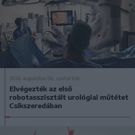
2026. augusztus 06., csütörtök
Elvégezték az első
robotasszisztált urológiai műtétet
Csíkszeredában