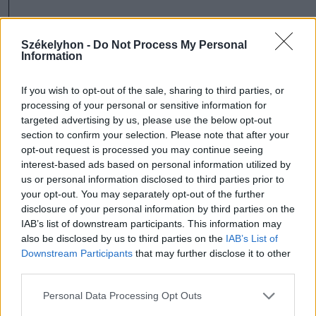
szóljon hozzá!
Székelyhon -
Do Not Process My Personal
Information
If you wish to opt-out of the sale, sharing to third parties, or
processing of your personal or sensitive information for
Ezek is érdekelhetik
targeted advertising by us, please use the below opt-out
section to confirm your selection. Please note that after your
opt-out request is processed you may continue seeing
Székelyhon
interest-based ads based on personal information utilized by
Tömegverekedés lett a szűk
us or personal information disclosed to third parties prior to
your opt-out. You may separately opt-out of the further
mezőgazdasági úti vitából
disclosure of your personal information by third parties on the
Csatószegen
IAB’s list of downstream participants. This information may
also be disclosed by us to third parties on the
IAB’s List of
Downstream Participants
that may further disclose it to other
Székelyhon
third parties.
Életét vesztette két halász,
Personal Data Processing Opt Outs
akiket villámcsapás ért a