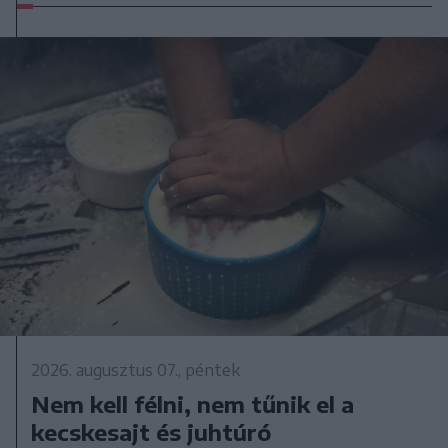
2026. augusztus 07., péntek
Nem kell félni, nem tűnik el a
kecskesajt és juhtúró