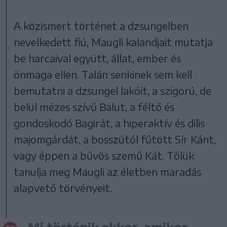
A közismert történet a dzsungelben
nevelkedett fiú, Maugli kalandjait mutatja
be harcaival együtt, állat, ember és
önmaga ellen. Talán senkinek sem kell
bemutatni a dzsungel lakóit, a szigorú, de
belül mézes szívű Balut, a féltő és
gondoskodó Bagirát, a hiperaktív és dilis
majomgárdát, a bosszútól fűtött Sír Kánt,
vagy éppen a bűvös szemű Kát. Tőlük
tanulja meg Maugli az életben maradás
alapvető törvényeit.
Mi történik akkor, amikor