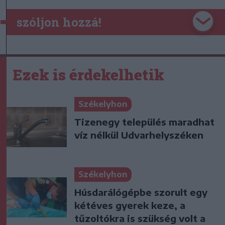
szóljon hozzá!
Ezek is érdekelhetik
Székelyhon
Tizenegy település maradhat
víz nélkül Udvarhelyszéken
Székelyhon
Húsdarálógépbe szorult egy
kétéves gyerek keze, a
tűzoltókra is szükség volt a