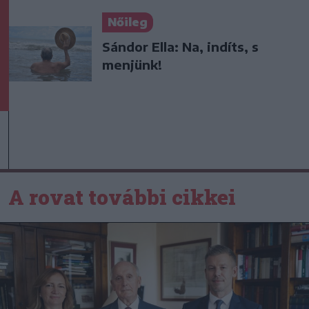
Nőileg
Sándor Ella: Na, indíts, s
menjünk!
A rovat további cikkei