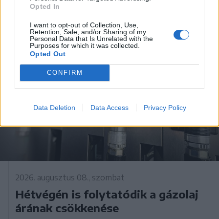
Opted In
I want to opt-out of Collection, Use,
Retention, Sale, and/or Sharing of my
Personal Data that Is Unrelated with the
Purposes for which it was collected.
Opted Out
CONFIRM
Data Deletion
Data Access
Privacy Policy
2026. augusztus 08., szombat
Hétvégén is folytatódik a gázolaj
árának csökkenése