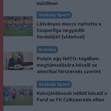
műtőben
Székely Sport
Látványos meccs nyitotta a
Szuperliga negyedik
fordulóját (videóval)
Krónika
Putyin egy NATO-tagállam
megtámadására készül az
amerikai hírszerzés szerint
Székely Sport
Kulcsjátékosok nélkül készül a
Farul az FK Csíkszereda ellen