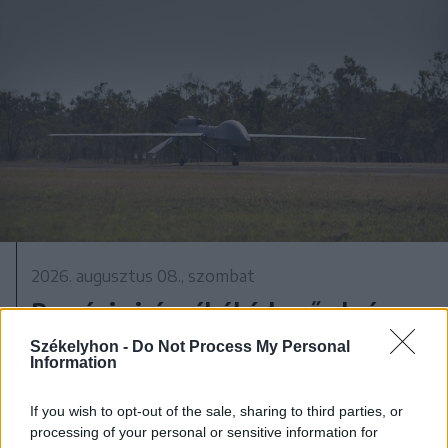
2026. augusztus 08., szombat
Románia irányából érkező ukrán
csalidrón robbant fel Bulgáriában –
Székelyhon -
Do Not Process My Personal
frissítve
Information
If you wish to opt-out of the sale, sharing to third parties, or
processing of your personal or sensitive information for