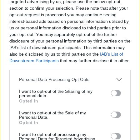
targeted advertising by us, please use the below opt-out
section to confirm your selection. Please note that after your
opt-out request is processed you may continue seeing
interest-based ads based on personal information utilized by
us or personal information disclosed to third parties prior to
your opt-out. You may separately opt-out of the further
disclosure of your personal information by third parties on the
IAB’s list of downstream participants. This information may
also be disclosed by us to third parties on the
IAB’s List of
Downstream Participants
that may further disclose it to other
third parties.
Personal Data Processing Opt Outs
I want to opt-out of the Sharing of my
personal data.
2026. augusztus 08., szombat
Opted In
Vaddisznó szaladt le a budapesti
I want to opt-out of the Sale of my
Personal Data.
metróba, felszállt az egyik kocsira,
Opted In
majd kilőtték – videóval
I want to opt-out of processing my
Personal Data for Targeted Advertising.