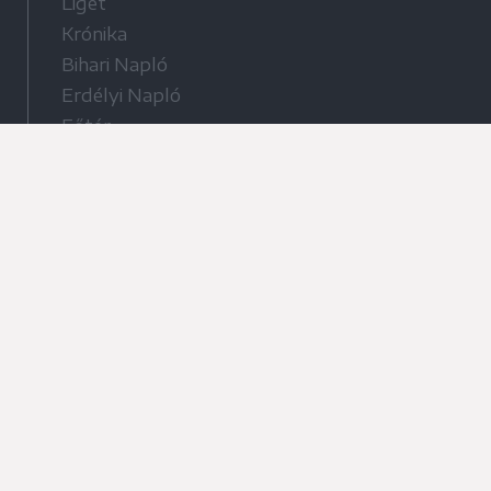
Liget
Krónika
Bihari Napló
Erdélyi Napló
Főtér
Nőileg
Rádió GaGa
Jóállás
Médiatér alkalmazás
Rádió GaGa alkalmazás