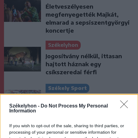
Életveszélyesen
megfenyegették Majkát,
elmarad a sepsiszentgyörgyi
koncertje
Székelyhon
Jogosítvány nélkül, ittasan
hajtott háznak egy
csíkszeredai férfi
Székely Sport
Szembementek a trenddel: a
Székelyhon -
Do Not Process My Personal
Sepsi OSK és az FK
Information
Csíkszereda kilóg a sorból a
Szuperligában
If you wish to opt-out of the sale, sharing to third parties, or
processing of your personal or sensitive information for
Krónika