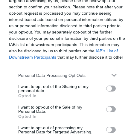
targeted advertising by us, please use the below opt-out
section to confirm your selection. Please note that after your
Majka életveszélyes
opt-out request is processed you may continue seeing
fenyegetés miatt lemondta
interest-based ads based on personal information utilized by
erdélyi koncertjét
us or personal information disclosed to third parties prior to
your opt-out. You may separately opt-out of the further
disclosure of your personal information by third parties on the
Székely Sport
IAB’s list of downstream participants. This information may
also be disclosed by us to third parties on the
IAB’s List of
Ősszel új elnököt választ a
Downstream Participants
that may further disclose it to other
Hargita megyei
third parties.
futballközösség
Personal Data Processing Opt Outs
Nőileg
I want to opt-out of the Sharing of my
personal data.
Sándor Ella: Na, indíts, s
Opted In
menjünk!
I want to opt-out of the Sale of my
Personal Data.
Opted In
I want to opt-out of processing my
Personal Data for Targeted Advertising.