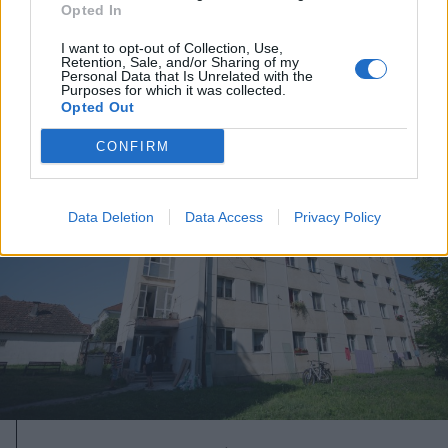
Opted In
I want to opt-out of Collection, Use,
Retention, Sale, and/or Sharing of my
A rovat további cikkei
Personal Data that Is Unrelated with the
Purposes for which it was collected.
Opted Out
CONFIRM
Data Deletion
Data Access
Privacy Policy