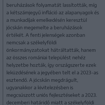
beruházások folyamatát lassították, míg
a kétszámjegyű infláció az alapanyagok és
a munkadíjak emelkedésén keresztül
jócskán megemelte a beruházások
értékét. A fenti jelenségek azonban
nemcsak a székelyföldi
önkormányzatokat hátráltatták, hanem
az összes romániai települést nehéz
helyzetbe hozták, így országszerte ezek
leküzdésének a jegyében telt el a 2023-as
esztendő. A jócskán megdrágult,
ugyanakkor a kivitelezésben is
megcsúszott uniós fejlesztéseket a 2023.
decemberi határidő miatt a székelyföldi