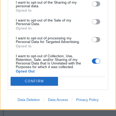
I want to opt-out of the Sharing of my
personal data.
Opted In
I want to opt-out of the Sale of my
Personal Data.
Opted In
I want to opt-out of processing my
Personal Data for Targeted Advertising.
Opted In
Infografika: Csáki Ferencz
I want to opt-out of Collection, Use,
Retention, Sale, and/or Sharing of my
Personal Data that Is Unrelated with the
Purposes for which it was collected.
A kiemelkedő költségvetési megvalósítás a
Opted Out
települések többségénél az EU-s
CONFIRM
projektekből eszközölt nagy
infrastrukturális beruházásoknak
Data Deletion
Data Access
Privacy Policy
köszönhető.