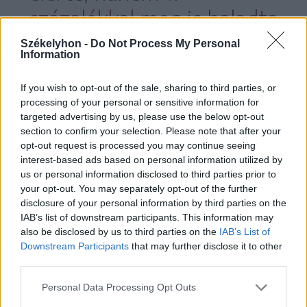
százalékkal meg is haladta
a 2023-as évre betervezett
Székelyhon -
Do Not Process My Personal
Information
költségvetését.
If you wish to opt-out of the sale, sharing to third parties, or
processing of your personal or sensitive information for
targeted advertising by us, please use the below opt-out
section to confirm your selection. Please note that after your
A többi város 60–70%-os megvalósítást
opt-out request is processed you may continue seeing
interest-based ads based on personal information utilized by
tudhat magáénak, a legalacsonyabb
us or personal information disclosed to third parties prior to
megvalósítást Gyergyószentmiklósnál
your opt-out. You may separately opt-out of the further
disclosure of your personal information by third parties on the
láthatunk, ahol a tervezett
IAB’s list of downstream participants. This information may
költségvetésnek kevesebb mind
also be disclosed by us to third parties on the
IAB’s List of
Downstream Participants
that may further disclose it to other
kétharmadát sikerült elérni.
third parties.
Personal Data Processing Opt Outs