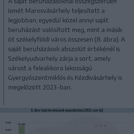
A saját beruházásoknál összegszerűen
ismét Marosvásárhely teljesített a
legjobban, egyedül közel annyi saját
beruházást valósított meg, mint a másik
öt székelyföldi város összesen (8. ábra). A
saját beruházások abszolút értékénél is
Székelyudvarhely zárja a sort, amely
várost a feleakkora lakosságú
Gyergyószentmiklós és Kézdivásárhely is
megelőzött 2023-ban.