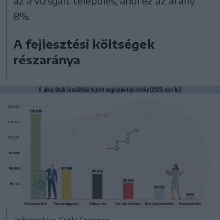
az a vizsgált település, ahol ez az arány
8%.
A fejlesztési költségek
részaránya