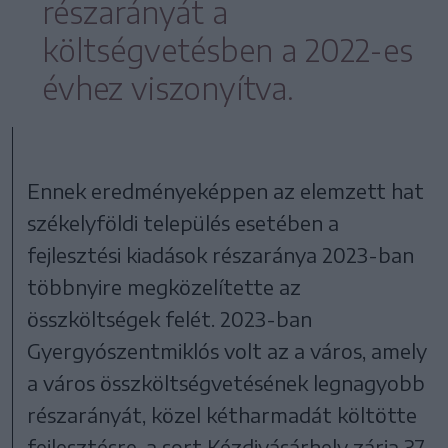
részarányát a
költségvetésben a 2022-es
évhez viszonyítva.
Ennek eredményeképpen az elemzett hat
székelyföldi település esetében a
fejlesztési kiadások részaránya 2023-ban
többnyire megközelítette az
összköltségek felét. 2023-ban
Gyergyószentmiklós volt az a város, amely
a város összköltségvetésének legnagyobb
részarányát, közel kétharmadát költötte
fejlesztésre, a sort Kézdivásárhely zárja 37