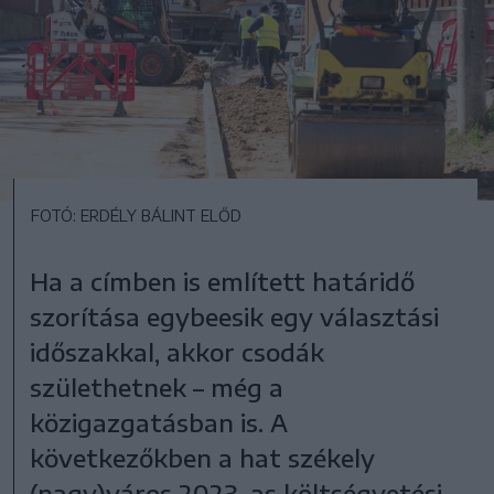
FOTÓ: ERDÉLY BÁLINT ELŐD
Ha a címben is említett határidő
szorítása egybeesik egy választási
időszakkal, akkor csodák
születhetnek – még a
közigazgatásban is. A
következőkben a hat székely
(nagy)város 2023-as költségvetési