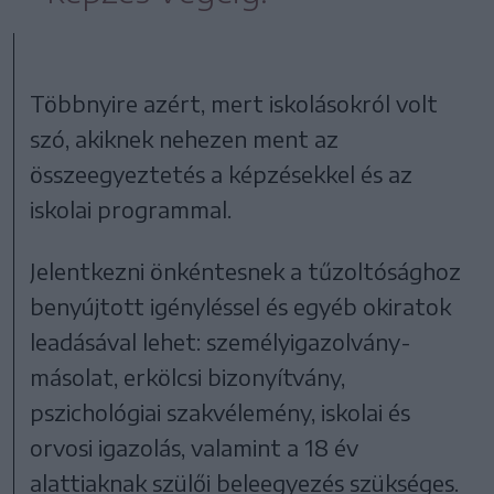
Többnyire azért, mert iskolásokról volt
szó, akiknek nehezen ment az
összeegyeztetés a képzésekkel és az
iskolai programmal.
Jelentkezni önkéntesnek a tűzoltósághoz
benyújtott igényléssel és egyéb okiratok
leadásával lehet: személyigazolvány-
másolat, erkölcsi bizonyítvány,
pszichológiai szakvélemény, iskolai és
orvosi igazolás, valamint a 18 év
alattiaknak szülői beleegyezés szükséges.