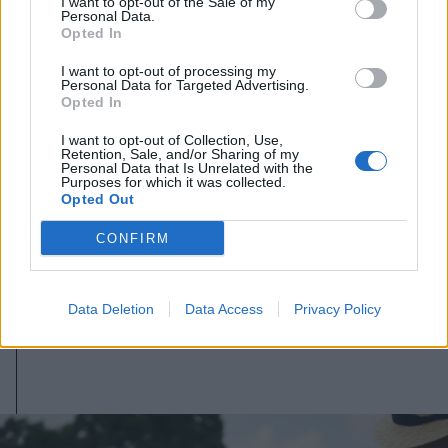
I want to opt-out of the Sale of my
Personal Data.
Opted In
I want to opt-out of processing my
Personal Data for Targeted Advertising.
Opted In
I want to opt-out of Collection, Use,
Retention, Sale, and/or Sharing of my
Personal Data that Is Unrelated with the
Purposes for which it was collected.
Opted Out
2026. augusztus 09., vasárnap
Fejszékkel támadtak a mentősökre
CONFIRM
egy TikTokon terjedő álhír miatt –
videóval
Data Deletion
Data Access
Privacy Policy