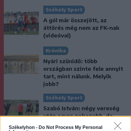
Székely Sport
A gól már összejött, az
áttörés még nem az FK-nak
(videóval)
Krónika
Nyári szünidő: több
országban szinte fele annyit
tart, mint nálunk. Melyik
jobb?
Székely Sport
Szabó István: négy vereség
után egyre nehezebb, de
jönni fognak a jó eredmények
Székelyhon -
Do Not Process My Personal