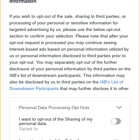
Information
Nőileg
If you wish to opt-out of the sale, sharing to third parties, or
B. Máthé Zsuzsa: Az élet
processing of your personal or sensitive information for
„doktoriját” végeztem el az
targeted advertising by us, please use the below opt-out
epilepsziámmal
section to confirm your selection. Please note that after your
opt-out request is processed you may continue seeing
interest-based ads based on personal information utilized by
us or personal information disclosed to third parties prior to
your opt-out. You may separately opt-out of the further
disclosure of your personal information by third parties on the
IAB’s list of downstream participants. This information may
also be disclosed by us to third parties on the
IAB’s List of
A rovat további cikkei
Downstream Participants
that may further disclose it to other
third parties.
Personal Data Processing Opt Outs
I want to opt-out of the Sharing of my
personal data.
Opted In