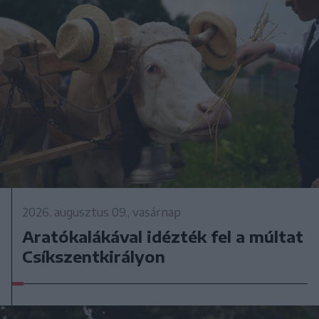
2026. augusztus 09., vasárnap
Aratókalákával idézték fel a múltat
Csíkszentkirályon