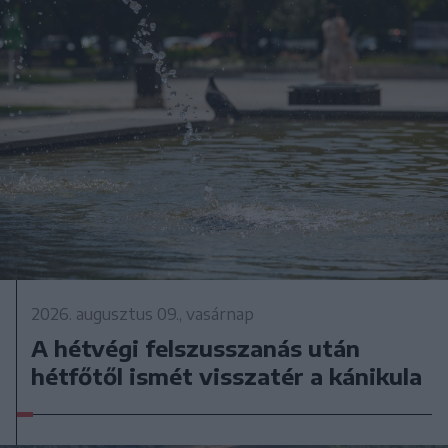
2026. augusztus 09., vasárnap
A hétvégi felszusszanás után
hétfőtől ismét visszatér a kánikula