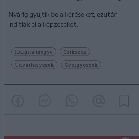
Nyárig gyűjtik be a kéréseket, ezután
indítják el a képzéseket.
Hargita megye
Csíkszék
Udvarhelyszék
Gyergyószék