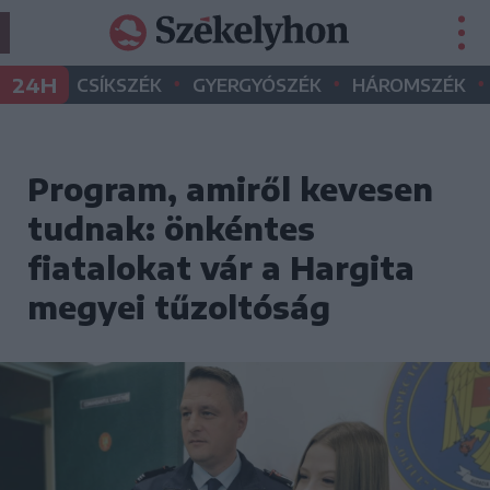
•
•
•
24H
CSÍKSZÉK
GYERGYÓSZÉK
HÁROMSZÉK
Program, amiről kevesen
tudnak: önkéntes
fiatalokat vár a Hargita
megyei tűzoltóság