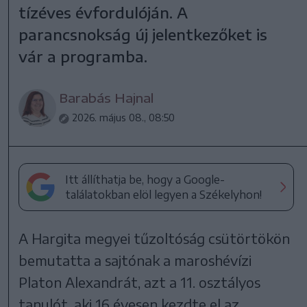
tízéves évfordulóján. A
parancsnokság új jelentkezőket is
vár a programba.
Barabás Hajnal
2026. május 08., 08:50
Itt állíthatja be, hogy a Google-
találatokban elöl legyen a Székelyhon!
A Hargita megyei tűzoltóság csütörtökön
bemutatta a sajtónak a maroshévízi
Platon Alexandrát, azt a 11. osztályos
tanulót, aki 16 évesen kezdte el az