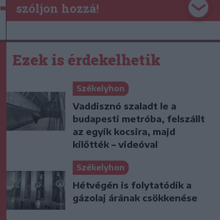
szóljon hozzá!
Ezek is érdekelhetik
Székelyhon
Vaddisznó szaladt le a
budapesti metróba, felszállt
az egyik kocsira, majd
kilőtték – videóval
Székelyhon
Hétvégén is folytatódik a
gázolaj árának csökkenése