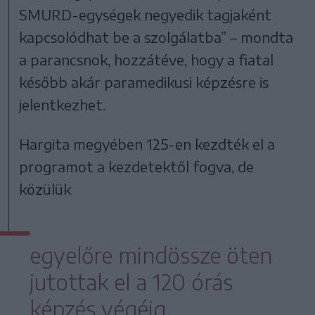
SMURD-egységek negyedik tagjaként
kapcsolódhat be a szolgálatba” – mondta
a parancsnok, hozzátéve, hogy a fiatal
később akár paramedikusi képzésre is
jelentkezhet.
Hargita megyében 125-en kezdték el a
programot a kezdetektől fogva, de
közülük
egyelőre mindössze öten
jutottak el a 120 órás
képzés végéig.