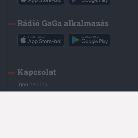
Rádió GaGa alkalmazás
Kapcsolat
Írjon nekünk