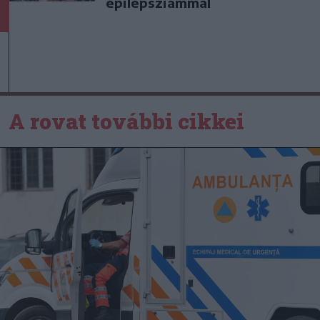
epilepsziámmal
A rovat további cikkei