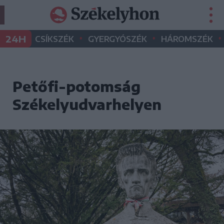
•
•
•
24H
CSÍKSZÉK
GYERGYÓSZÉK
HÁROMSZÉK
Petőfi-potomság
Székelyudvarhelyen