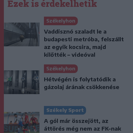
Ezek is érdekelhetik
Székelyhon
Vaddisznó szaladt le a
budapesti metróba, felszállt
az egyik kocsira, majd
kilőtték – videóval
Székelyhon
Hétvégén is folytatódik a
gázolaj árának csökkenése
Székely Sport
A gól már összejött, az
áttörés még nem az FK-nak