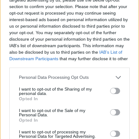
section to confirm your selection. Please note that after your
opt-out request is processed you may continue seeing
interest-based ads based on personal information utilized by
us or personal information disclosed to third parties prior to
your opt-out. You may separately opt-out of the further
disclosure of your personal information by third parties on the
IAB’s list of downstream participants. This information may
also be disclosed by us to third parties on the
IAB’s List of
Downstream Participants
that may further disclose it to other
2026. augusztus 09., vasárnap
third parties.
A hétvégi felszusszanás után
Personal Data Processing Opt Outs
hétfőtől ismét visszatér a kánikula
I want to opt-out of the Sharing of my
personal data.
Opted In
I want to opt-out of the Sale of my
Personal Data.
Opted In
I want to opt-out of processing my
Personal Data for Targeted Advertising.