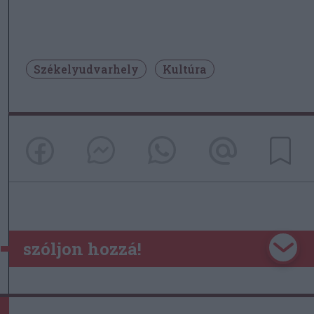
Székelyudvarhely
Kultúra
szóljon hozzá!