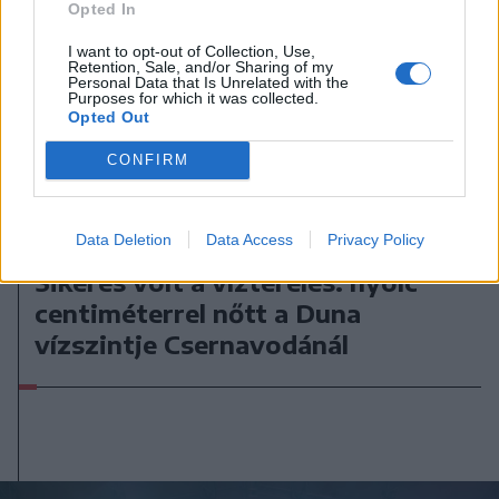
Opted In
I want to opt-out of Collection, Use,
Retention, Sale, and/or Sharing of my
Personal Data that Is Unrelated with the
Purposes for which it was collected.
Opted Out
CONFIRM
Data Deletion
Data Access
Privacy Policy
2026. augusztus 09., vasárnap
Sikeres volt a vízterelés: nyolc
centiméterrel nőtt a Duna
vízszintje Csernavodánál