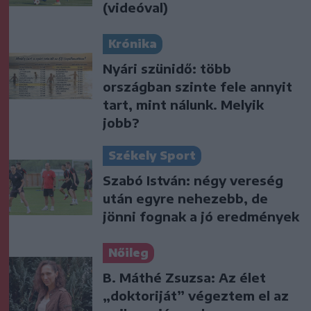
(videóval)
Krónika
Nyári szünidő: több
országban szinte fele annyit
tart, mint nálunk. Melyik
jobb?
Székely Sport
Szabó István: négy vereség
után egyre nehezebb, de
jönni fognak a jó eredmények
Nőileg
B. Máthé Zsuzsa: Az élet
„doktoriját” végeztem el az